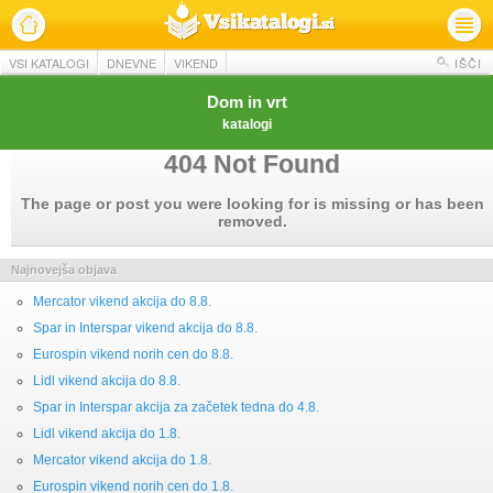
VSI KATALOGI
DNEVNE
VIKEND
IŠČI
Dom in vrt
katalogi
404 Not Found
The page or post you were looking for is missing or has been
removed.
Najnovejša objava
Mercator vikend akcija do 8.8.
Spar in Interspar vikend akcija do 8.8.
Eurospin vikend norih cen do 8.8.
Lidl vikend akcija do 8.8.
Spar in Interspar akcija za začetek tedna do 4.8.
Lidl vikend akcija do 1.8.
Mercator vikend akcija do 1.8.
Eurospin vikend norih cen do 1.8.