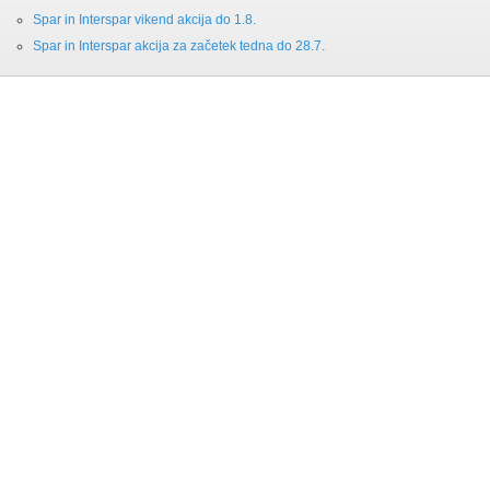
Spar in Interspar vikend akcija do 1.8.
Spar in Interspar akcija za začetek tedna do 28.7.