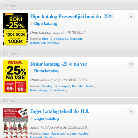
2 dni nazaj
Dipo katalog Presenetljivi boni do -25%
»
Dipo katalog
Dipo katalog velja do 08.08.2026.
Rubrike:
Dipo
,
Dipo katalog
,
Katalogi
,
Notranjost
,
Pohištvo
2 dni nazaj
Rutar katalog -25% na vse
»
Rutar katalog
Rutar katalog velja do 08.08.2026.
Rubrike:
Katalogi
,
Notranjost
,
Pohištvo
,
Rutar
,
Rutar akcija
,
Rutar katalog
2 dni nazaj
Jager katalog tekstil do 11.8.
»
Jager katalog
Jager katalog velja do 11.08.2026.
Rubrike:
Jager
,
Jager akcija
,
Jager katalog
,
Katalogi
,
Oblačila