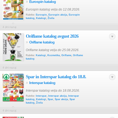
»
Eurospin katalog
Eurospin katalog velja do 12.08.2026.
Rubrike:
Eurospin
,
Eurospin akcija
,
Eurospin
katalog
,
Katalogi
,
Živila
4 dni nazaj
Oriflame katalog avgust 2026
»
Oriflame katalog
Oriflame katalog velja do 25.08.2026.
Rubrike:
Katalogi
,
Kozmetika
,
Oriflame
,
Oriflame
katalog
4 dni nazaj
Spar in Interspar katalog do 18.8.
»
Interspar katalog
Interspar katalog velja do 18.08.2026.
Rubrike:
Interspar
,
Interspar akcija
,
Interspar
katalog
,
Katalogi
,
Spar
,
Spar akcija
,
Spar
katalog
,
Živila
4 dni nazaj