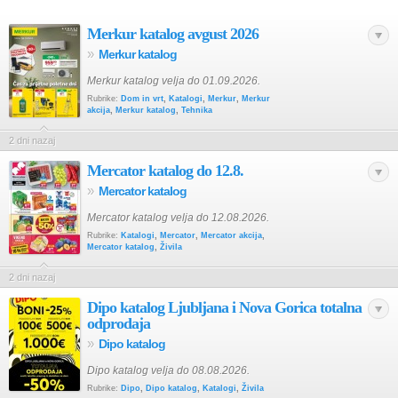
Merkur katalog avgust 2026
»
Merkur katalog
Merkur katalog velja do 01.09.2026.
Rubrike:
Dom in vrt
,
Katalogi
,
Merkur
,
Merkur
akcija
,
Merkur katalog
,
Tehnika
2 dni nazaj
Mercator katalog do 12.8.
»
Mercator katalog
Mercator katalog velja do 12.08.2026.
Rubrike:
Katalogi
,
Mercator
,
Mercator akcija
,
Mercator katalog
,
Živila
2 dni nazaj
Dipo katalog Ljubljana i Nova Gorica totalna
odprodaja
»
Dipo katalog
Dipo katalog velja do 08.08.2026.
Rubrike:
Dipo
,
Dipo katalog
,
Katalogi
,
Živila