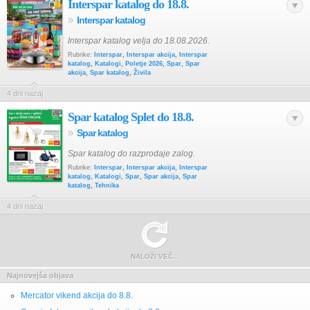
Interspar katalog do 18.8.
»
Interspar katalog
Interspar katalog velja do 18.08.2026.
Rubrike:
Interspar
,
Interspar akcija
,
Interspar
katalog
,
Katalogi
,
Poletje 2026
,
Spar
,
Spar
akcija
,
Spar katalog
,
Živila
4 dni nazaj
Spar katalog Splet do 18.8.
»
Spar katalog
Spar katalog do razprodaje zalog.
Rubrike:
Interspar
,
Interspar akcija
,
Interspar
katalog
,
Katalogi
,
Spar
,
Spar akcija
,
Spar
katalog
,
Tehnika
4 dni nazaj
NALOŽI VEČ...
Najnovejša objava
Mercator vikend akcija do 8.8.