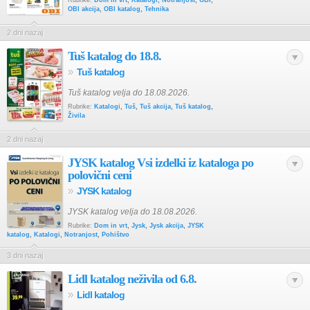
Rubrike:
Dom in vrt
,
Katalogi
,
Notranjost
,
OBI
,
OBI akcija
,
OBI katalog
,
Tehnika
2 dni nazaj
Tuš katalog do 18.8.
»
Tuš katalog
Tuš katalog velja do 18.08.2026.
Rubrike:
Katalogi
,
Tuš
,
Tuš akcija
,
Tuš katalog
,
Živila
2 dni nazaj
JYSK katalog Vsi izdelki iz kataloga po
polovični ceni
»
JYSK katalog
JYSK katalog velja do 18.08.2026.
Rubrike:
Dom in vrt
,
Jysk
,
Jysk akcija
,
JYSK
katalog
,
Katalogi
,
Notranjost
,
Pohištvo
3 dni nazaj
Lidl katalog neživila od 6.8.
»
Lidl katalog