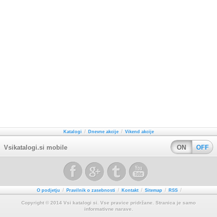
/
/
Katalogi
Dnevne akcije
Vikend akcije
Vsikatalogi.si mobile
ON
OFF
/
/
/
/
/
O podjetju
Pravilnik o zasebnosti
Kontakt
Sitemap
RSS
Copyright © 2014 Vsi katalogi si. Vse pravice pridržane. Stranica je samo
informativne narave.