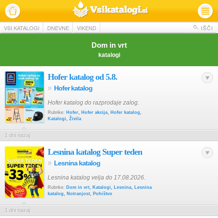
VSI KATALOGI
DNEVNE
VIKEND
IŠČI
Dom in vrt
katalogi
Hofer katalog od 5.8.
»
Hofer katalog
Hofer katalog do razprodaje zalog.
Rubrike:
Hofer
,
Hofer akcija
,
Hofer katalog
,
Katalogi
,
Živila
1 dni nazaj
Lesnina katalog Super teden
»
Lesnina katalog
Lesnina katalog velja do 17.08.2026.
Rubrike:
Dom in vrt
,
Katalogi
,
Lesnina
,
Lesnina
katalog
,
Notranjost
,
Pohištvo
1 dni nazaj