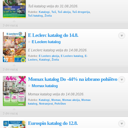
Tuš katalog velja do 31.08.2026.
Rubrike:
Katalogi
,
Tuš
,
Tuš akcija
,
Tuš drogerija
,
Tuš katalog
,
Živila
3 dni nazaj
E Leclerc katalog do 14.8.
»
E Leclerc katalog
E Leclerc katalog velja do 14.08.2026.
Rubrike:
E Leclerc akcija
,
E Leclerc katalog
,
E-
Leclerc
,
Katalogi
,
Živila
3 dni nazaj
Momax katalog Do -44% na izbrano pohištvo
»
Momax katalog
Momax katalog velja do 14.08.2026.
Rubrike:
Katalogi
,
Momax
,
Momax akcija
,
Momax
katalog
,
Notranjost
,
Pohištvo
3 dni nazaj
Eurospin katalog do 12.8.