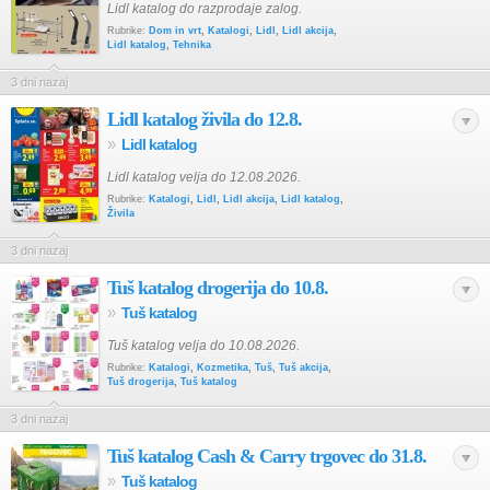
Lidl katalog do razprodaje zalog.
Rubrike:
Dom in vrt
,
Katalogi
,
Lidl
,
Lidl akcija
,
Lidl katalog
,
Tehnika
3 dni nazaj
Lidl katalog živila do 12.8.
»
Lidl katalog
Lidl katalog velja do 12.08.2026.
Rubrike:
Katalogi
,
Lidl
,
Lidl akcija
,
Lidl katalog
,
Živila
3 dni nazaj
Tuš katalog drogerija do 10.8.
»
Tuš katalog
Tuš katalog velja do 10.08.2026.
Rubrike:
Katalogi
,
Kozmetika
,
Tuš
,
Tuš akcija
,
Tuš drogerija
,
Tuš katalog
3 dni nazaj
Tuš katalog Cash & Carry trgovec do 31.8.
»
Tuš katalog