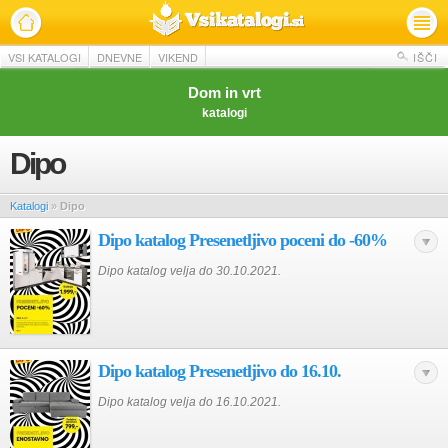
VSI KATALOGI
DNEVNE
VIKEND
IŠČI
Dom in vrt
katalogi
Dipo
Katalogi
»
Dipo
Dipo katalog Presenetljivo poceni do -60%
Dipo katalog velja do 30.10.2021.
Dipo katalog Presenetljivo do 16.10.
Dipo katalog velja do 16.10.2021.