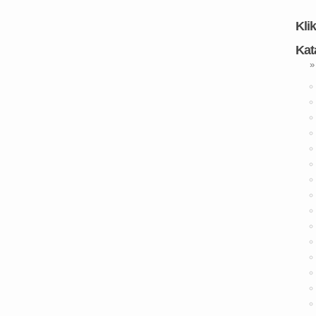
Kli
Kat
»