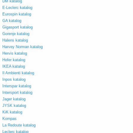
DM katalog
E-Leclerc katalog
Eurospin katalog
GA katalog
Gigasport katalog
Gorenje katalog
Halens katalog
Harvey Norman katalog
Hervis katalog
Hofer katalog
IKEA katalog
Il Ambienti katalog
Inpos katalog
Interspar katalog
Intersport katalog
Jager katalog
JYSK katalog
KiK katalog
Kompas
La Redoute katalog
Leclerc katalog