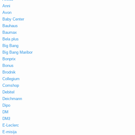
Anni
Avon
Baby Center
Bauhaus
Baumax
Bela plus
Big Bang
Big Bang Maribor
Bonprix
Bonus
Brodnik
Collegium
Comshop
Debitel
Deichmann
Dipo
DM
DMž
E-Leclerc
E-misija