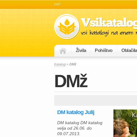
DMŽ
Živila
Pohištvo
Oblačil
Katalogi
»
DMž
DMž
DM katalog Julij
DM katalog DM katalog
velja od 26.06. do
09.07.2013.