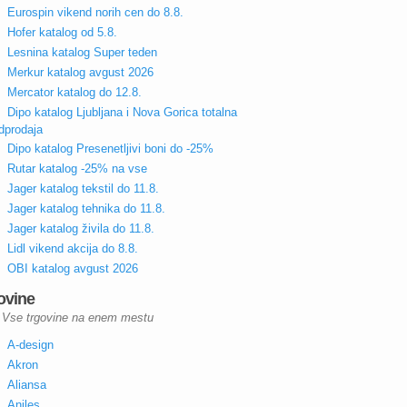
Eurospin vikend norih cen do 8.8.
Hofer katalog od 5.8.
Lesnina katalog Super teden
Merkur katalog avgust 2026
Mercator katalog do 12.8.
Dipo katalog Ljubljana i Nova Gorica totalna
dprodaja
Dipo katalog Presenetljivi boni do -25%
Rutar katalog -25% na vse
Jager katalog tekstil do 11.8.
Jager katalog tehnika do 11.8.
Jager katalog živila do 11.8.
Lidl vikend akcija do 8.8.
OBI katalog avgust 2026
ovine
Vse trgovine na enem mestu
A-design
Akron
Aliansa
Aniles