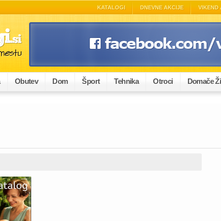
KATALOGI
DNEVNE AKCIJE
VIKEND 
a
Obutev
Dom
Šport
Tehnika
Otroci
Domače Ži