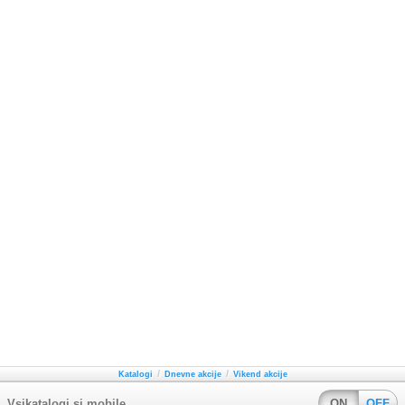
/
/
Katalogi
Dnevne akcije
Vikend akcije
Vsikatalogi.si mobile
ON
OFF