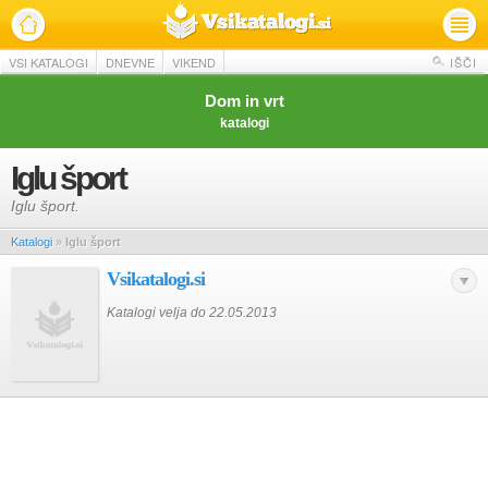
VSI KATALOGI
DNEVNE
VIKEND
IŠČI
Dom in vrt
katalogi
Iglu šport
Iglu šport.
Katalogi
»
Iglu šport
Vsikatalogi.si
Katalogi velja do 22.05.2013