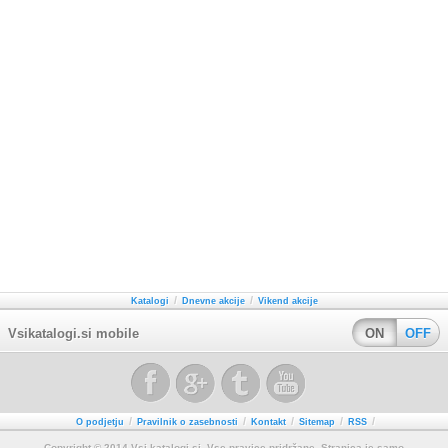
/
/
Katalogi
Dnevne akcije
Vikend akcije
Vsikatalogi.si mobile
ON
OFF
/
/
/
/
/
O podjetju
Pravilnik o zasebnosti
Kontakt
Sitemap
RSS
Copyright © 2014 Vsi katalogi si. Vse pravice pridržane. Stranica je samo