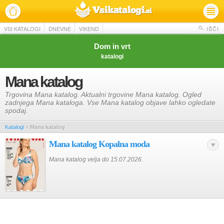
VSI KATALOGI
DNEVNE
VIKEND
IŠČI
Dom in vrt
katalogi
Mana katalog
Trgovina Mana katalog. Aktualni trgovine Mana katalog. Ogled
zadnjega Mana kataloga. Vse Mana katalog objave lahko ogledate
spodaj.
Katalogi
»
Mana katalog
Mana katalog Kopalna moda
Mana katalog velja do 15.07.2026.