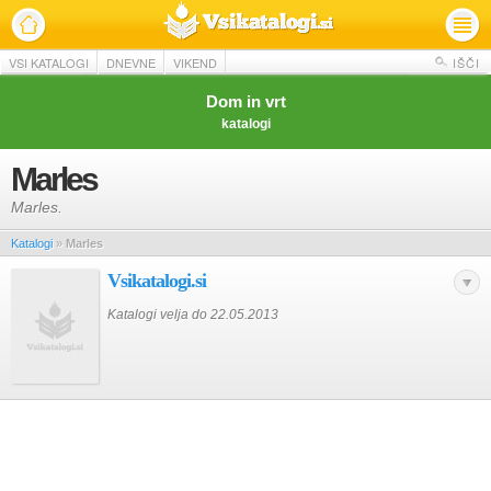
VSI KATALOGI
DNEVNE
VIKEND
IŠČI
Dom in vrt
katalogi
Marles
Marles.
Katalogi
»
Marles
Vsikatalogi.si
Katalogi velja do 22.05.2013