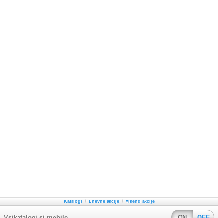
/
/
Katalogi
Dnevne akcije
Vikend akcije
Vsikatalogi.si mobile
ON
OFF