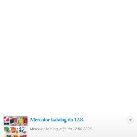
Mercator katalog do 12.8.
Mercator katalog velja do 12.08.2026.