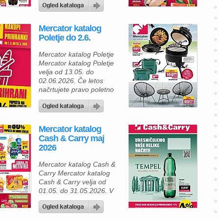
nova ponudba iz kataloga
Mercator zagotovo
navdušila. Tokrat vas
Mercator katalog
čakajo veliki prihranki pri
Poletje do 2.6.
mesu, pijači, sladicah in
izdelkih za vsakdanjo
Mercator katalog Poletje
uporabo, zato lahko brez
Mercator katalog Poletje
težav pripravite odlično
velja od 13.05. do
družinsko kosilo ali piknik.
02.06.2026. Če letos
Za […]
načrtujete pravo poletno
druženje na vrtu, terasi ali
vikendu, vas bo aktualna
Mercator ponudba
izdelkov za žar in
Mercator katalog
kampiranje zagotovo
Cash & Carry maj
navdušila. V ;ercator
2026
katalogu najdete odlične
izdelke za pripravo hrane,
Mercator katalog Cash &
sproščeno druženje ter
Carry Mercator katalog
udobno uživanje na
Cash & Carry velja od
prostem – vse po zelo
01.05. do 31.05.2026. V
ugodnih […]
Mercator katalogu najdete
zelo raznoliko in cenovno
ugodno ponudbo izdelkov,