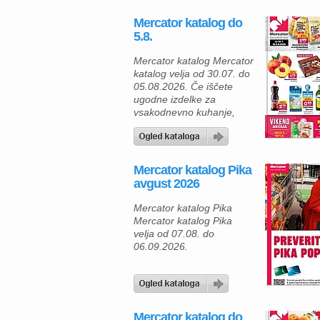
Mercator katalog do
5.8.
Mercator katalog Mercator
katalog velja od 30.07. do
05.08.2026. Če iščete
ugodne izdelke za
vsakodnevno kuhanje,
osvežilne pijače in sveže
sadje ter zelenjavo, vas bo
aktualna ponudba
Mercatorja zagotovo
Mercator katalog Pika
navdušila. V času akcije
avgust 2026
od 30. julija do 5. avgusta
2026 lahko svojo
Mercator katalog Pika
nakupovalno košarico
Mercator katalog Pika
napolnite z izbranimi
velja od 07.08. do
izdelki po odličnih cenah in
06.09.2026.
si pripravite okusne […]
Mercator katalog do