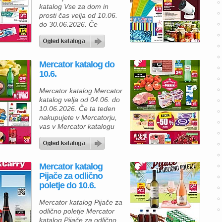
točke, ob nakupih nad 50
katalog Vse za dom in
€ pa celo trojne Pika
prosti čas velja od 10.06.
točke, zato […]
do 30.06.2026. Če
opremljate dom ali
načrtujete brezskrbne
poletne dni na prostem,
vas v Mercatorjevem
Mercator katalog do
katalogu čaka pestra
10.6.
ponudba izdelkov za
udobje, zabavo in
Mercator katalog Mercator
sprostitev. Izberete lahko
katalog velja od 04.06. do
praktične izdelke za vrt,
10.06.2026. Če ta teden
bazen ali počitnice ter si
nakupujete v Mercatorju,
[…]
vas v Mercator katalogu
med 4. in 10. 6. 2026 čaka
zelo raznolika ponudba
izdelkov po znižanih
cenah, ki vam omogočajo,
Mercator katalog
da vsakodnevne nakupe
Pijače za odlično
opravite bolj ugodno in
poletje do 10.6.
premišljeno. Za pripravo
klasičnih poletnih jedi
Mercator katalog Pijače za
lahko izberete Čevapčiče
odlično poletje Mercator
Mercator, 480 g, […]
katalog Pijače za odlično