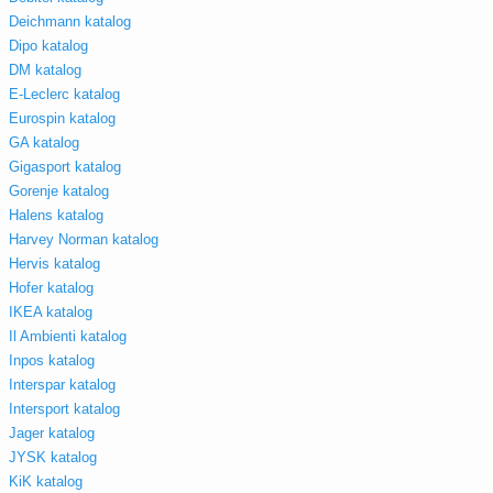
Deichmann katalog
Dipo katalog
DM katalog
E-Leclerc katalog
Eurospin katalog
GA katalog
Gigasport katalog
Gorenje katalog
Halens katalog
Harvey Norman katalog
Hervis katalog
Hofer katalog
IKEA katalog
Il Ambienti katalog
Inpos katalog
Interspar katalog
Intersport katalog
Jager katalog
JYSK katalog
KiK katalog