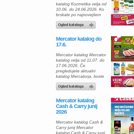
katalog Kozmetika velja od
10.06. do 24.06.2026. Ko
brskate po najnovejšem
Mercatorjevem katalogu
»Nega za vso družino«,
boste zagotovo našli
številne izdelke za
Mercator katalog do
vsakodnevno nego po
17.6.
ugodnih cenah. Če želite
poskrbeti za vso družino in
Mercator katalog Mercator
hkrati prihraniti, je zdaj
katalog velja od 11.07. do
pravi čas za nakup, saj
17.06.2026. Če
številni izdelki prinašajo
pregledujete aktualni
tudi dvojne Pika točke. […]
katalog Mercatorja, boste
našli številne ugodne
ponudbe za pripravo
okusnih obrokov, piknikov
in osvežilnih poletnih dni.
Mercator katalog
Akcijska ponudba velja od
Cash & Carry junij
11. do 17. junija 2026 in
2026
prinaša prihranke pri
svežem sadju, zelenjavi,
Mercator katalog Cash &
mesu in izdelkih za
Carry junij Mercator
gospodinjstvo. Za pripravo
katalog Cash & Carry junij