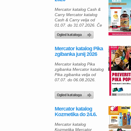
Mercator katalog Cash &
Carry Mercator katalog
Cash & Carry velja od
01.07. do 31.07.2026. Če
iščete ugodne izdelke za
zalogo doma, gostinski
obrat ali podjetje, vas bo
ponudba Mercator Cash &
Mercator katalog Pika
Carry zagotovo navdušila.
zgibanka junij 2026
V julijskem katalogu vas
čakajo živila, pijače, čistilni
Mercator katalog Pika
pripomočki in izdelki za
zgibanka Mercator katalog
vsakodnevno uporabo po
Pika zgibanka velja od
odličnih cenah. Izkoristite
07.07. do 06.08.2026.
akcijsko ponudbo […]
Mercator katalog
Kozmetika do 24.6.
Mercator katalog
Kozmetika Mercator