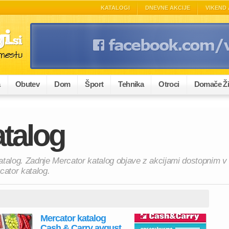
KATALOGI
DNEVNE AKCIJE
VIKEND 
a
Obutev
Dom
Šport
Tehnika
Otroci
Domače Ži
atalog
atalog. Zadnje Mercator katalog objave z akcijami dostopnim v 
cator katalog.
Mercator katalog
Cash & Carry avgust