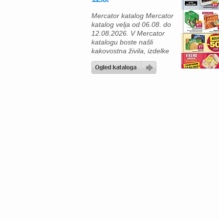
Mercator katalog Mercator
katalog velja od 06.08. do
12.08.2026. V Mercator
katalogu boste našli
kakovostna živila, izdelke
za gospodinjstvo in
številne priljubljene
blagovne znamke po
ugodnih cenah. Zdaj je
pravi čas, da napolnite
svojo shrambo, hladilnik in
zamrzovalnik ter pri tem
tudi prihranite. Za pripravo
okusnega kosila lahko
izberete Premium
Mercator čevapčiče v
pakiranju 500 […]