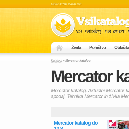
MERCATOR KATALOG
Živila
Pohištvo
Oblačil
Katalogi
»
Mercator katalog
Mercator k
Mercator katalog. Aktualni Mercator k
spodaj. Tehnika Mercator in živila Mer
Mercator katalog do
12.8.