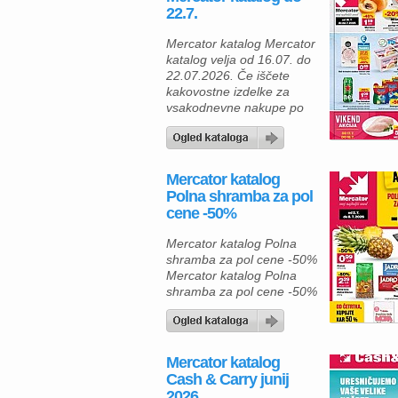
22.7.
Mercator katalog Mercator
katalog velja od 16.07. do
22.07.2026. Če iščete
kakovostne izdelke za
vsakodnevne nakupe po
ugodnih cenah, vas bo
aktualni Mercator katalog
zagotovo navdušil. Čakajo
vas odlični popusti na
Mercator katalog
sveže sadje in zelenjavo,
Polna shramba za pol
meso, pijače, izdelke za
cene -50%
dom ter številne druge
priljubljene izdelke. Poleg
Mercator katalog Polna
odličnih cen lahko z
shramba za pol cene -50%
zbiranjem Pik ob nakupih
Mercator katalog Polna
pridobite […]
shramba za pol cene -50%
velja od 02.07. do
08.07.2026.
Mercator katalog
Cash & Carry junij
2026