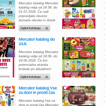
popusti, zato lahko pri
Mercator katalog Mercator
vsakodnevnih nakupih
katalog velja od 26.06. do
občutno prihranite. Izberite
01.07.2026. Če radi
sveže meso, mlečne
pripravljate okusne
izdelke, živila za shrambo,
domače obroke in iščete
zamrznjene izdelke […]
ugodne nakupe, vas bo
aktualna ponudba
Mercatorja zagotovo
navdušila. Tokrat lahko
Mercator katalog do
izbirate med številnimi
24.6.
svežimi živili, sadjem,
zelenjavo in mesnimi
Mercator katalog Mercator
izdelki po posebej znižanih
katalog velja od 18.06. do
cenah. Za pripravo
24.06.2026. Če kot
okusnega nedeljskega
potencialna stranka
kosila si lahko izberete
brskate po aktualnem
svinjsko stegno brez kosti
Mercatorjevem katalogu,
iz […]
boste našli številne
ugodne ponudbe za
vsakodnevne nakupe in
Mercator katalog Vse
pripravo okusnih domačih
za dom in prosti čas
obrokov. Poleg številnih
popustov vas ob nakupih
Mercator katalog Vse za
do 50 € čakajo dvojne Pika
dom in prosti čas Mercator