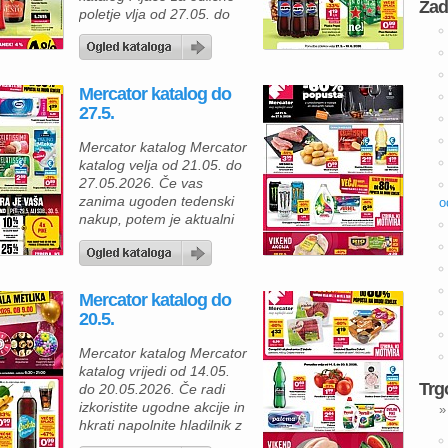
Zad
poletje vlja od 27.05. do
10.06.2026. Če načrtujete
poletna druženja, piknike
ali sproščene večere na
terasi, vas bo aktualna
Mercator katalog do
ponudba Mercatorja
27.5.
zagotovo navdušila. V
katalogu najdete odlična
Mercator katalog Mercator
peneča vina, osvežilne
katalog velja od 21.05. do
pijače in priljubljene
27.05.2026. Če vas
aperitive po ugodnih
zanima ugoden tedenski
o
cenah, s katerimi boste
nakup, potem je aktualni
ustvarili pravo poletno
Mercator katalog odlična
vzdušje […]
priložnost za prihranek pri
vsakodnevnih izdelkih.
Tokratna ponudba prinaša
Mercator katalog do
številne akcije, popuste na
20.5.
drugi izdelek in znižanja
do kar 80 %, zato lahko
Mercator katalog Mercator
zelo ugodno napolniš
katalog vrijedi od 14.05.
hladilnik in shrambo. Za
Trg
do 20.05.2026. Če radi
pripravo domačih kosil je
izkoristite ugodne akcije in
»
[…]
hkrati napolnite hladilnik z
okusnimi izdelki, vas bo