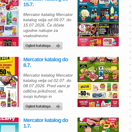
nakupujete premišljeno in
15.7.
želite združiti kakovost s
prihrankom, boste v tej
Mercator katalog Mercator
ponudbi zagotovo našli
katalog velja od 09.07. do
veliko zanimivih izdelkov
15.07.2026. Če iščete
za svojo kuhinjo in dom.
ugodne nakupe za
Za […]
vsakodnevno
gospodinjstvo, vas bo
aktualna ponudba
Mercatorja zagotovo
navdušila. V Mercator
Mercator katalog do
katalogu boste našli
8.7.
kakovostna živila, sveže
sadje in zelenjavo ter
Mercator katalog Mercator
izdelke za pripravo
katalog velja od 02.07. do
okusnih domačih obrokov
08.07.2026. Pred vami je
po odličnih akcijskih
odlična priložnost, da
cenah. Na oddelku
svojo kuhinjo in
svežega sadja in zelenjave
gospodinjstvo napolnite s
vas pričakuje paprika rog
kakovostnimi izdelki po
[…]
izjemno ugodnih cenah. V
aktualni ponudbi
Mercator katalog do
Mercatorja vas čakajo
1.7.
številni izdelki z velikimi