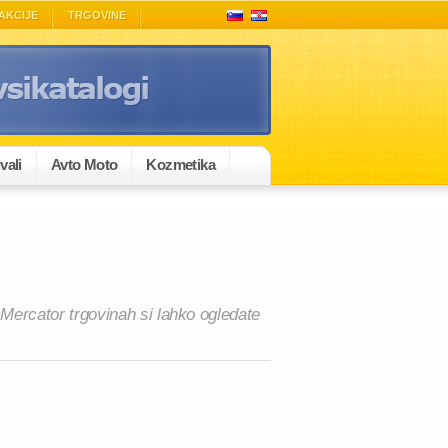
AKCIJE
TRGOVINE
vali
Avto Moto
Kozmetika
Mercator trgovinah si lahko ogledate