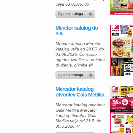
okusnih poletnih jedi lahko
velja od 01.06. do
[…]
30.06.2026. V Mercator
ponudbi vas čakajo številni
izdelki za dom, zabavo in
vsakodnevno uporabo po
Merctor katalog do
odličnih cenah. Če radi
3.6.
nakupujete premišljeno in
iščete kakovostne izdelke
Merctor katalog Merctor
za ugodno ceno, je ta
katalog velja od 28.05. do
katalog prava izbira za
03.06.2026. Če iščete
vas. Za ljubitelje osvežilnih
ugodne izdelke za poletna
poletnih […]
druženja, piknike ali
vsakodnevne nakupe, vas
bodo aktualne ponudbe
zagotovo navdušile. V
katalogu Mercator vas
Mercator katalog
čaka odlična akcija za
otvoritev Gala Metlika
čokolade Milka različnih
okusov, kjer je drugi kos
Mercator katalog otvoritev
kar 80 % cenejši. Za samo
Gala Metlika Mercator
0,39 € za drugi izdelek si
katalog otvoritev Gala
lahko […]
Metlika velja od 21.5. do
30.5.2026. V
prenovljenem marketu