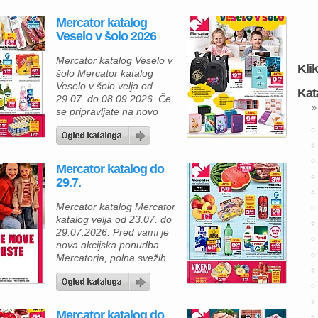
Mercator katalog
Veselo v šolo 2026
Mercator katalog Veselo v
Kli
šolo Mercator katalog
Veselo v šolo velja od
Kat
29.07. do 08.09.2026. Če
»
se pripravljate na novo
šolsko leto, vas bo
aktualna ponudba
Mercatorja navdušila z
bogatim izborom
Mercator katalog do
kakovostnih šolskih
29.7.
potrebščin po ugodnih
cenah. Ne glede na to, ali
Mercator katalog Mercator
opremljate prvošolca,
katalog velja od 23.07. do
osnovnošolca ali dijaka,
29.07.2026. Pred vami je
boste našli vse, kar
nova akcijska ponudba
potrebujete za uspešen
Mercatorja, polna svežih
začetek […]
živil, kakovostnih mesnih
izdelkov in izdelkov za
vsakodnevno uporabo po
odličnih cenah. Če radi
Mercator katalog do