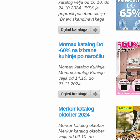
katalog velja od 16.10. do
24.10.2024. JYSK je
pripravil posebno akcijo
“Dnevi skandinavskega
pohištva”, kjer lahko kupci
prihranijo do 65 % na
izbranih izdelkih za dom.
Akcija traja od 16. 10. do
Momax katalog Do
24. 11. 2024, kar pomeni,
-60% na izbrane
da je to odlična priložnost
kuhinje po naročilu
za vse, ki želijo prenoviti
svoj dom ali dodati nekaj
Momax katalog Kuhinje
[…]
Momax katalog Kuhinje
velja od 14.10. do
23.11.2024.
Merkur katalog
oktober 2024
Merkur katalog oktober
Merkur katalog oktober
velja od 02.10. do