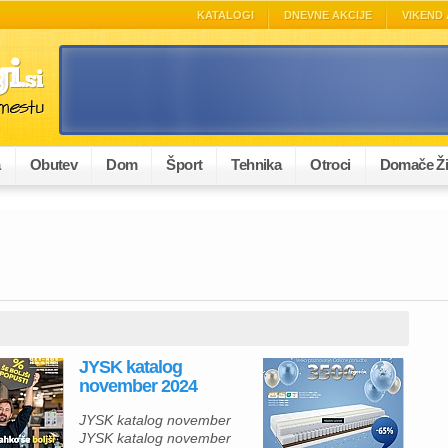
KATALOGI
DNEVNE AKCIJE
VIKEND 
a
Obutev
Dom
Šport
Tehnika
Otroci
Domače Ži
JYSK katalog
november 2024
JYSK katalog november
JYSK katalog november