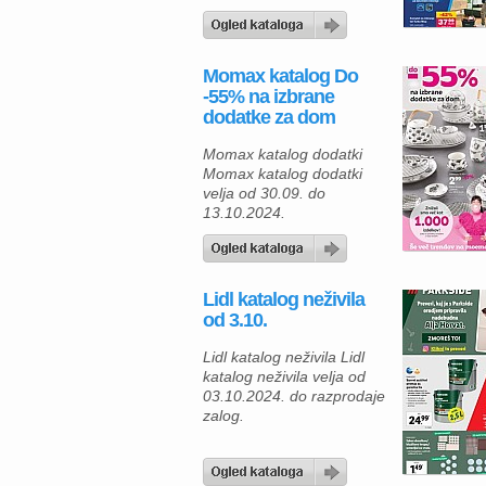
05.11.2024. Jesen je
idealen čas za osvežitev
doma in uživanje v toplih
obrokih. V trgovinah
Momax katalog Do
Mercator vas čaka nova,
-55% na izbrane
barvita linija izdelkov
dodatke za dom
Delight, ki bo poskrbela za
udobje v kuhinji in
Momax katalog dodatki
izboljšala vašo
Momax katalog dodatki
vsakodnevno izkušnjo. Za
velja od 30.09. do
popoln zajtrk priporočamo
13.10.2024.
[…]
Lidl katalog neživila
od 3.10.
Lidl katalog neživila Lidl
katalog neživila velja od
03.10.2024. do razprodaje
zalog.