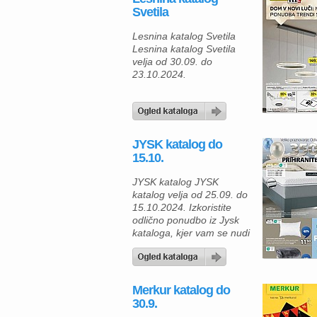
Svetila
Lesnina katalog Svetila
Lesnina katalog Svetila
velja od 30.09. do
23.10.2024.
JYSK katalog do
15.10.
JYSK katalog JYSK
katalog velja od 25.09. do
15.10.2024. Izkoristite
odlično ponudbo iz Jysk
kataloga, kjer vam se nudi
skandinavsko udobje in
slog po najboljših cenah.
Trenutno lahko prihranite
do 65 % na izbranih
Merkur katalog do
izdelkih, kar je odlična
30.9.
priložnost, da osvežite svoj