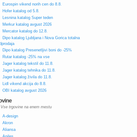
Eurospin vikend norih cen do 8.8.
Hofer katalog od 5.8.
Lesnina katalog Super teden
Merkur katalog avgust 2026
Mercator katalog do 12.8.
Dipo katalog Ljubljana i Nova Gorica totalna
dprodaja
Dipo katalog Presenetljivi boni do -25%
Rutar katalog -25% na vse
Jager katalog tekstil do 11.8.
Jager katalog tehnika do 11.8.
Jager katalog živila do 11.8.
Lidl vikend akcija do 8.8.
OBI katalog avgust 2026
ovine
Vse trgovine na enem mestu
A-design
Akron
Aliansa
Aniles