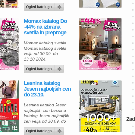
in vzglavnike, s katerimi bo
vaš spanec še bolj prijeten
in udoben. V JYSK
katalogu lahko izbirate
Momax katalog Do
med različnimi
-44% na izbrana
visokokakovostnimi izdelki,
svetila in preproge
ki bodo izboljšali vaše
spalno udobje, ob tem pa
Momax katalog svetila
boste prihranili do 65%.
Momax katalog svetila
JYSK cene prilagaja […]
velja od 30.09. do
13.10.2024.
Lesnina katalog
Jesen najboljših cen
do 23.10.
Lesnina katalog Jesen
najboljših cen Lesnina
katalog Jesen najboljših
Zad
cen velja od 30.09. do
23.10.2024.