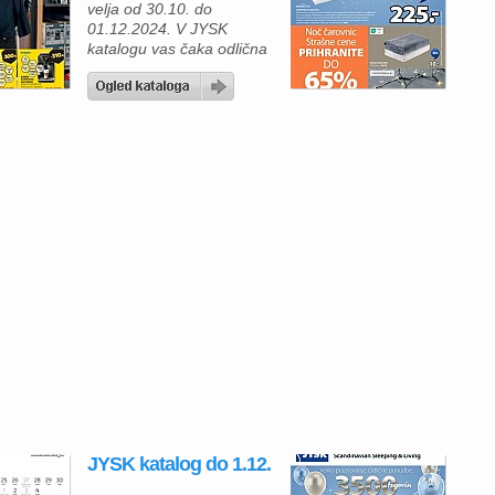
velja od 30.10. do
01.12.2024. V JYSK
katalogu vas čaka odlična
priložnost, da dom
opremite s kakovostnimi in
ugodnimi izdelki! Od 30.
oktobra do 1. decembra
2024 je na voljo širok izbor
izdelkov, s katerimi lahko
polepšate in izboljšate
svoje bivalno okolje. Če
iščete nov način za
izboljšanje vašega […]
JYSK katalog do 1.12.