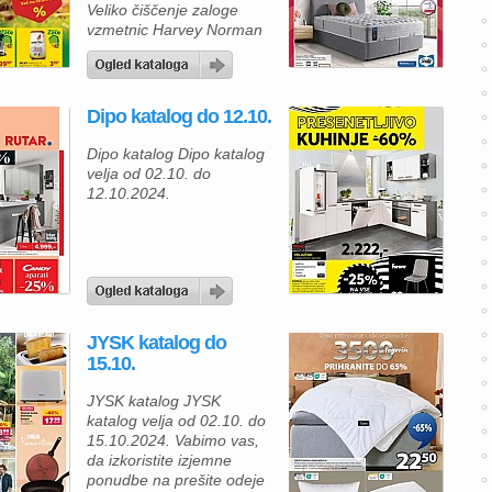
Veliko čiščenje zaloge
vzmetnic Harvey Norman
katalog Veliko čiščenje
zaloge vzmetnic velja od
03.10. do 03.11.2024.
Dipo katalog do 12.10.
Dipo katalog Dipo katalog
velja od 02.10. do
12.10.2024.
JYSK katalog do
15.10.
JYSK katalog JYSK
katalog velja od 02.10. do
15.10.2024. Vabimo vas,
da izkoristite izjemne
ponudbe na prešite odeje