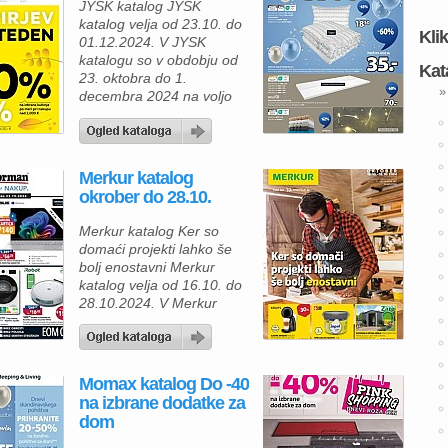
JYSK katalog JYSK
katalog velja od 23.10. do
Kli
01.12.2024. V JYSK
katalogu so v obdobju od
Kat
23. oktobra do 1.
»
decembra 2024 na voljo
številne izjemne ponudbe,
ki vam omogočajo, da
prihranite pri kakovostnih
izdelkih za dom in udobje.
Merkur katalog
Kupci lahko izbirajo med
okrober do 28.10.
široko paleto izdelkov,
med katerimi izstopajo
Merkur katalog Ker so
prešite odeje in vzglavniki,
domaći projekti lahko še
ki bodo […]
bolj enostavni Merkur
katalog velja od 16.10. do
28.10.2024. V Merkur
katalogu vas v obdobju od
16. do 28. oktobra 2024
pričakuje odlična ponudba
izdelkov za dom, vrt in
Momax katalog Do -40
mojstrske projekte. Naj
na izbrane dodatke za
vas navduši kovinska vrtna
dom
hiška Dresden II 106, ki je
popolna rešitev za