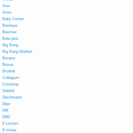
Anni
Avon
Baby Center
Bauhaus
Baumax
Bela plus
Big Bang
Big Bang Maribor
Bonprix
Bonus
Brodnik
Collegium
Comshop
Debitel
Deichmann
Dipo
DM
DMž
E-Leclerc
E-misija