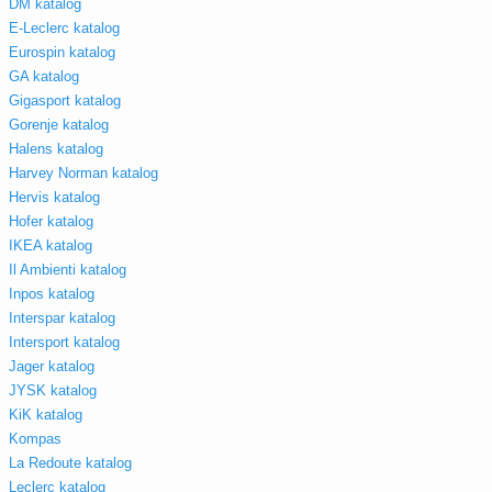
DM katalog
E-Leclerc katalog
Eurospin katalog
GA katalog
Gigasport katalog
Gorenje katalog
Halens katalog
Harvey Norman katalog
Hervis katalog
Hofer katalog
IKEA katalog
Il Ambienti katalog
Inpos katalog
Interspar katalog
Intersport katalog
Jager katalog
JYSK katalog
KiK katalog
Kompas
La Redoute katalog
Leclerc katalog