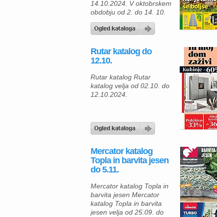
14.10.2024. V oktobrskem
obdobju od 2. do 14. 10.
2024 (oziroma do
razprodaje zalog) je na
voljo izjemna priložnost za
vse, ki želijo izboljšati svoj
Rutar katalog do
dom, vrt ali orodjarno s
12.10.
kakovostnimi izdelki po
znižanih cenah.
Rutar katalog Rutar
Merkurjeva akcijska
katalog velja od 02.10. do
ponudba vključuje številne
12.10.2024.
izdelke za različne
potrebe, pri […]
Mercator katalog
Topla in barvita jesen
do 5.11.
Mercator katalog Topla in
barvita jesen Mercator
katalog Topla in barvita
jesen velja od 25.09. do