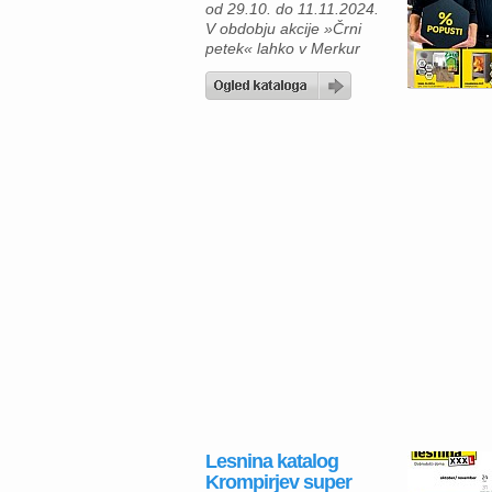
od 29.10. do 11.11.2024.
V obdobju akcije »Črni
petek« lahko v Merkur
katalogu najdete širok
izbor kakovostnih izdelkov
za dom in osebno uporabo
po znižanih cenah. Med
ponudbo izstopa kaminska
peč Panadero Nevada, ki
s svojo zmogljivostjo 8,7
kW poskrbi za prijetno
toplino v hladnih dneh. Z
[…]
Lesnina katalog
Krompirjev super