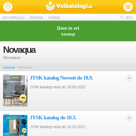
VSI KATALOGI
DNEVNE
VIKEND
IŠČI
Dom in vrt
katalogi
Novaqua
Novaqua.
Katalogi
»
Novaqua
JYSK katalog Novosti do 18.9.
JYSK katalog velja do 18.09.2022.
JYSK katalog do 10.3.
JYSK katalog velja do 10.03.2021.