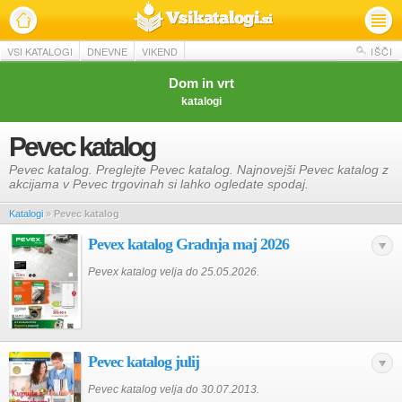
VSI KATALOGI
DNEVNE
VIKEND
IŠČI
Dom in vrt
katalogi
Pevec katalog
Pevec katalog. Preglejte Pevec katalog. Najnovejši Pevec katalog z
akcijama v Pevec trgovinah si lahko ogledate spodaj.
Katalogi
»
Pevec katalog
Pevex katalog Gradnja maj 2026
Pevex katalog velja do 25.05.2026.
Pevec katalog julij
Pevec katalog velja do 30.07.2013.