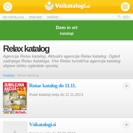
VSI KATALOGI
DNEVNE
VIKEND
IŠČI
Dom in vrt
katalogi
Relax katalog
Agencija Relax katalog. Aktualni agencija Relax katalog. Ogled
zadnjega Relax kataloga. Vse Relax turistična agencija katalog
objave lahko ogledate spodaj.
Katalogi
»
Relax katalog
Rutar katalog do 11.11.
Rutar katalog velja do 11.11.2013.
Vsikatalogi.si