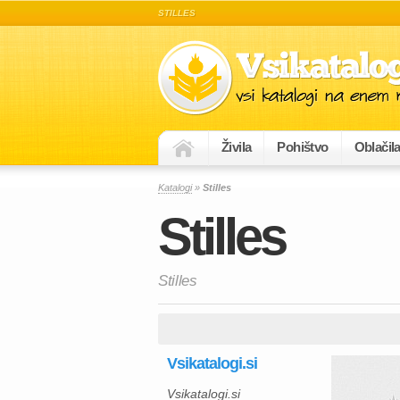
STILLES
Živila
Pohištvo
Oblačil
Katalogi
»
Stilles
Stilles
Stilles
Vsikatalogi.si
Vsikatalogi.si