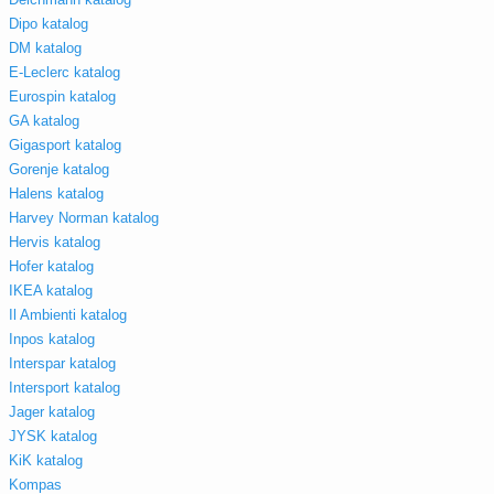
Dipo katalog
DM katalog
E-Leclerc katalog
Eurospin katalog
GA katalog
Gigasport katalog
Gorenje katalog
Halens katalog
Harvey Norman katalog
Hervis katalog
Hofer katalog
IKEA katalog
Il Ambienti katalog
Inpos katalog
Interspar katalog
Intersport katalog
Jager katalog
JYSK katalog
KiK katalog
Kompas