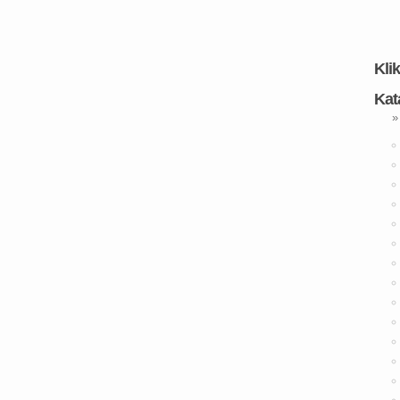
Kli
Kat
»