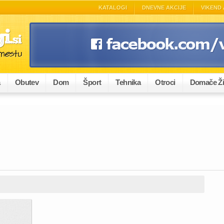
KATALOGI
DNEVNE AKCIJE
VIKEND 
a
Obutev
Dom
Šport
Tehnika
Otroci
Domače Ži