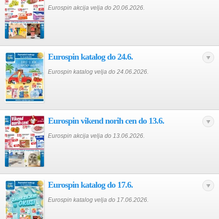
Eurospin akcija velja do 20.06.2026.
Eurospin katalog do 24.6.
Eurospin katalog velja do 24.06.2026.
Eurospin vikend norih cen do 13.6.
Eurospin akcija velja do 13.06.2026.
Eurospin katalog do 17.6.
Eurospin katalog velja do 17.06.2026.