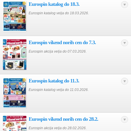
Eurospin katalog do 18.3.
Eurospin katalog velja do 18.03.2026.
Eurospin vikend norih cen do 7.3.
Eurospin akcija velja do 07.03.2026.
Eurospin katalog do 11.3.
Eurospin katalog velja do 11.03.2026.
Eurospin vikend norih cen do 28.2.
Eurospin akcija velja do 28.02.2026.