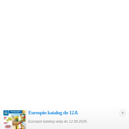
Eurospin katalog do 12.8.
Eurospin katalog velja do 12.08.2026.