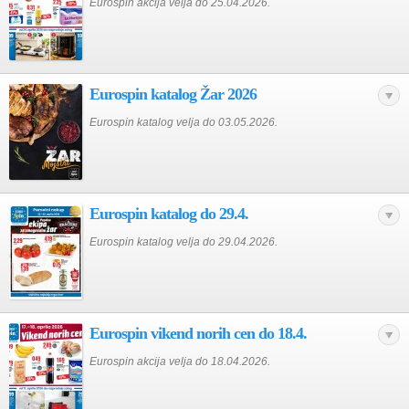
Eurospin akcija velja do 25.04.2026.
Eurospin katalog Žar 2026
Eurospin katalog velja do 03.05.2026.
Eurospin katalog do 29.4.
Eurospin katalog velja do 29.04.2026.
Eurospin vikend norih cen do 18.4.
Eurospin akcija velja do 18.04.2026.