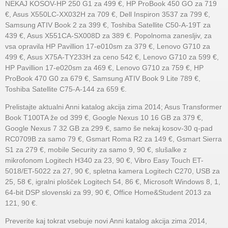
NEKAJ KOSOV-HP 250 G1 za 499 €, HP ProBook 450 GO za 719
€, Asus X550LC-XX032H za 709 €, Dell Inspiron 3537 za 799 €,
Samsung ATIV Book 2 za 399 €, Toshiba Satellite C50-A-19T za
439 €, Asus X551CA-SX008D za 389 €. Popolnoma zanesljiv, za
vsa opravila HP Pavillion 17-e010sm za 379 €, Lenovo G710 za
499 €, Asus X75A-TY233H za ceno 542 €, Lenovo G710 za 599 €,
HP Pavillion 17-e020sm za 469 €, Lenovo G710 za 759 €, HP
ProBook 470 G0 za 679 €, Samsung ATIV Book 9 Lite 789 €,
Toshiba Satellite C75-A-144 za 659 €.
Prelistajte aktualni Anni katalog akcija zima 2014; Asus Transformer
Book T100TA že od 399 €, Google Nexus 10 16 GB za 379 €,
Google Nexus 7 32 GB za 299 €, samo še nekaj kosov-30 q-pad
RC0709B za samo 79 €, Gsmart Roma R2 za 149 €, Gsmart Sierra
S1 za 279 €, mobile Security za samo 9, 90 €, slušalke z
mikrofonom Logitech H340 za 23, 90 €, Vibro Easy Touch ET-
5018/ET-5022 za 27, 90 €, spletna kamera Logitech C270, USB za
25, 58 €, igralni plošček Logitech 54, 86 €, Microsoft Windows 8, 1,
64-bit DSP slovenski za 99, 90 €, Office Home&Student 2013 za
121, 90 €.
Preverite kaj tokrat vsebuje novi Anni katalog akcija zima 2014,