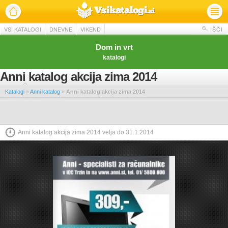
VSI KATALOGI
DNEVNE
VIKEND
IŠČI
Dom in vrt
katalogi
Anni katalog akcija zima 2014
Katalogi
»
Anni katalog
»
Anni katalog akcija zima 2014
Anni katalog akcija zima 2014 velja do 31.1.2014