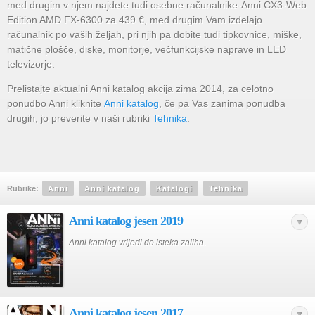
med drugim v njem najdete tudi osebne računalnike-Anni CX3-Web
Edition AMD FX-6300 za 439 €, med drugim Vam izdelajo
računalnik po vaših željah, pri njih pa dobite tudi tipkovnice, miške,
matične plošče, diske, monitorje, večfunkcijske naprave in LED
televizorje.
Prelistajte aktualni Anni katalog akcija zima 2014, za celotno
ponudbo Anni kliknite
Anni katalog
, če pa Vas zanima ponudba
drugih, jo preverite v naši rubriki
Tehnika
.
Rubrike:
Anni
Anni katalog
Katalogi
Tehnika
Anni katalog jesen 2019
Anni katalog vrijedi do isteka zaliha.
Anni katalog jesen 2017