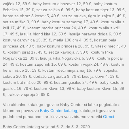
zajček 12, 59 €, baby kostum dinozaver 12, 59 €, baby kostum
čebelica 15, 39 €, set za zajčka 6, 99 €, baby kostum tiger 13, 99 €,
barve za obraz 8 kosov 5, 49 €, set za mucka, tigra in zajca 5, 49 €,
set za miško 3, 99 €, baby kostum samorog 17, 49 €, kostum vila s
krili 17, 49 €, kostum modra princesa 24, 49 €, kostum vila s krili
17, 49 €, lasulja blond kita 12, 59 €, lasulja naravna dolga 6, 99 €,
kostum čarovnica 15, 39 €, metla 100 cm 4, 99 €, kostum bela
princesa 24, 49 €, baby kostum princesa 20, 99 €, viteški meč 4, 49
€, kostum pirat 17, 49 €, set za kavboja 7, 99 €, kostum Pika
Nogavička 11, 89 €, lasulja Pika Nogavička 6, 99 €, kostum policaj
24, 49 €, kostum zapornik 16, 09 €, kostum vojak 24, 49 €, kostum
hero mišice 18, 19 €, kostum rdeči ninja zmaj 16, 79 €, vojaška
čelada 20, 99 €, dodatki za gasilca 9, 79 €, lasulja klovn 4, 19 €,
kostum bat mišice 20, 99 €, kostum gasilec 24, 49 €, baby kostum
gasilec 16, 79 €, kostum Klovn 13, 99 €, baby kostum Klovn 15, 39
€, trakovi v spreju 3, 99 €.
Vse aktualne kataloge trgovine Baby Center si lahko pogledate s
klikom na povezavo
Baby Center katalog
, kataloge trgovcev s
podobnimi ponudbami artiklov za vas zbiramo v rubriki
Otroci
.
Baby Center katalog velja od 6. 2. do 3. 3. 2020.