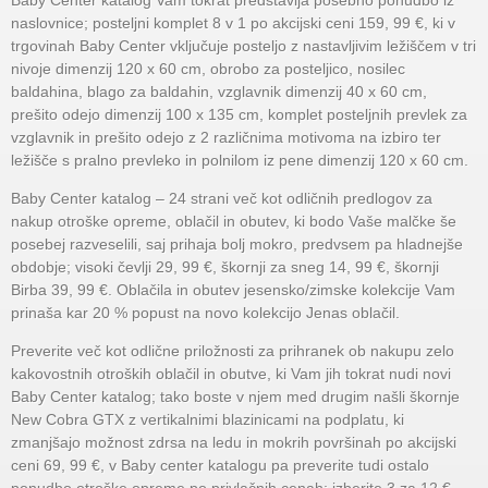
Baby Center katalog Vam tokrat predstavlja posebno ponudbo iz
naslovnice; posteljni komplet 8 v 1 po akcijski ceni 159, 99 €, ki v
trgovinah Baby Center vključuje posteljo z nastavljivim ležiščem v tri
nivoje dimenzij 120 x 60 cm, obrobo za posteljico, nosilec
baldahina, blago za baldahin, vzglavnik dimenzij 40 x 60 cm,
prešito odejo dimenzij 100 x 135 cm, komplet posteljnih prevlek za
vzglavnik in prešito odejo z 2 različnima motivoma na izbiro ter
ležišče s pralno prevleko in polnilom iz pene dimenzij 120 x 60 cm.
Baby Center katalog – 24 strani več kot odličnih predlogov za
nakup otroške opreme, oblačil in obutev, ki bodo Vaše malčke še
posebej razveselili, saj prihaja bolj mokro, predvsem pa hladnejše
obdobje; visoki čevlji 29, 99 €, škornji za sneg 14, 99 €, škornji
Birba 39, 99 €. Oblačila in obutev jesensko/zimske kolekcije Vam
prinaša kar 20 % popust na novo kolekcijo Jenas oblačil.
Preverite več kot odlične priložnosti za prihranek ob nakupu zelo
kakovostnih otroških oblačil in obutve, ki Vam jih tokrat nudi novi
Baby Center katalog; tako boste v njem med drugim našli škornje
New Cobra GTX z vertikalnimi blazinicami na podplatu, ki
zmanjšajo možnost zdrsa na ledu in mokrih površinah po akcijski
ceni 69, 99 €, v Baby center katalogu pa preverite tudi ostalo