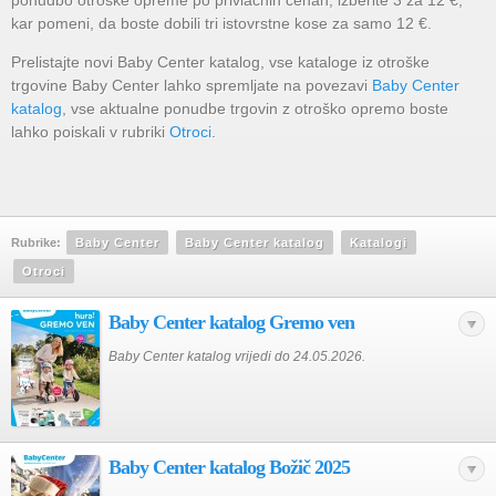
ponudbo otroške opreme po privlačnih cenah; izberite 3 za 12 €,
kar pomeni, da boste dobili tri istovrstne kose za samo 12 €.
Prelistajte novi Baby Center katalog, vse kataloge iz otroške
trgovine Baby Center lahko spremljate na povezavi
Baby Center
katalog
, vse aktualne ponudbe trgovin z otroško opremo boste
lahko poiskali v rubriki
Otroci
.
Rubrike:
Baby Center
Baby Center katalog
Katalogi
Otroci
Baby Center katalog Gremo ven
Baby Center katalog vrijedi do 24.05.2026.
Baby Center katalog Božič 2025