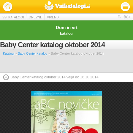
VSI KATALOGI
DNEVNE
VIKEND
IŠČI
Dom in vrt
katalogi
Baby Center katalog oktober 2014
Katalogi
»
Baby Center katalog
»
Baby Center katalog oktober 2014
Baby Center katalog oktober 2014 velja do 16.10.2014