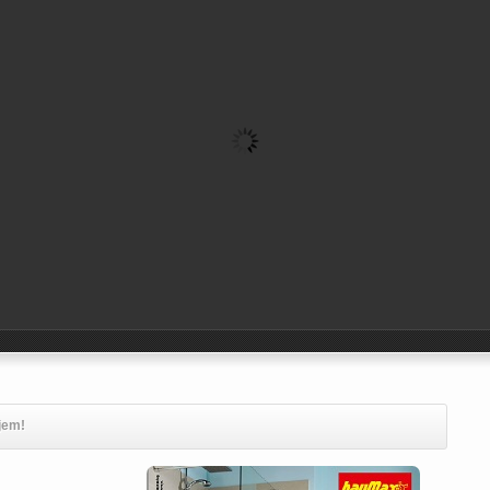
ljem!