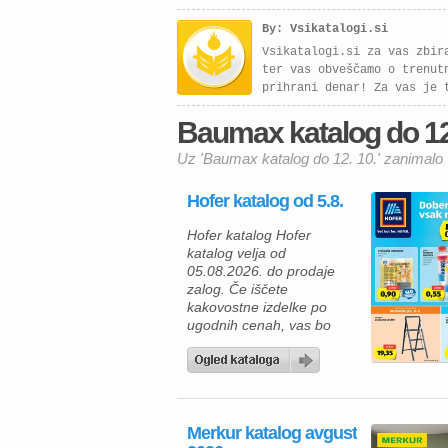
By: Vsikatalogi.si
Vsikatalogi.si za vas zbir
ter vas obveščamo o trenut
prihrani denar! Za vas je 
Baumax katalog do 12. 
Uz 'Baumax katalog do 12. 10.' zanimalo 
Hofer katalog od 5.8.
Hofer katalog Hofer
katalog velja od
05.08.2026. do prodaje
zalog. Če iščete
kakovostne izdelke po
ugodnih cenah, vas bo
aktualna ponudba HOFER
zagotovo navdušila. Med
izdelki za vsakodnevno
uporabo najdete številne
prehrambene izdelke,
Merkur katalog avgust
pijače, izdelke za dom in