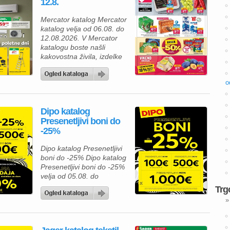
12.8.
bogato izbiro izdelkov za
spalnico, kopalnico,
Mercator katalog Mercator
kuhinjo in jedilnico ter svoj
katalog velja od 06.08. do
dom opremite po
12.08.2026. V Mercator
ugodnejših cenah. Poleg
katalogu boste našli
številnih […]
kakovostna živila, izdelke
za gospodinjstvo in
številne priljubljene
o
blagovne znamke po
ugodnih cenah. Zdaj je
pravi čas, da napolnite
Dipo katalog
svojo shrambo, hladilnik in
Presenetljivi boni do
zamrzovalnik ter pri tem
-25%
tudi prihranite. Za pripravo
okusnega kosila lahko
Dipo katalog Presenetljivi
izberete Premium
boni do -25% Dipo katalog
Mercator čevapčiče v
Presenetljivi boni do -25%
pakiranju 500 […]
velja od 05.08. do
08.08.2026. Predstavljamo
Trg
vam privlačno ponudbo iz
»
kataloga Dipo, kjer lahko
izbirate med kakovostnim
pohištvom za spalnico in