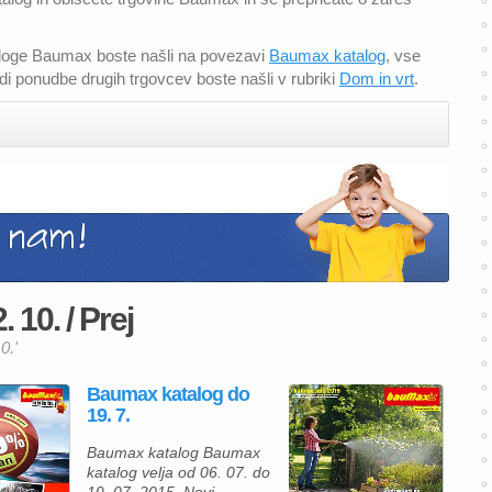
taloge Baumax boste našli na povezavi
Baumax katalog
, vse
i ponudbe drugih trgovcev boste našli v rubriki
Dom in vrt
.
10. / Prej
0.'
Baumax katalog do
19. 7.
Baumax katalog Baumax
katalog velja od 06. 07. do