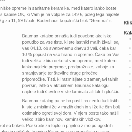
lniške opreme in sanitarne keramike, med katero lahko boste
š kabine OK, ki Vam je na voljo le za 149 €, poleg tega najdete
50 g za 11, 99 €/pak, Badenhaus kopalniški blok ”Gemma” s
Kli
Kat
Baumax katalog prinaša tudi posebno akcijsko
»
ponudbo za vse tiste, ki ste lastniki malih živali, saj
vas 04.10. ob svetovnemu dnevu živali, čaka kar
10 % popust na vso hrano in opremo. Čaka pa Vas
tudi velika izbira dekorativne opreme, med katero
lahko najdete preproge, predpražnike, zaboje za
shranjevanje ter številne druge priročne
pripomočke. Tisti, ki razmišljate o zamenjavi talnih
površin, lahko v aktualnem Baumax katalogu
najdete tudi številne vrste laminata ali talnih ploščic.
Baumax katalog pa ne bo pustil na cedilu tudi tistih,
ki ste z mislimi že v mrzlih dneh in si želite čim bolj
optimalno ogreti svoj dom. V njem boste tako našli
veliko izbiro kaminov, kaminskih vložkov,
 kot so briketi. Poskrbite za toplo in prijetno zimo po ugodnih
alog in obiščete trgovine Baumax in se prepričate o zares