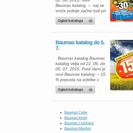
02. 08. 2015. Novi
Baumax katalog – naj se
vroče poletje začne tudi pri
Baumax – u s – 30 %
popusta na izdelke za
namakanje in zalivanje. V
sredo, 22. 07. 2015 je v
trgovinah tisti dan, ko
Baumax katalog do 5.
boste lahko prav ves dan
7.
nakupovali […]
Baumax katalog Baumax
katalog velja od 22. 06. do
05. 07. 2015. Pred Vami je
novi Baumax katalog: – 15
% popusta na izdelke v
sredo, 24. 06. 2015.
Baumax katalog Vas v
aktualnem akcijskem
obdobju vabi z artikli, s
pomočjo katerih boste tudi
na svojem vrtu začutili
Baumax Celje
pravo poletje. Baumax
Baumax Kranj
katalog velja od […]
Baumax Ljubljana
Baumax Maribor