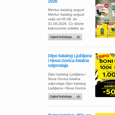
2026
gospodinjstvo ter
uporabne pripomočke za
Merkur katalog avgust
različna opravila. Za hiter
Merkur katalog avgust
zajtrk ali malico lahko
velja od 05.08. do
izberete piščančje
01.09.2026. Če iščete
hrenovke 200 […]
kakovostne izdelke za
dom, vrt in delavnico, vas
bo aktualna ponudba iz
Merkur kataloga zagotovo
navdušila. Izkoristite
odlične popuste na
Dipo katalog Ljubljana
izbrane izdelke in
i Nova Gorica totalna
poskrbite za udobnejše
odprodaja
bivanje, lažje delo ter
brezskrbno preživljanje
Dipo katalog Ljubljana i
prostega časa. V Merkur
Nova Gorica totalna
ponudbi vas čakajo
odprodaja Dipo katalog
gospodinjski aparati,
Ljubljana i Nova Gorica
klimatske […]
totalna odprodaja velja od
05.08. do 08.08.2026.