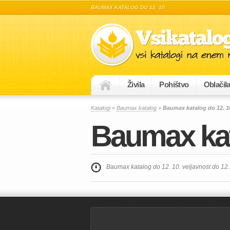
BAUMAX KATALOG DO 12. 10.
Živila
Pohištvo
Oblačil
Katalogi
»
Baumax katalog
»
Baumax katalog do 12. 1
Baumax kat
Baumax katalog do 12. 10. veljavnost do 12