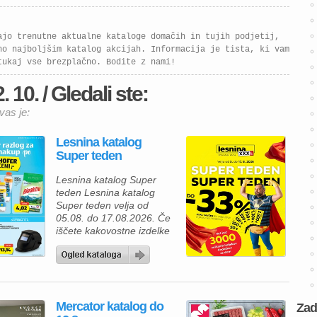
ajo trenutne aktualne kataloge domačih in tujih podjetij,
no najboljšim katalog akcijah. Informacija je tista, ki vam
tukaj vse brezplačno. Bodite z nami!
10. / Gledali ste:
vas je:
Lesnina katalog
Super teden
Lesnina katalog Super
teden Lesnina katalog
Super teden velja od
05.08. do 17.08.2026. Če
iščete kakovostne izdelke
za prijetnejši in lepše
urejen dom, vas bo
aktualna ponudba iz
Lesnina kataloga zagotovo
navdušila. Izkoristite
Mercator katalog do
Zad
odlične akcijske cene in