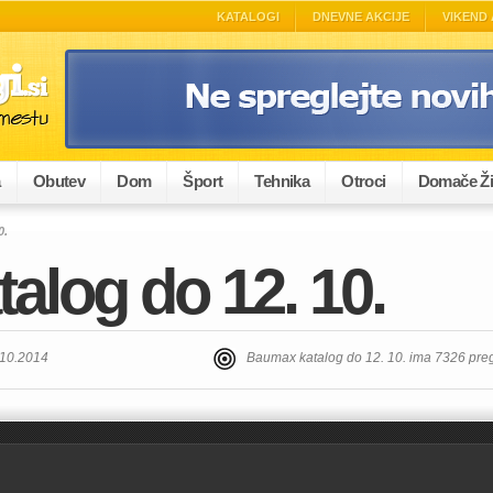
KATALOGI
DNEVNE AKCIJE
VIKEND 
a
Obutev
Dom
Šport
Tehnika
Otroci
Domače Ži
0.
alog do 12. 10.
.10.2014
Baumax katalog do 12. 10. ima 7326 pre