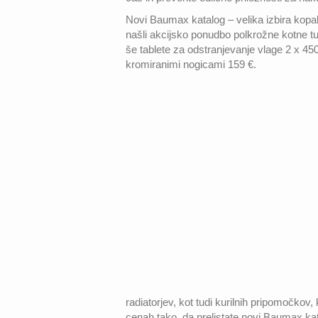
Novi Baumax katalog – velika izbira kopa
našli akcijsko ponudbo polkrožne kotne tu
še tablete za odstranjevanje vlage 2 x 4
kromiranimi nogicami 159 €.
radiatorjev, kot tudi kurilnih pripomočkov,
cenah tako, da prelistate novi Baumax kat