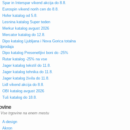
Spar in Interspar vikend akcija do 8.8.
Eurospin vikend norih cen do 8.8.
Hofer katalog od 5.8.
Lesnina katalog Super teden
Merkur katalog avgust 2026
Mercator katalog do 12.8.
Dipo katalog Ljubljana i Nova Gorica totalna
dprodaja
Dipo katalog Presenetljivi boni do -25%
Rutar katalog -25% na vse
Jager katalog tekstil do 11.8.
Jager katalog tehnika do 11.8.
Jager katalog živila do 11.8.
Lidl vikend akcija do 8.8.
OBI katalog avgust 2026
Tuš katalog do 18.8.
ovine
Vse trgovine na enem mestu
A-design
Akron