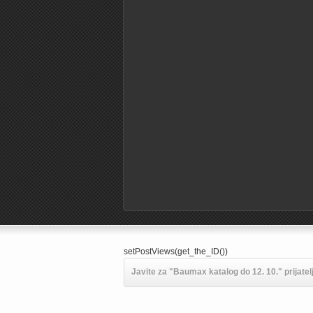
setPostViews(get_the_ID())
Javite za "Baumax katalog do 12. 10." prijate