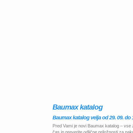
Baumax katalog
Baumax katalog velja od 29. 09. do 1
Pred Vami je novi Baumax katalog – vse z
čas in preverite odlične priložnosti za nak