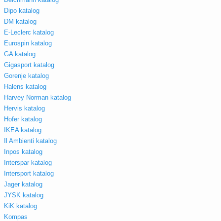
Dipo katalog
DM katalog
E-Leclerc katalog
Eurospin katalog
GA katalog
Gigasport katalog
Gorenje katalog
Halens katalog
Harvey Norman katalog
Hervis katalog
Hofer katalog
IKEA katalog
Il Ambienti katalog
Inpos katalog
Interspar katalog
Intersport katalog
Jager katalog
JYSK katalog
KiK katalog
Kompas