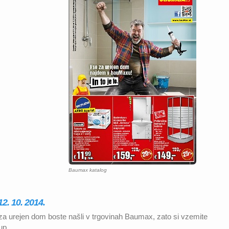
Baumax katalog
2. 10. 2014.
a urejen dom boste našli v trgovinah Baumax, zato si vzemite
up.