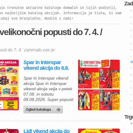
99 €. Big Bang katalog
Zad
velja od 11. 2. do […]
ajo trenutne aktualne kataloge domačih in tujih podjetij,
no najboljšim katalog akcijah. Informacija je tista, ki vam
tukaj vse brezplačno. Bodite z nami!
velikonočni popusti do 7. 4. /
sti do 7. 4.' zanimalo vas je:
Spar in Interspar
o
vikend akcija do 8.8.
Spar in Interspar vikend
akcija Spar in Interspar
vikend akcija velja v petek
07.08. in sobotu
08.08.2026. Super popusti
za konec tedna v petek in
soboto: – 2+1 gratis
sladoled na palčki ali
Trg
kornet, promocija velja za
»
kos in ne velja na
Lidl vikend akcija do
multipakiranja oz. večja