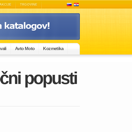
AKCIJE
TRGOVINE
vali
Avto Moto
Kozmetika
očni popusti