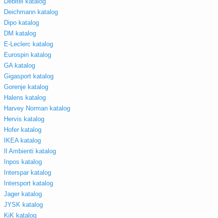
Debitel katalog
Deichmann katalog
Dipo katalog
DM katalog
E-Leclerc katalog
Eurospin katalog
GA katalog
Gigasport katalog
Gorenje katalog
Halens katalog
Harvey Norman katalog
Hervis katalog
Hofer katalog
IKEA katalog
Il Ambienti katalog
Inpos katalog
Interspar katalog
Intersport katalog
Jager katalog
JYSK katalog
KiK katalog