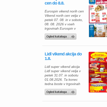
cen do 8.8.
kg 4,99 €/kg Piščančje prsi
Slim & Fit (Perutnina Ptuj)
Eurospin vikend norih cen
400 g 4,90 € […]
Vikend norih cen velja v
petek 07. 08. in v soboto,
08. 08. 2026 v vseh
trgovinah Eurospin v
Sloveniji. Ta konec tedna
vas v trgovinah Eurospin
čaka akcija naslednjih
izdelkov. Izdekli v akciji: –
rumeni krompir, pakiran
Lidl vikend akcija do
5kg 2,99€ – odščipanci s
1.8.
sirom 400g, namesto
3,49€ zdaj 2,59€ – kuhana
Lidl super vikend akcija
[…]
Lidl super vikend velja v
petek 31.07. in sobotu
01.08.2026. Ta konec
tedna boste v trgovinah
Lidl prihranili ob nakupu
naslednjih izdelkov. Super
vikend v Lidlu, akcijske
cene veljajo samo v petek
in soboto so na voljo