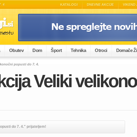
. 4.
KATALOGI
DNEVNE AKCIJE
VIKEND 
a
Obutev
Dom
Šport
Tehnika
Otroci
Domače Ži
ikonočni popusti do 7. 4.
cija Veliki velikon
pusti do 7. 4." prijateljem!