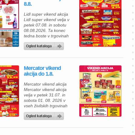
8.8.
pakiranja – 30% ceneje
gazirani napitki, Ne velja
Lidl super vikend akcija
na energijske […]
Lidl super vikend velja v
petek 07.08. in sobotu
08.08.2026. Ta konec
tedna boste v trgovinah
Lidl prihranili ob nakupu
naslednjih izdelkov. Super
vikend v Lidlu, akcijske
cene veljajo samo v petek
in soboto so na voljo
Mercator vikend
odlični izdelki po izjemnih
akcija do 1.8.
cenah: Sveži telečji kosi za
peko (Naša mesnica)
Mercator vikend akcija
približno 2,4 […]
Mercator vikend akcija
velja v petek 31.07. in
sobota 01. 08. 2026 v
vseh živilskih trgovinah
Mercator v Sloveniji. Ta
konec tedna vas v
trgovinah Mercator čaka
naslednja akcija: – koruza
pakiran 2/1, namesto