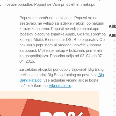
kov in ostale ponudbe. Popust se Vam pri spletnem nakupu
Popust se obračuna na blagajni. Popusti se ne
seštevajo, ne veljajo za izdelke v akciji, ob nakupu
Kli
z razrezano ceno. Popusti ne veljajo ob nakupu
izdelkov blagovne znamke Apple, Go Pro, Roomba
Kat
8 serija, Miele, Blendtec ter DSLR fotoaparatov Ob
»
nakupu s popustom ni mogoče unovčiti kuponov
za popust. Možen je nakup v količinah, primernih
za gospodinjstva. Ponudba velja od 02. 04. do 07.
04. 2015.
Za celotno akcijsko ponudbo v trgovinah Big Bang
prelistajte zadnji Big Bang katalog na povezavi
Big
Bang katalog
, vse aktualne vikend akcije boste
našli s klikom na
Vikend akcije
.