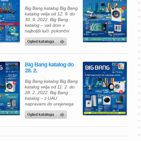
Big Bang katalog Big Bang
katalog velja od 12. 9. do
30. 9. 2022. Big Bang
katalog – vaš dom v
najboljši luči: pokončni
sesalnik Samsung
VS20A05843W/ GE
BESPOKE JET za 599 €,
pralni stroj Beko
WUE8633XST za 373, 99
Big Bang katalog do
€, televizor Philips
28. 2.
75PUS7906/12 za 899, 99
€, čistilec zraka Samsung
Big Bang katalog Big Bang
AX60R5080WD za 339, 99
katalog velja od 11. 2. do
[…]
28. 2. 2022. Big Bang
katalog – z UAU
napravami do urejenega
doma: pralni stroj Gorenje
WNEI84BPS za 399, 90 €,
sušilni stroj Samsung
DV90T8240SH/S7 za 899
€, robotski sesalnik
Roomba i3556+ za 499,