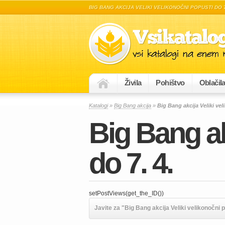
BIG BANG AKCIJA VELIKI VELIKONOČNI POPUSTI DO 7
Živila
Pohištvo
Oblačil
Katalogi
»
Big Bang akcija
»
Big Bang akcija Veliki vel
Big Bang ak
do 7. 4.
setPostViews(get_the_ID())
Javite za "Big Bang akcija Veliki velikonočni po