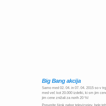
Big Bang akcija
Samo med 02. 04. in 07. 04. 2015 so v trg
med več kot 20.000 izdelki, ki sm jim cene 
jim cene znižali za norih 20 %!
Preverite širok nabor televizorjev, bele t