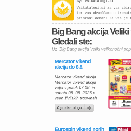
By: Vsikatalogi.si
Vsikatalogi.si za vas zbir
ter vas obveščamo o trenut
prihrani denar! Za vas je 
Big Bang akcija Veliki 
Gledali ste:
Uz 'Big Bang akcija Veliki velikonočni popu
Mercator vikend
akcija do 8.8.
Mercator vikend akcija
Mercator vikend akcija
velja v petek 07.08. in
sobota 08. 08. 2026 v
vseh živilskih trgovinah
Mercator v Sloveniji. Ta
konec tedna vas v
trgovinah Mercator čaka
naslednja akcija: Piknik
plošča Weekend PP Piknik
Eurospin vikend norih
(Perutnina Ptuj) cena za