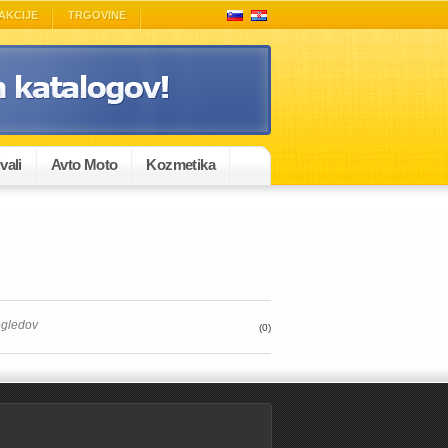
AKCIJE
TRGOVINE
vali
Avto Moto
Kozmetika
egledov
(0)