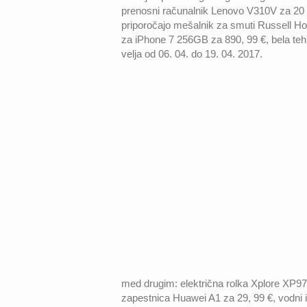
prenosni računalnik Lenovo V310V za 20 x 
priporočajo mešalnik za smuti Russell Ho
za iPhone 7 256GB za 890, 99 €, bela teh
velja od 06. 04. do 19. 04. 2017.
med drugim: električna rolka Xplore XP971
zapestnica Huawei A1 za 29, 99 €, vodni i