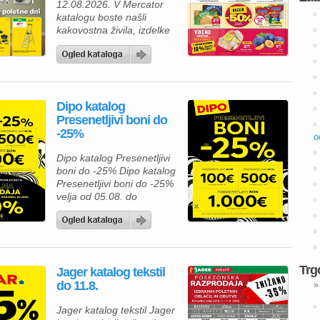
12.08.2026. V Mercator
ugodnejših cenah. Poleg
katalogu boste našli
številnih […]
kakovostna živila, izdelke
za gospodinjstvo in
številne priljubljene
blagovne znamke po
ugodnih cenah. Zdaj je
pravi čas, da napolnite
Dipo katalog
svojo shrambo, hladilnik in
Presenetljivi boni do
zamrzovalnik ter pri tem
-25%
tudi prihranite. Za pripravo
o
okusnega kosila lahko
Dipo katalog Presenetljivi
izberete Premium
boni do -25% Dipo katalog
Mercator čevapčiče v
Presenetljivi boni do -25%
pakiranju 500 […]
velja od 05.08. do
08.08.2026. Predstavljamo
vam privlačno ponudbo iz
kataloga Dipo, kjer lahko
izbirate med kakovostnim
pohištvom za spalnico in
Trg
Jager katalog tekstil
mladinsko sobo ter hkrati
do 11.8.
»
izkoristite odlične akcijske
ugodnosti. Ob nakupu nad
Jager katalog tekstil Jager
500 € vas lahko pričaka