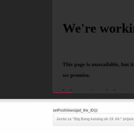
Powered by
setPostViews(get_the_ID())
Javite za "Big Bang katalog do 19. 04." prijate