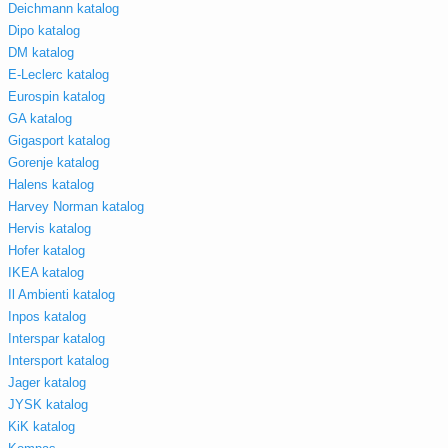
Deichmann katalog
Dipo katalog
DM katalog
E-Leclerc katalog
Eurospin katalog
GA katalog
Gigasport katalog
Gorenje katalog
Halens katalog
Harvey Norman katalog
Hervis katalog
Hofer katalog
IKEA katalog
Il Ambienti katalog
Inpos katalog
Interspar katalog
Intersport katalog
Jager katalog
JYSK katalog
KiK katalog