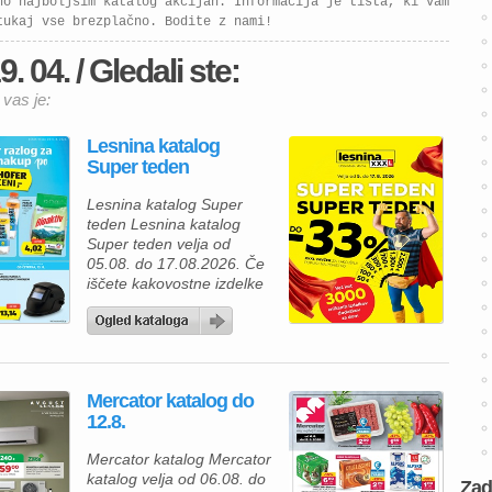
no najboljšim katalog akcijah. Informacija je tista, ki vam
tukaj vse brezplačno. Bodite z nami!
 04. / Gledali ste:
 vas je:
Lesnina katalog
Super teden
Lesnina katalog Super
teden Lesnina katalog
Super teden velja od
05.08. do 17.08.2026. Če
iščete kakovostne izdelke
za prijetnejši in lepše
urejen dom, vas bo
aktualna ponudba iz
Lesnina kataloga zagotovo
navdušila. Izkoristite
Mercator katalog do
odlične akcijske cene in
12.8.
bogato izbiro izdelkov za
spalnico, kopalnico,
Mercator katalog Mercator
kuhinjo in jedilnico ter svoj
katalog velja od 06.08. do
dom opremite po
Zad