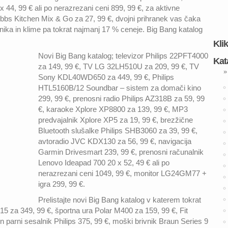
44, 99 € ali po nerazrezani ceni 899, 99 €, za aktivne
bbs Kitchen Mix & Go za 27, 99 €, dvojni prihranek vas čaka
nika in klime pa tokrat najmanj 17 % ceneje. Big Bang katalog
Kli
Novi Big Bang katalog; televizor Philips 22PFT4000
Kat
za 149, 99 €, TV LG 32LH510U za 209, 99 €, TV
»
Sony KDL40WD650 za 449, 99 €, Philips
HTL5160B/12 Soundbar – sistem za domači kino
299, 99 €, prenosni radio Philips AZ318B za 59, 99
€, karaoke Xplore XP8800 za 139, 99 €, MP3
predvajalnik Xplore XP5 za 19, 99 €, brezžične
Bluetooth slušalke Philips SHB3060 za 39, 99 €,
avtoradio JVC KDX130 za 56, 99 €, navigacija
Garmin Drivesmart 239, 99 €, prenosni računalnik
Lenovo Ideapad 700 20 x 52, 49 € ali po
nerazrezani ceni 1049, 99 €, monitor LG24GM77 +
igra 299, 99 €.
Prelistajte novi Big Bang katalog v katerem tokrat
5 za 349, 99 €, športna ura Polar M400 za 159, 99 €, Fit
n parni sesalnik Philips 375, 99 €, moški brivnik Braun Series 9