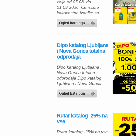
velja od 05.08. do
izberete piščančje
01.09.2026. Če iščete
hrenovke 200 […]
kakovostne izdelke za
dom, vrt in delavnico, vas
bo aktualna ponudba iz
Merkur kataloga zagotovo
navdušila. Izkoristite
odlične popuste na
Dipo katalog Ljubljana
izbrane izdelke in
i Nova Gorica totalna
poskrbite za udobnejše
odprodaja
bivanje, lažje delo ter
brezskrbno preživljanje
Dipo katalog Ljubljana i
prostega časa. V Merkur
Nova Gorica totalna
ponudbi vas čakajo
odprodaja Dipo katalog
gospodinjski aparati,
Ljubljana i Nova Gorica
klimatske […]
totalna odprodaja velja od
05.08. do 08.08.2026.
Rutar katalog -25% na
vse
Rutar katalog -25% na vse