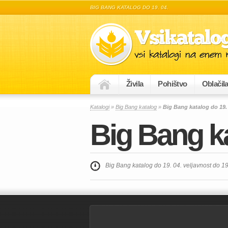
BIG BANG KATALOG DO 19. 04.
Živila
Pohištvo
Oblačil
Katalogi
»
Big Bang katalog
»
Big Bang katalog do 19. 
Big Bang ka
Big Bang katalog do 19. 04. veljavnost do 1