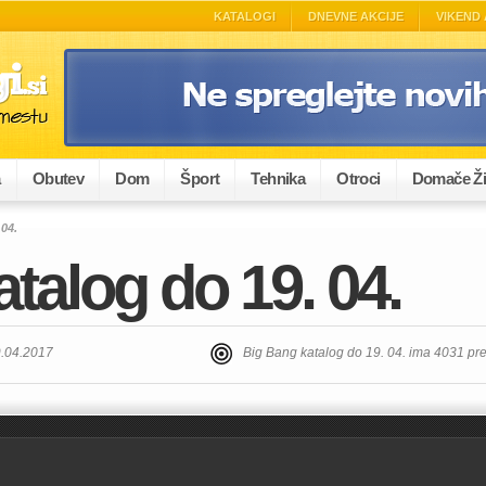
KATALOGI
DNEVNE AKCIJE
VIKEND 
a
Obutev
Dom
Šport
Tehnika
Otroci
Domače Ži
04.
talog do 19. 04.
9.04.2017
Big Bang katalog do 19. 04. ima 4031 pr