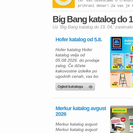
ter vas obveščamo o trenut
prihrani denar! Za vas je 
Big Bang katalog do 19.
Uz 'Big Bang katalog do 19. 04.' zanimalo
Hofer katalog od 5.8.
Hofer katalog Hofer
katalog velja od
05.08.2026. do prodaje
zalog. Če iščete
kakovostne izdelke po
ugodnih cenah, vas bo
aktualna ponudba HOFER
zagotovo navdušila. Med
izdelki za vsakodnevno
uporabo najdete številne
prehrambene izdelke,
Merkur katalog avgust
pijače, izdelke za dom in
2026
gospodinjstvo ter
uporabne pripomočke za
Merkur katalog avgust
različna opravila. Za hiter
Merkur katalog avgust
zajtrk ali malico lahko