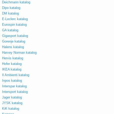
Deichmann katalog
Dipo katalog
DM katalog
E-Leclerc katalog
Eurospin katalog
GA katalog
Gigasport katalog
Gorenje katalog
Halens katalog
Harvey Norman katalog
Hervis katalog
Hofer katalog
IKEA katalog
Il Ambienti katalog
Inpos katalog
Interspar katalog
Intersport katalog
Jager katalog
JYSK katalog
KiK katalog