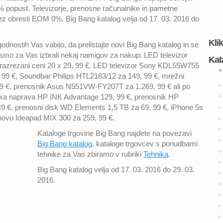
 popust. Televizorje, prenosne računalnike in pametne
rez obresti EOM 0%. Big Bang katalog velja od 17. 03. 2016 do
Kli
odnostih Vas vabijo, da prelistajte novi Big Bang katalog in se
a smo za Vas izbrali nekaj namigov za nakup: LED televizor
Kat
razrezani ceni 20 x 29, 99 €, LED televizor Sony KDL55W755
»
4, 99 €, Soundbar Philips HTL2183/12 za 149, 99 €, mrežni
9 €, prenosnik Asus N551VW-FY207T za 1.269, 99 € ali po
ijska naprava HP INK Advantage 129, 99 €, prenosnik HP
 49 €, prenosni disk WD Elements 1,5 TB za 69, 99 €, iPhone 5s
enovo Ideapad MIX 300 za 259, 99 €.
Kataloge trgovine Big Bang najdete na povezavi
Big Bang katalog
, kataloge trgovcev s ponudbami
tehnike za Vas zbiramo v rubriki
Tehnika
.
Big Bang katalog velja od 17. 03. 2016 do 29. 03.
2016.