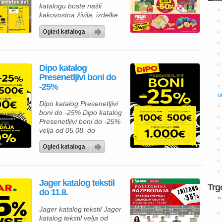
katalogu boste našli
številnih […]
kakovostna živila, izdelke
za gospodinjstvo in
številne priljubljene
blagovne znamke po
ugodnih cenah. Zdaj je
pravi čas, da napolnite
Dipo katalog
svojo shrambo, hladilnik in
Presenetljivi boni do
zamrzovalnik ter pri tem
-25%
tudi prihranite. Za pripravo
okusnega kosila lahko
o
Dipo katalog Presenetljivi
izberete Premium
boni do -25% Dipo katalog
Mercator čevapčiče v
Presenetljivi boni do -25%
pakiranju 500 […]
velja od 05.08. do
08.08.2026. Predstavljamo
vam privlačno ponudbo iz
kataloga Dipo, kjer lahko
izbirate med kakovostnim
pohištvom za spalnico in
Jager katalog tekstil
mladinsko sobo ter hkrati
Trg
do 11.8.
izkoristite odlične akcijske
»
ugodnosti. Ob nakupu nad
Jager katalog tekstil Jager
500 € vas lahko pričaka
katalog tekstil velja od
presenetljivi bon v