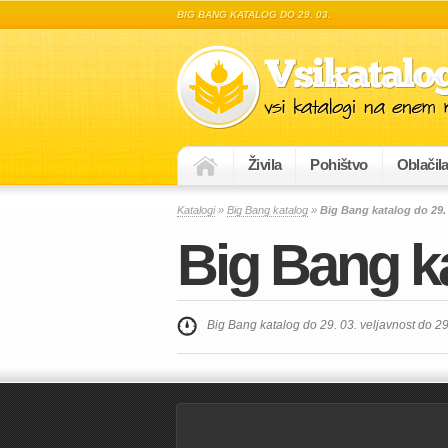
BIG BANG KATALOG DO 29. 03.
Živila
Pohištvo
Oblačil
Katalogi
»
Big Bang katalog
»
Big Bang katalog do 29. 
Big Bang ka
Big Bang katalog do 29. 03. veljavnost do 2