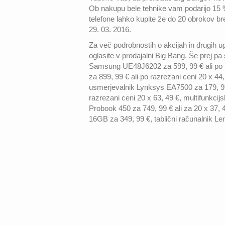
Ob nakupu bele tehnike vam podarijo 15 %
telefone lahko kupite že do 20 obrokov b
29. 03. 2016.
Za več podrobnostih o akcijah in drugih ug
oglasite v prodajalni Big Bang. Še prej p
Samsung UE48J6202 za 599, 99 € ali po 
za 899, 99 € ali po razrezani ceni 20 x 4
usmerjevalnik Lynksys EA7500 za 179, 9
razrezani ceni 20 x 63, 49 €, multifunkc
Probook 450 za 749, 99 € ali za 20 x 37,
16GB za 349, 99 €, tablični računalnik L