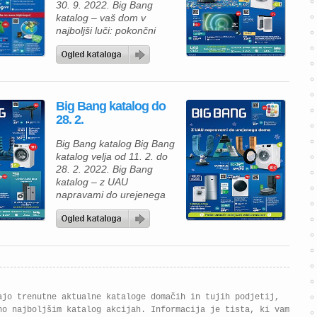
30. 9. 2022. Big Bang
katalog – vaš dom v
najboljši luči: pokončni
sesalnik Samsung
VS20A05843W/ GE
BESPOKE JET za 599 €,
pralni stroj Beko
WUE8633XST za 373, 99
Big Bang katalog do
€, televizor Philips
28. 2.
75PUS7906/12 za 899, 99
€, čistilec zraka Samsung
Big Bang katalog Big Bang
AX60R5080WD za 339, 99
katalog velja od 11. 2. do
[…]
28. 2. 2022. Big Bang
katalog – z UAU
napravami do urejenega
doma: pralni stroj Gorenje
WNEI84BPS za 399, 90 €,
sušilni stroj Samsung
DV90T8240SH/S7 za 899
€, robotski sesalnik
Roomba i3556+ za 499,
99 €. Big Bang katalog
velja od 11. 2. do […]
ajo trenutne aktualne kataloge domačih in tujih podjetij,
no najboljšim katalog akcijah. Informacija je tista, ki vam