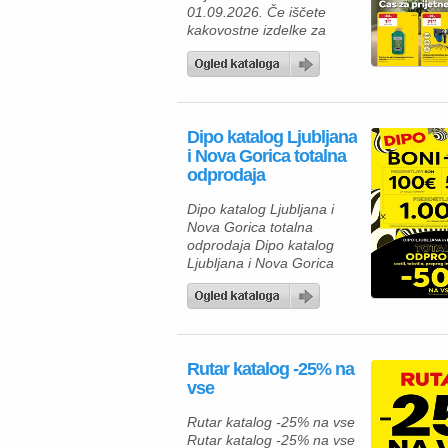
01.09.2026. Če iščete
hrenovke 200 […]
kakovostne izdelke za
dom, vrt in delavnico, vas
bo aktualna ponudba iz
Merkur kataloga zagotovo
navdušila. Izkoristite
odlične popuste na
Dipo katalog Ljubljana
izbrane izdelke in
i Nova Gorica totalna
poskrbite za udobnejše
odprodaja
bivanje, lažje delo ter
brezskrbno preživljanje
Dipo katalog Ljubljana i
prostega časa. V Merkur
Nova Gorica totalna
ponudbi vas čakajo
odprodaja Dipo katalog
gospodinjski aparati,
Ljubljana i Nova Gorica
klimatske […]
totalna odprodaja velja od
05.08. do 08.08.2026.
Rutar katalog -25% na
vse
Rutar katalog -25% na vse
Rutar katalog -25% na vse