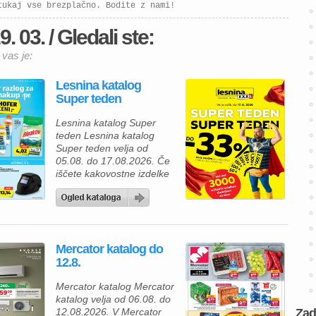
tukaj vse brezplačno. Bodite z nami!
 03. / Gledali ste:
 vas je:
Lesnina katalog
Super teden
Lesnina katalog Super
teden Lesnina katalog
Super teden velja od
05.08. do 17.08.2026. Če
iščete kakovostne izdelke
za prijetnejši in lepše
urejen dom, vas bo
aktualna ponudba iz
Lesnina kataloga zagotovo
navdušila. Izkoristite
Mercator katalog do
odlične akcijske cene in
12.8.
bogato izbiro izdelkov za
spalnico, kopalnico,
Mercator katalog Mercator
kuhinjo in jedilnico ter svoj
katalog velja od 06.08. do
dom opremite po
12.08.2026. V Mercator
Zad
ugodnejših cenah. Poleg