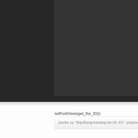
setPostViews(get_the_ID())
Javite za "Big Bang katalog do 29. 03." prijate