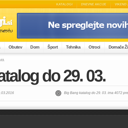
KATALOGI
DNEVNE AKCIJE
VIKEND 
a
Obutev
Dom
Šport
Tehnika
Otroci
Domače Ži
03.
talog do 29. 03.
9.03.2016
Big Bang katalog do 29. 03. ima 4072 pr