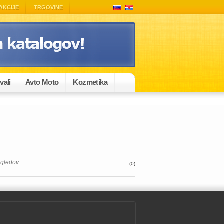
AKCIJE
TRGOVINE
vali
Avto Moto
Kozmetika
egledov
(0)