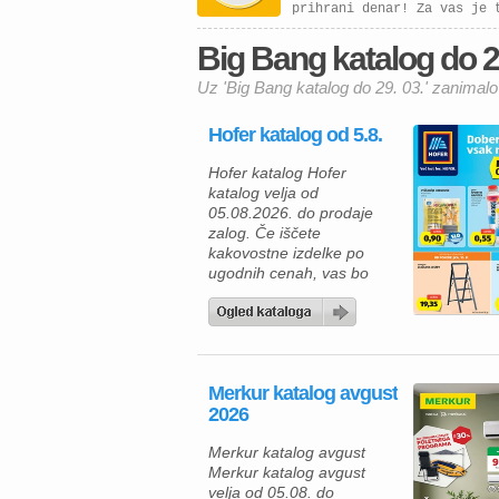
prihrani denar! Za vas je 
Big Bang katalog do 29.
Uz 'Big Bang katalog do 29. 03.' zanimalo
Hofer katalog od 5.8.
Hofer katalog Hofer
katalog velja od
05.08.2026. do prodaje
zalog. Če iščete
kakovostne izdelke po
ugodnih cenah, vas bo
aktualna ponudba HOFER
zagotovo navdušila. Med
izdelki za vsakodnevno
uporabo najdete številne
prehrambene izdelke,
Merkur katalog avgust
pijače, izdelke za dom in
2026
gospodinjstvo ter
uporabne pripomočke za
Merkur katalog avgust
različna opravila. Za hiter
Merkur katalog avgust
zajtrk ali malico lahko
velja od 05.08. do
izberete piščančje