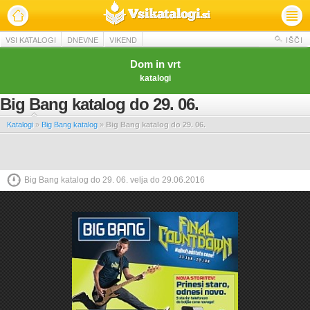
VSI KATALOGI
DNEVNE
VIKEND
IŠČI
Dom in vrt
katalogi
Big Bang katalog do 29. 06.
Katalogi
»
Big Bang katalog
»
Big Bang katalog do 29. 06.
Big Bang katalog do 29. 06. velja do 29.06.2016