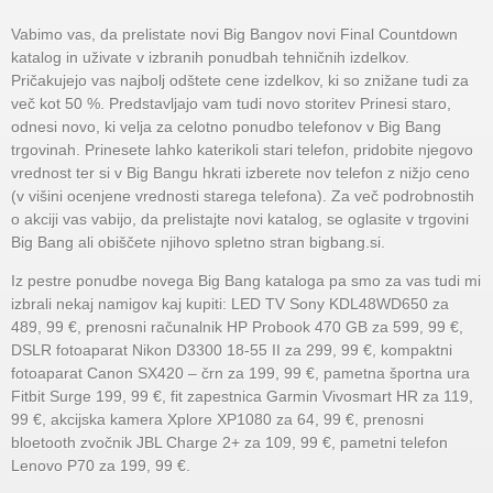
Vabimo vas, da prelistate novi Big Bangov novi Final Countdown
katalog in uživate v izbranih ponudbah tehničnih izdelkov.
Pričakujejo vas najbolj odštete cene izdelkov, ki so znižane tudi za
več kot 50 %. Predstavljajo vam tudi novo storitev Prinesi staro,
odnesi novo, ki velja za celotno ponudbo telefonov v Big Bang
trgovinah. Prinesete lahko katerikoli stari telefon, pridobite njegovo
vrednost ter si v Big Bangu hkrati izberete nov telefon z nižjo ceno
(v višini ocenjene vrednosti starega telefona). Za več podrobnostih
o akciji vas vabijo, da prelistajte novi katalog, se oglasite v trgovini
Big Bang ali obiščete njihovo spletno stran bigbang.si.
Iz pestre ponudbe novega Big Bang kataloga pa smo za vas tudi mi
izbrali nekaj namigov kaj kupiti: LED TV Sony KDL48WD650 za
489, 99 €, prenosni računalnik HP Probook 470 GB za 599, 99 €,
DSLR fotoaparat Nikon D3300 18-55 II za 299, 99 €, kompaktni
fotoaparat Canon SX420 – črn za 199, 99 €, pametna športna ura
Fitbit Surge 199, 99 €, fit zapestnica Garmin Vivosmart HR za 119,
99 €, akcijska kamera Xplore XP1080 za 64, 99 €, prenosni
bloetooth zvočnik JBL Charge 2+ za 109, 99 €, pametni telefon
Lenovo P70 za 199, 99 €.