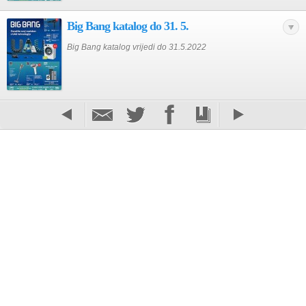
Big Bang katalog do 31. 5.
Big Bang katalog vrijedi do 31.5.2022