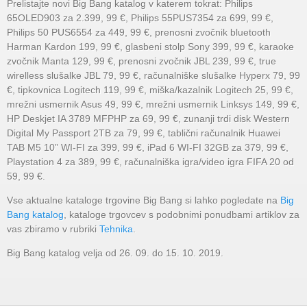
Prelistajte novi Big Bang katalog v katerem tokrat: Philips
65OLED903 za 2.399, 99 €, Philips 55PUS7354 za 699, 99 €,
Philips 50 PUS6554 za 449, 99 €, prenosni zvočnik bluetooth
Harman Kardon 199, 99 €, glasbeni stolp Sony 399, 99 €, karaoke
zvočnik Manta 129, 99 €, prenosni zvočnik JBL 239, 99 €, true
wirelless slušalke JBL 79, 99 €, računalniške slušalke Hyperx 79, 99
€, tipkovnica Logitech 119, 99 €, miška/kazalnik Logitech 25, 99 €,
mrežni usmernik Asus 49, 99 €, mrežni usmernik Linksys 149, 99 €,
HP Deskjet IA 3789 MFPHP za 69, 99 €, zunanji trdi disk Western
Digital My Passport 2TB za 79, 99 €, tablični računalnik Huawei
TAB M5 10” WI-FI za 399, 99 €, iPad 6 WI-FI 32GB za 379, 99 €,
Playstation 4 za 389, 99 €, računalniška igra/video igra FIFA 20 od
59, 99 €.
Vse aktualne kataloge trgovine Big Bang si lahko pogledate na
Big
Bang katalog
, kataloge trgovcev s podobnimi ponudbami artiklov za
vas zbiramo v rubriki
Tehnika
.
Big Bang katalog velja od 26. 09. do 15. 10. 2019.