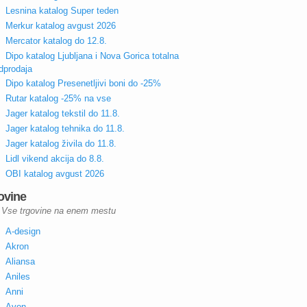
Lesnina katalog Super teden
Merkur katalog avgust 2026
Mercator katalog do 12.8.
Dipo katalog Ljubljana i Nova Gorica totalna
dprodaja
Dipo katalog Presenetljivi boni do -25%
Rutar katalog -25% na vse
Jager katalog tekstil do 11.8.
Jager katalog tehnika do 11.8.
Jager katalog živila do 11.8.
Lidl vikend akcija do 8.8.
OBI katalog avgust 2026
ovine
Vse trgovine na enem mestu
A-design
Akron
Aliansa
Aniles
Anni
Avon