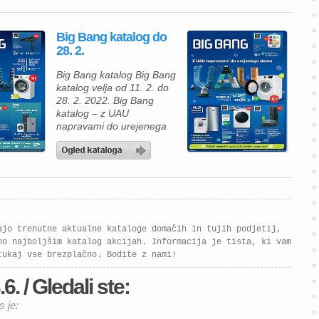
pralni stroj Beko
WUE8633XST za 373, 99
Big Bang katalog do
€, televizor Philips
28. 2.
75PUS7906/12 za 899, 99
€, čistilec zraka Samsung
Big Bang katalog Big Bang
AX60R5080WD za 339, 99
katalog velja od 11. 2. do
[…]
28. 2. 2022. Big Bang
katalog – z UAU
napravami do urejenega
doma: pralni stroj Gorenje
WNEI84BPS za 399, 90 €,
sušilni stroj Samsung
DV90T8240SH/S7 za 899
€, robotski sesalnik
Roomba i3556+ za 499,
99 €. Big Bang katalog
velja od 11. 2. do […]
ajo trenutne aktualne kataloge domačih in tujih podjetij,
no najboljšim katalog akcijah. Informacija je tista, ki vam
tukaj vse brezplačno. Bodite z nami!
. / Gledali ste:
s je: