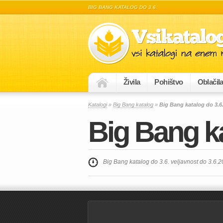
BIG BANG KATALOG DO 3.6.
Živila
Pohištvo
Oblačil
Katalogi
»
Big Bang katalog
»
Big Bang katalog do 3.6
Big Bang ka
Big Bang katalog do 3.6. veljavnost do 3.6.