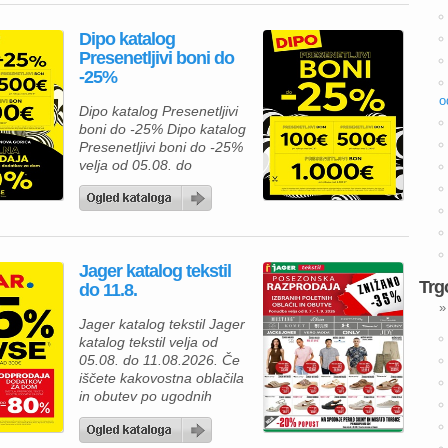
ugodnih cenah. Zdaj je
pravi čas, da napolnite
Dipo katalog
svojo shrambo, hladilnik in
Presenetljivi boni do
zamrzovalnik ter pri tem
-25%
tudi prihranite. Za pripravo
okusnega kosila lahko
o
Dipo katalog Presenetljivi
izberete Premium
boni do -25% Dipo katalog
Mercator čevapčiče v
Presenetljivi boni do -25%
pakiranju 500 […]
velja od 05.08. do
08.08.2026. Predstavljamo
vam privlačno ponudbo iz
kataloga Dipo, kjer lahko
izbirate med kakovostnim
pohištvom za spalnico in
Jager katalog tekstil
mladinsko sobo ter hkrati
Trg
do 11.8.
izkoristite odlične akcijske
»
ugodnosti. Ob nakupu nad
Jager katalog tekstil Jager
500 € vas lahko pričaka
katalog tekstil velja od
presenetljivi bon v
05.08. do 11.08.2026. Če
vrednosti do 100 […]
iščete kakovostna oblačila
in obutev po ugodnih
cenah, vas v Jager
katalogu tekstila čaka