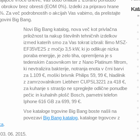
0 obrokov brez obresti (EOM 0%). Izdelki za pripravo hrane
Kat
 %. Za več podrobnostih o akcijah Vas vabimo, da prelistajte
»
rgovini Big Bang.
Novi Big Bang katalog, nova več kot privlačna
priložnost ta nakup številnih tehničnih izdelkov
izmed katerih smo za Vas tokrat izbrali: llimo MSZ-
EF35VE2S z močjo 3,5 kW, ki jo odlikuje nizka
poraba energije, je zelo tiha, opremljena je s
tedenskim časovnikom ter z Nano Platinum filtrom,
ki nevtralizira bakterije, notranja enota v črni barvi
za 1.109 €, moški brivnik Philips 59, 99 €, hladilnik
z zamrzovalnikom Liebherr CUPSL3221 za 418 €,
za kuhanje s strastjo ne spreglejte odlične ponudbe
pečic in kuhalnih plošč Bosch, pametni telefon
Iphone 616 GB za 699, 99 €.
Vse kataloge trgovine Big Bang boste našli na
povezavi
Big Bang katalog
, kataloge trgovcev z
ka
.
 03. 06. 2015.