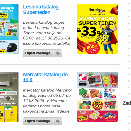
Lesnina katalog
Super teden
Lesnina katalog Super
teden Lesnina katalog
Super teden velja od
05.08. do 17.08.2026. Če
iščete kakovostne izdelke
za prijetnejši in lepše
urejen dom, vas bo
aktualna ponudba iz
Lesnina kataloga zagotovo
navdušila. Izkoristite
Mercator katalog do
odlične akcijske cene in
12.8.
bogato izbiro izdelkov za
spalnico, kopalnico,
Mercator katalog Mercator
kuhinjo in jedilnico ter svoj
katalog velja od 06.08. do
dom opremite po
12.08.2026. V Mercator
ugodnejših cenah. Poleg
Zad
katalogu boste našli
številnih […]
kakovostna živila, izdelke
za gospodinjstvo in
številne priljubljene
blagovne znamke po