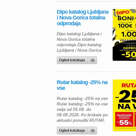
navdušila. Izkoristite
odlične popuste na
Dipo katalog Ljubljana
izbrane izdelke in
i Nova Gorica totalna
poskrbite za udobnejše
odprodaja
bivanje, lažje delo ter
brezskrbno preživljanje
Dipo katalog Ljubljana i
prostega časa. V Merkur
Nova Gorica totalna
ponudbi vas čakajo
odprodaja Dipo katalog
gospodinjski aparati,
Ljubljana i Nova Gorica
klimatske […]
totalna odprodaja velja od
05.08. do 08.08.2026.
Rutar katalog -25% na
vse
Rutar katalog -25% na vse
Rutar katalog -25% na vse
velja od 05.08. do
08.08.2026. Ko brskate po
aktualni ponudbi RUTAR,
vas čakajo številne
kakovostne rešitve za