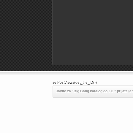
setPostViews(get_the_ID())
Javite za "Big Bang katalog do 3.6." prijatelje