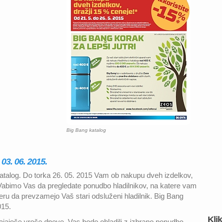
Big Bang katalog
03. 06. 2015.
katalog. Do torka 26. 05. 2015 Vam ob nakupu dveh izdelkov,
 Vabimo Vas da pregledate ponudbo hladilnikov, na katere vam
eru da prevzamejo Vaš stari odsluženi hladilnik. Big Bang
015.
Kli
ihajajoče vroče dneve, Vas bodo ohladili z izbrano ponudbo