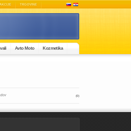
AKCIJE
TRGOVINE
vali
Avto Moto
Kozmetika
edov
(0)