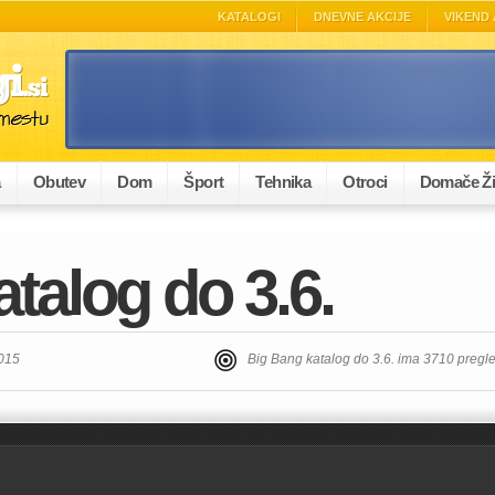
KATALOGI
DNEVNE AKCIJE
VIKEND 
a
Obutev
Dom
Šport
Tehnika
Otroci
Domače Ži
.
talog do 3.6.
2015
Big Bang katalog do 3.6. ima 3710 pregl