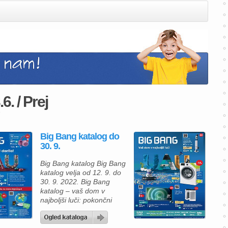
. / Prej
Big Bang katalog do
30. 9.
Big Bang katalog Big Bang
katalog velja od 12. 9. do
30. 9. 2022. Big Bang
katalog – vaš dom v
najboljši luči: pokončni
sesalnik Samsung
VS20A05843W/ GE
BESPOKE JET za 599 €,