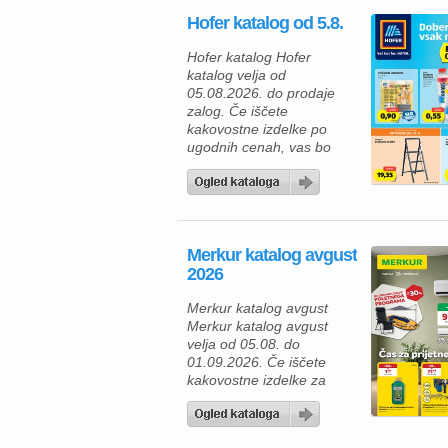
Hofer katalog od 5.8.
Hofer katalog Hofer
katalog velja od
05.08.2026. do prodaje
zalog. Če iščete
kakovostne izdelke po
ugodnih cenah, vas bo
aktualna ponudba HOFER
zagotovo navdušila. Med
izdelki za vsakodnevno
uporabo najdete številne
prehrambene izdelke,
Merkur katalog avgust
pijače, izdelke za dom in
2026
gospodinjstvo ter
uporabne pripomočke za
Merkur katalog avgust
različna opravila. Za hiter
Merkur katalog avgust
zajtrk ali malico lahko
velja od 05.08. do
izberete piščančje
01.09.2026. Če iščete
hrenovke 200 […]
kakovostne izdelke za
dom, vrt in delavnico, vas
bo aktualna ponudba iz
Merkur kataloga zagotovo