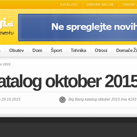
KATALOGI
DNEVNE AKCIJE
VIKEND 
a
Obutev
Dom
Šport
Tehnika
Otroci
Domače Ži
er 2015
atalog oktober 201
o 29.10.2015
Big Bang katalog oktober 2015 ima 4193