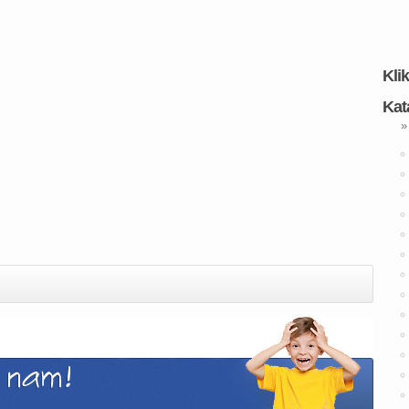
Kli
Kat
»