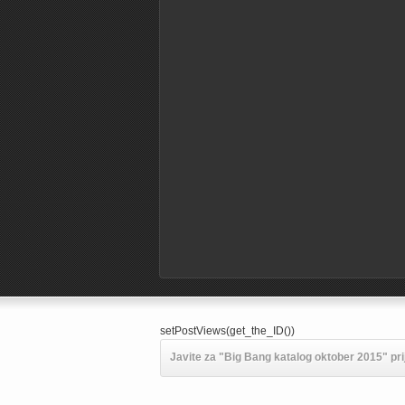
setPostViews(get_the_ID())
Javite za "Big Bang katalog oktober 2015" pri