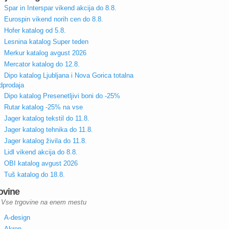
Spar in Interspar vikend akcija do 8.8.
Eurospin vikend norih cen do 8.8.
Hofer katalog od 5.8.
Lesnina katalog Super teden
Merkur katalog avgust 2026
Mercator katalog do 12.8.
Dipo katalog Ljubljana i Nova Gorica totalna
dprodaja
Dipo katalog Presenetljivi boni do -25%
Rutar katalog -25% na vse
Jager katalog tekstil do 11.8.
Jager katalog tehnika do 11.8.
Jager katalog živila do 11.8.
Lidl vikend akcija do 8.8.
OBI katalog avgust 2026
Tuš katalog do 18.8.
ovine
Vse trgovine na enem mestu
A-design
Akron