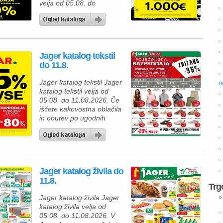
velja od 05.08. do
08.08.2026. Predstavljamo
vam privlačno ponudbo iz
kataloga Dipo, kjer lahko
izbirate med kakovostnim
pohištvom za spalnico in
Jager katalog tekstil
mladinsko sobo ter hkrati
do 11.8.
izkoristite odlične akcijske
ugodnosti. Ob nakupu nad
Jager katalog tekstil Jager
o
500 € vas lahko pričaka
katalog tekstil velja od
presenetljivi bon v
05.08. do 11.08.2026. Če
vrednosti do 100 […]
iščete kakovostna oblačila
in obutev po ugodnih
cenah, vas v Jager
katalogu tekstila čaka
odlična posezonska
razprodaja. Izbrane
poletne izdelke lahko
Jager katalog živila do
kupite kar 35 % ugodneje,
11.8.
zato je zdaj pravi čas, da
Trg
osvežite svojo garderobo
»
Jager katalog živila Jager
in se pripravite na
katalog živila velja od
prihajajočo sezono. Za
05.08. do 11.08.2026. V
vsakodnevno […]