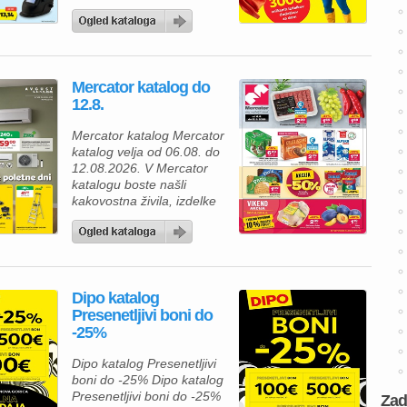
za prijetnejši in lepše
urejen dom, vas bo
aktualna ponudba iz
Lesnina kataloga zagotovo
navdušila. Izkoristite
Mercator katalog do
odlične akcijske cene in
12.8.
bogato izbiro izdelkov za
spalnico, kopalnico,
Mercator katalog Mercator
kuhinjo in jedilnico ter svoj
katalog velja od 06.08. do
dom opremite po
12.08.2026. V Mercator
ugodnejših cenah. Poleg
katalogu boste našli
številnih […]
kakovostna živila, izdelke
za gospodinjstvo in
številne priljubljene
blagovne znamke po
ugodnih cenah. Zdaj je
pravi čas, da napolnite
Dipo katalog
svojo shrambo, hladilnik in
Presenetljivi boni do
zamrzovalnik ter pri tem
-25%
tudi prihranite. Za pripravo
okusnega kosila lahko
Dipo katalog Presenetljivi
izberete Premium
boni do -25% Dipo katalog
Mercator čevapčiče v
Presenetljivi boni do -25%
pakiranju 500 […]
Zad