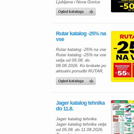
Ljubljana i Nova Gorica
klimatske […]
totalna odprodaja velja od
05.08. do 08.08.2026.
Rutar katalog -25% na
vse
Rutar katalog -25% na vse
Rutar katalog -25% na vse
velja od 05.08. do
08.08.2026. Ko brskate po
aktualni ponudbi RUTAR,
vas čakajo številne
kakovostne rešitve za
opremo doma, ki
združujejo sodoben dizajn,
funkcionalnost in privlačne
Jager katalog tehnika
akcijske ugodnosti. Če
do 11.8.
načrtujete prenovo
kuhinje, jedilnice ali
Jager katalog tehnika
dnevne sobe, je zdaj
Jager katalog tehnika velja
odlična priložnost, da
od 05.08. do 11.08.2026.
izberete pohištvo, ki bo