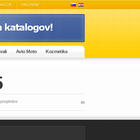
AKCIJE
TRGOVINE
vali
Avto Moto
Kozmetika
5
 pregledov
(0)