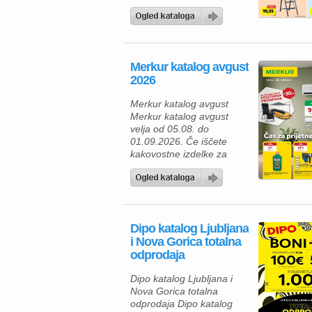
aktualna ponudba HOFER
zagotovo navdušila. Med
izdelki za vsakodnevno
uporabo najdete številne
prehrambene izdelke,
Merkur katalog avgust
pijače, izdelke za dom in
2026
gospodinjstvo ter
uporabne pripomočke za
Merkur katalog avgust
različna opravila. Za hiter
Merkur katalog avgust
zajtrk ali malico lahko
velja od 05.08. do
izberete piščančje
01.09.2026. Če iščete
hrenovke 200 […]
kakovostne izdelke za
dom, vrt in delavnico, vas
bo aktualna ponudba iz
Merkur kataloga zagotovo
navdušila. Izkoristite
odlične popuste na
Dipo katalog Ljubljana
izbrane izdelke in
i Nova Gorica totalna
poskrbite za udobnejše
odprodaja
bivanje, lažje delo ter
brezskrbno preživljanje
Dipo katalog Ljubljana i
prostega časa. V Merkur
Nova Gorica totalna
ponudbi vas čakajo
odprodaja Dipo katalog
gospodinjski aparati,