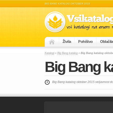
BIG BANG KATALOG OKTOBER 2015
Živila
Pohištvo
Oblačil
Katalogi
»
Big Bang katalog
»
Big Bang katalog oktob
Big Bang k
Big Bang katalog oktober 2015 veljavnost d