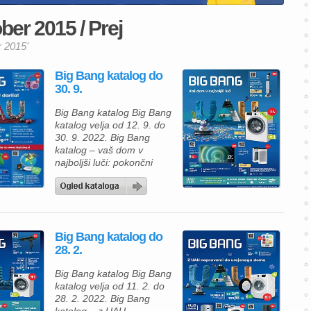
ber 2015 / Prej
r 2015'
Big Bang katalog do
30. 9.
Big Bang katalog Big Bang
katalog velja od 12. 9. do
30. 9. 2022. Big Bang
katalog – vaš dom v
najboljši luči: pokončni
sesalnik Samsung
VS20A05843W/ GE
BESPOKE JET za 599 €,
pralni stroj Beko
WUE8633XST za 373, 99
Big Bang katalog do
€, televizor Philips
28. 2.
75PUS7906/12 za 899, 99
€, čistilec zraka Samsung
Big Bang katalog Big Bang
AX60R5080WD za 339, 99
katalog velja od 11. 2. do
[…]
28. 2. 2022. Big Bang