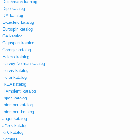
Deichmann katalog
Dipo katalog
DM katalog
E-Leclerc katalog
Eurospin katalog
GA katalog
Gigasport katalog
Gorenje katalog
Halens katalog
Harvey Norman katalog
Hervis katalog
Hofer katalog
IKEA katalog
Il Ambienti katalog
Inpos katalog
Interspar katalog
Intersport katalog
Jager katalog
JYSK katalog
KiK katalog
Kompas