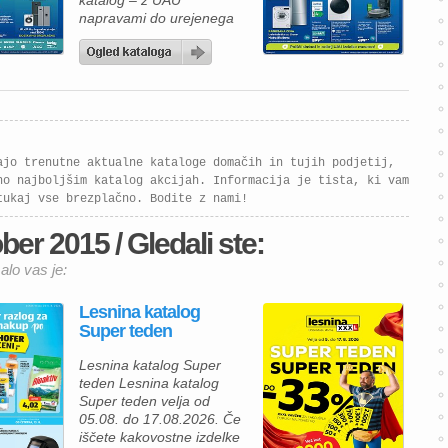
katalog – z UAU
napravami do urejenega
doma: pralni stroj Gorenje
WNEI84BPS za 399, 90 €,
sušilni stroj Samsung
DV90T8240SH/S7 za 899
€, robotski sesalnik
Roomba i3556+ za 499,
99 €. Big Bang katalog
velja od 11. 2. do […]
ajo trenutne aktualne kataloge domačih in tujih podjetij,
no najboljšim katalog akcijah. Informacija je tista, ki vam
tukaj vse brezplačno. Bodite z nami!
er 2015 / Gledali ste:
alo vas je:
Lesnina katalog
Super teden
Lesnina katalog Super
teden Lesnina katalog
Super teden velja od
05.08. do 17.08.2026. Če
iščete kakovostne izdelke