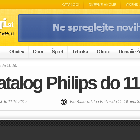
KATALOGI
DNEVNE AKCIJE
VIKEND 
a
Obutev
Dom
Šport
Tehnika
Otroci
Domače Ži
 do 11. 10.
talog Philips do 11.
st do 11.10.2017
Big Bang katalog Philips do 11. 10. ima 