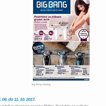
Big Bang katalog
 09. do 11. 10. 2017.
 izdelkov blagovne znamke Philips. Poskrbite za svilnato