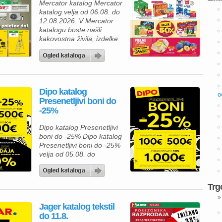
Mercator katalog Mercator
kuhinjo in jedilnico ter svoj
katalog velja od 06.08. do
dom opremite po
12.08.2026. V Mercator
ugodnejših cenah. Poleg
katalogu boste našli
številnih […]
kakovostna živila, izdelke
za gospodinjstvo in
številne priljubljene
blagovne znamke po
ugodnih cenah. Zdaj je
pravi čas, da napolnite
Dipo katalog
svojo shrambo, hladilnik in
o
Presenetljivi boni do
zamrzovalnik ter pri tem
-25%
tudi prihranite. Za pripravo
okusnega kosila lahko
Dipo katalog Presenetljivi
izberete Premium
boni do -25% Dipo katalog
Mercator čevapčiče v
Presenetljivi boni do -25%
pakiranju 500 […]
velja od 05.08. do
08.08.2026. Predstavljamo
vam privlačno ponudbo iz
kataloga Dipo, kjer lahko
Trg
izbirate med kakovostnim
»
pohištvom za spalnico in
Jager katalog tekstil
mladinsko sobo ter hkrati
do 11.8.
izkoristite odlične akcijske