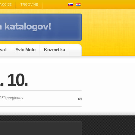
AKCIJE
TRGOVINE
vali
Avto Moto
Kozmetika
 10.
3353 pregledov
(0)