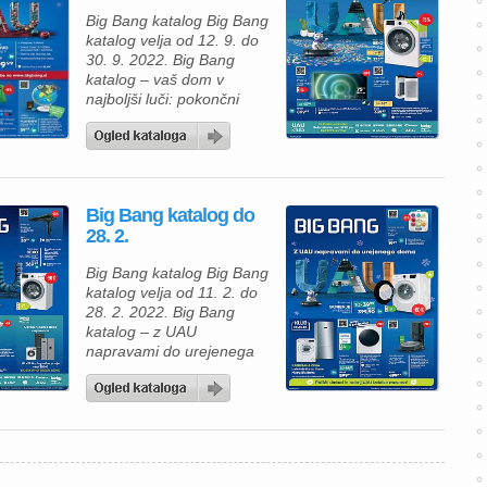
Big Bang katalog Big Bang
katalog velja od 12. 9. do
30. 9. 2022. Big Bang
katalog – vaš dom v
najboljši luči: pokončni
sesalnik Samsung
VS20A05843W/ GE
BESPOKE JET za 599 €,
pralni stroj Beko
WUE8633XST za 373, 99
Big Bang katalog do
€, televizor Philips
28. 2.
75PUS7906/12 za 899, 99
€, čistilec zraka Samsung
Big Bang katalog Big Bang
AX60R5080WD za 339, 99
katalog velja od 11. 2. do
[…]
28. 2. 2022. Big Bang
katalog – z UAU
napravami do urejenega
doma: pralni stroj Gorenje
WNEI84BPS za 399, 90 €,
sušilni stroj Samsung
DV90T8240SH/S7 za 899
€, robotski sesalnik
Roomba i3556+ za 499,