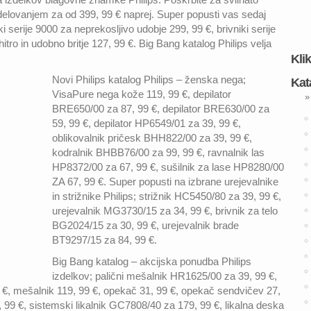
delovanjem za od 399, 99 € naprej. Super popusti vas sedaj
i serije 9000 za neprekosljivo udobje 299, 99 €, brivniki serije
hitro in udobno britje 127, 99 €. Big Bang katalog Philips velja
Kli
Novi Philips katalog Philips – ženska nega;
Kat
VisaPure nega kože 119, 99 €, depilator
»
BRE650/00 za 87, 99 €, depilator BRE630/00 za
59, 99 €, depilator HP6549/01 za 39, 99 €,
oblikovalnik pričesk BHH822/00 za 39, 99 €,
kodralnik BHBB76/00 za 99, 99 €, ravnalnik las
HP8372/00 za 67, 99 €, sušilnik za lase HP8280/00
ZA 67, 99 €. Super popusti na izbrane urejevalnike
in strižnike Philips; strižnik HC5450/80 za 39, 99 €,
urejevalnik MG3730/15 za 34, 99 €, brivnik za telo
BG2024/15 za 30, 99 €, urejevalnik brade
BT9297/15 za 84, 99 €.
Big Bang katalog – akcijska ponudba Philips
izdelkov; palični mešalnik HR1625/00 za 39, 99 €,
99 €, mešalnik 119, 99 €, opekač 31, 99 €, opekač sendvičev 27,
 99 €, sistemski likalnik GC7808/40 za 179, 99 €, likalna deska