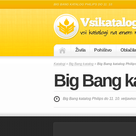
BIG BANG KATALOG PHILIPS DO 11. 10.
Živila
Pohištvo
Oblačil
Katalogi
»
Big Bang katalog
»
Big Bang katalog Philips
Big Bang ka
Big Bang katalog Philips do 11. 10. veljavno