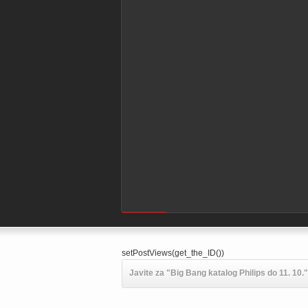
Powered by
setPostViews(get_the_ID())
Javite za "Big Bang katalog Philips do 11. 10."