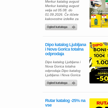
Merkur katalog avgust
različna opravila. Za hiter
Merkur katalog avgust
zajtrk ali malico lahko
velja od 05.08. do
izberete piščančje
01.09.2026. Če iščete
hrenovke 200 […]
kakovostne izdelke za
dom, vrt in delavnico, vas
bo aktualna ponudba iz
Merkur kataloga zagotovo
navdušila. Izkoristite
odlične popuste na
Dipo katalog Ljubljana
izbrane izdelke in
i Nova Gorica totalna
poskrbite za udobnejše
odprodaja
bivanje, lažje delo ter
brezskrbno preživljanje
Dipo katalog Ljubljana i
prostega časa. V Merkur
Nova Gorica totalna
ponudbi vas čakajo
odprodaja Dipo katalog
gospodinjski aparati,
Ljubljana i Nova Gorica
klimatske […]
totalna odprodaja velja od
05.08. do 08.08.2026.
Rutar katalog -25% na
vse