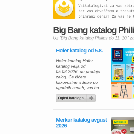
Vsikatalogi.si za vas zbir
ter vas obveščamo o trenut
prihrani denar! Za vas je 
Big Bang katalog Philip
Uz 'Big Bang katalog Philips do 11. 10.' z
Hofer katalog od 5.8.
Hofer katalog Hofer
katalog velja od
05.08.2026. do prodaje
zalog. Če iščete
kakovostne izdelke po
ugodnih cenah, vas bo
aktualna ponudba HOFER
zagotovo navdušila. Med
izdelki za vsakodnevno
uporabo najdete številne
prehrambene izdelke,
Merkur katalog avgust
pijače, izdelke za dom in
2026
gospodinjstvo ter
uporabne pripomočke za