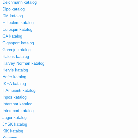
Deichmann katalog
Dipo katalog
DM katalog
E-Leclerc katalog
Eurospin katalog
GA katalog
Gigasport katalog
Gorenje katalog
Halens katalog
Harvey Norman katalog
Hervis katalog
Hofer katalog
IKEA katalog
Il Ambienti katalog
Inpos katalog
Interspar katalog
Intersport katalog
Jager katalog
JYSK katalog
KiK katalog
Kompas