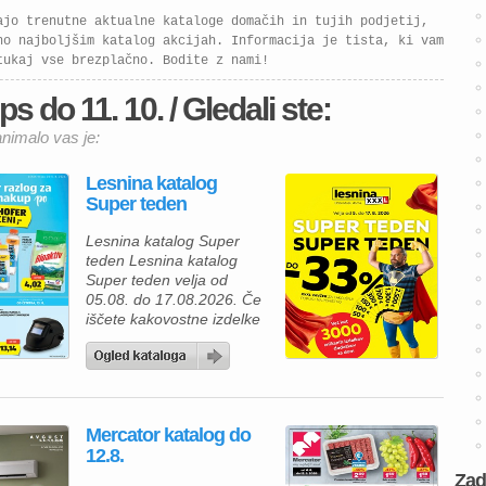
99 €. Big Bang katalog
velja od 11. 2. do […]
ajo trenutne aktualne kataloge domačih in tujih podjetij,
no najboljšim katalog akcijah. Informacija je tista, ki vam
tukaj vse brezplačno. Bodite z nami!
s do 11. 10. / Gledali ste:
animalo vas je:
Lesnina katalog
Super teden
Lesnina katalog Super
teden Lesnina katalog
Super teden velja od
05.08. do 17.08.2026. Če
iščete kakovostne izdelke
za prijetnejši in lepše
urejen dom, vas bo
aktualna ponudba iz
Lesnina kataloga zagotovo
navdušila. Izkoristite
Mercator katalog do
odlične akcijske cene in
12.8.
bogato izbiro izdelkov za
spalnico, kopalnico,
Zad