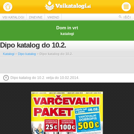
VSI KATALOGI
DNEVNE
VIKEND
IŠČI
Dom in vrt
katalogi
Dipo katalog do 10.2.
Katalogi
»
Dipo katalog
»
Dipo katalog do 10.2.
Dipo katalog do 10.2. velja do 10.02.2014.