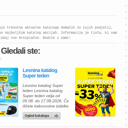
ajo trenutne aktualne kataloge domačih in tujih podjetij,
no najboljšim katalog akcijah. Informacija je tista, ki vam
tukaj vse brezplačno. Bodite z nami!
 Gledali ste:
:
Lesnina katalog
Super teden
Lesnina katalog Super
teden Lesnina katalog
Super teden velja od
05.08. do 17.08.2026. Če
iščete kakovostne izdelke
za prijetnejši in lepše
urejen dom, vas bo
aktualna ponudba iz
Lesnina kataloga zagotovo