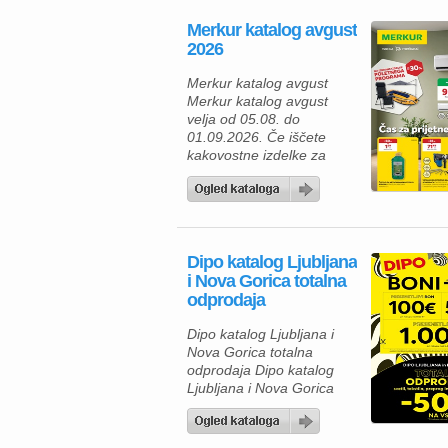
prehrambene izdelke,
Merkur katalog avgust
pijače, izdelke za dom in
2026
gospodinjstvo ter
uporabne pripomočke za
Merkur katalog avgust
različna opravila. Za hiter
Merkur katalog avgust
zajtrk ali malico lahko
velja od 05.08. do
izberete piščančje
01.09.2026. Če iščete
hrenovke 200 […]
kakovostne izdelke za
dom, vrt in delavnico, vas
bo aktualna ponudba iz
Merkur kataloga zagotovo
navdušila. Izkoristite
odlične popuste na
Dipo katalog Ljubljana
izbrane izdelke in
i Nova Gorica totalna
poskrbite za udobnejše
odprodaja
bivanje, lažje delo ter
brezskrbno preživljanje
Dipo katalog Ljubljana i
prostega časa. V Merkur
Nova Gorica totalna
ponudbi vas čakajo
odprodaja Dipo katalog
gospodinjski aparati,
Ljubljana i Nova Gorica
klimatske […]
totalna odprodaja velja od
05.08. do 08.08.2026.