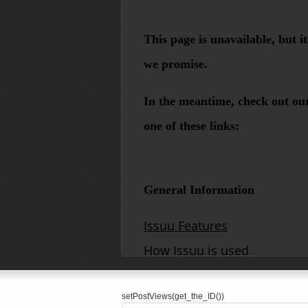
setPostViews(get_the_ID())