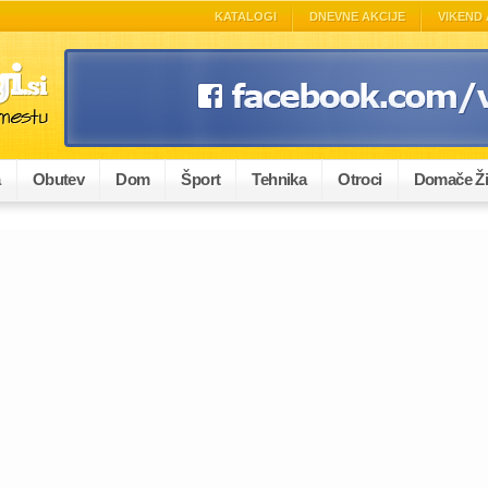
KATALOGI
DNEVNE AKCIJE
VIKEND 
a
Obutev
Dom
Šport
Tehnika
Otroci
Domače Ži