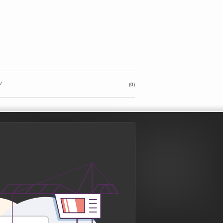
v
(0)