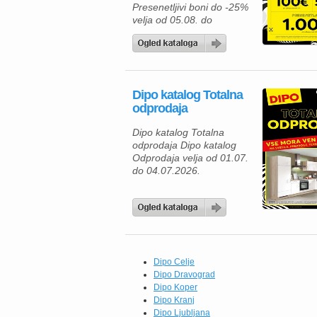
Presenetljivi boni do -25%
velja od 05.08. do
08.08.2026. Predstavljamo
vam privlačno ponudbo iz
kataloga Dipo, kjer lahko
izbirate med kakovostnim
pohištvom za spalnico in
Dipo katalog Totalna
mladinsko sobo ter hkrati
odprodaja
izkoristite odlične akcijske
ugodnosti. Ob nakupu nad
Dipo katalog Totalna
500 € vas lahko pričaka
odprodaja Dipo katalog
presenetljivi bon v
Odprodaja velja od 01.07.
vrednosti do 100 […]
do 04.07.2026.
Dipo Celje
Dipo Dravograd
Dipo Koper
Dipo Kranj
Dipo Ljubljana