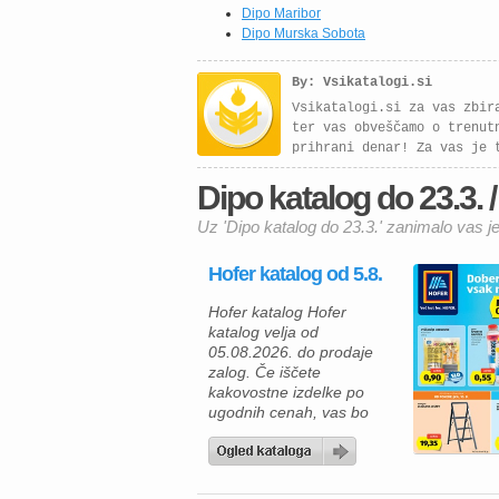
Dipo Maribor
Dipo Murska Sobota
By: Vsikatalogi.si
Vsikatalogi.si za vas zbir
ter vas obveščamo o trenut
prihrani denar! Za vas je 
Dipo katalog do 23.3. /
Uz 'Dipo katalog do 23.3.' zanimalo vas je
Hofer katalog od 5.8.
Hofer katalog Hofer
katalog velja od
05.08.2026. do prodaje
zalog. Če iščete
kakovostne izdelke po
ugodnih cenah, vas bo
aktualna ponudba HOFER
zagotovo navdušila. Med
izdelki za vsakodnevno
uporabo najdete številne