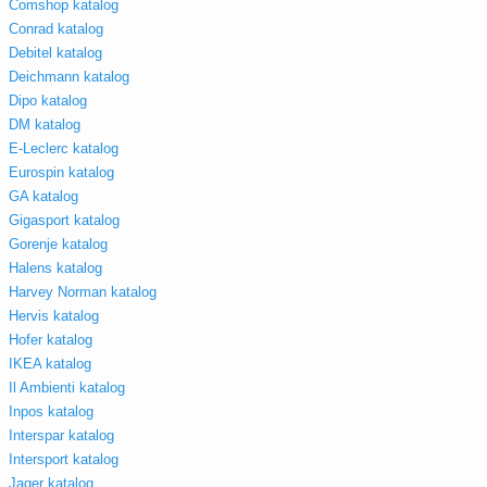
Comshop katalog
Conrad katalog
Debitel katalog
Deichmann katalog
Dipo katalog
DM katalog
E-Leclerc katalog
Eurospin katalog
GA katalog
Gigasport katalog
Gorenje katalog
Halens katalog
Harvey Norman katalog
Hervis katalog
Hofer katalog
IKEA katalog
Il Ambienti katalog
Inpos katalog
Interspar katalog
Intersport katalog
Jager katalog