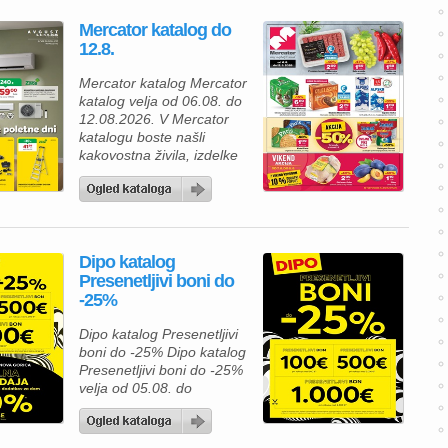
navdušila. Izkoristite
Mercator katalog do
odlične akcijske cene in
12.8.
bogato izbiro izdelkov za
spalnico, kopalnico,
Mercator katalog Mercator
kuhinjo in jedilnico ter svoj
katalog velja od 06.08. do
dom opremite po
12.08.2026. V Mercator
ugodnejših cenah. Poleg
katalogu boste našli
številnih […]
kakovostna živila, izdelke
za gospodinjstvo in
številne priljubljene
blagovne znamke po
ugodnih cenah. Zdaj je
pravi čas, da napolnite
Dipo katalog
svojo shrambo, hladilnik in
Presenetljivi boni do
zamrzovalnik ter pri tem
-25%
tudi prihranite. Za pripravo
okusnega kosila lahko
Dipo katalog Presenetljivi
izberete Premium
boni do -25% Dipo katalog
Mercator čevapčiče v
Presenetljivi boni do -25%
pakiranju 500 […]
velja od 05.08. do
08.08.2026. Predstavljamo
vam privlačno ponudbo iz
kataloga Dipo, kjer lahko