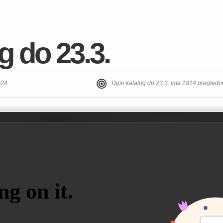
g do 23.3.
024.
Dipo katalog do 23.3. ima 1814 pregledo