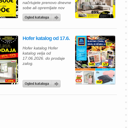
načrtujete prenovo dnevne
sobe ali opremljate nov
dom, vas bo ponudba
Dipo kataloga zagotovo
navdušila. V Dipo katalogu
boste našli sodobne
sedežne garniture,
Hofer katalog od 17.6.
udobne zofe in praktično
dnevno pohištvo, ki
Hofer katalog Hofer
združujejo privlačen
katalog velja od
dizajn, funkcionalnost in
17.06.2026. do prodaje
udobje. Številni modeli
zalog.
vključujejo posteljno
funkcijo in predal […]