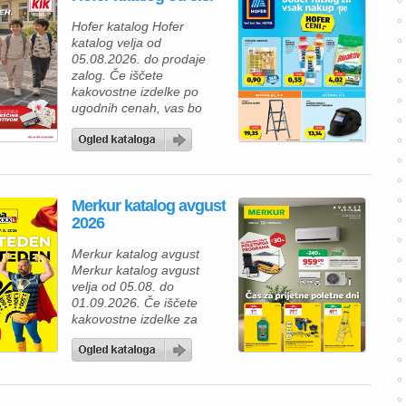
Hofer katalog Hofer
katalog velja od
05.08.2026. do prodaje
zalog. Če iščete
kakovostne izdelke po
ugodnih cenah, vas bo
aktualna ponudba HOFER
zagotovo navdušila. Med
izdelki za vsakodnevno
uporabo najdete številne
prehrambene izdelke,
Merkur katalog avgust
pijače, izdelke za dom in
2026
gospodinjstvo ter
uporabne pripomočke za
Merkur katalog avgust
različna opravila. Za hiter
Merkur katalog avgust
zajtrk ali malico lahko
velja od 05.08. do
izberete piščančje
01.09.2026. Če iščete
hrenovke 200 […]
kakovostne izdelke za
dom, vrt in delavnico, vas
bo aktualna ponudba iz
Merkur kataloga zagotovo
navdušila. Izkoristite
odlične popuste na