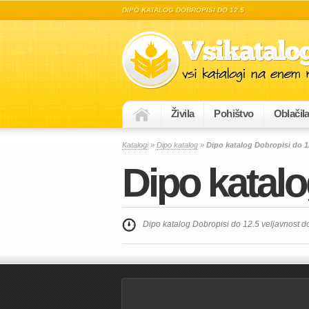
DIPO KATALOG DOBROPISI DO 12.5
Živila
Pohištvo
Oblačil
Katalogi
»
Dipo katalog
»
Dipo katalog Dobropisi do 1
Dipo katalo
Dipo katalog Dobropisi do 12.5 veljavnost d