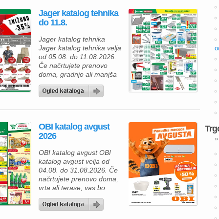
funkcionalnost in privlačne
Jager katalog tehnika
akcijske ugodnosti. Če
do 11.8.
načrtujete prenovo
kuhinje, jedilnice ali
Jager katalog tehnika
dnevne sobe, je zdaj
Jager katalog tehnika velja
o
odlična priložnost, da
od 05.08. do 11.08.2026.
izberete pohištvo, ki bo
Če načrtujete prenovo
[…]
doma, gradnjo ali manjša
obnovitvena dela, vas v
katalogu Jager Tehnika
čaka pestra ponudba
kakovostnega gradbenega
materiala in orodja po
OBI katalog avgust
ugodnih cenah. Z
Trg
2026
izbranimi izdelki boste
»
lahko svoje projekte izvedli
OBI katalog avgust OBI
hitreje, kakovostneje in
katalog avgust velja od
zanesljiveje. Za izdelavo
04.08. do 31.08.2026. Če
predelnih sten ali
načrtujete prenovo doma,
spuščenih stropov […]
vrta ali terase, vas bo
ponudba OBI kataloga
zagotovo navdušila. V
času poletne odprodaje