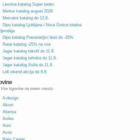
Lesnina katalog Super teden
Merkur katalog avgust 2026
Mercator katalog do 12.8.
Dipo katalog Ljubljana i Nova Gorica totalna
dprodaja
Dipo katalog Presenetljivi boni do -25%
Rutar katalog -25% na vse
Jager katalog tekstil do 11.8.
Jager katalog tehnika do 11.8.
Jager katalog živila do 11.8.
Lidl vikend akcija do 8.8.
ovine
Vse trgovine na enem mestu
A-design
Akron
Aliansa
Aniles
Anni
Avon
Baby Center