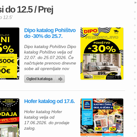
»
 do 12.5 / Prej
o 12.5'
Dipo katalog Pohištvo
do -30% do 25.7.
Dipo katalog Pohištvo Dipo
katalog Pohištvo velja od
22.07. do 25.07.2026. Če
načrtujete prenovo dnevne
sobe ali opremljate nov
dom, vas bo ponudba
Dipo kataloga zagotovo
navdušila. V Dipo katalogu
boste našli sodobne
sedežne garniture,
Hofer katalog od 17.6.
udobne zofe in praktično
dnevno pohištvo, ki
Hofer katalog Hofer
združujejo privlačen
katalog velja od
dizajn, funkcionalnost in
17.06.2026. do prodaje
udobje. Številni modeli
zalog.
vključujejo posteljno
funkcijo in predal […]