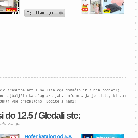
ajo trenutne aktualne kataloge domačih in tujih podjetij,
no najboljšim katalog akcijah. Informacija je tista, ki vam
tukaj vse brezplačno. Bodite z nami!
 do 12.5 / Gledali ste:
alo vas je:
Hofer katalog od 5.8.