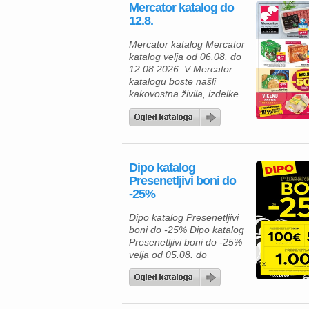
Mercator katalog do
odlične akcijske cene in
12.8.
bogato izbiro izdelkov za
spalnico, kopalnico,
Mercator katalog Mercator
kuhinjo in jedilnico ter svoj
katalog velja od 06.08. do
dom opremite po
12.08.2026. V Mercator
ugodnejših cenah. Poleg
katalogu boste našli
številnih […]
kakovostna živila, izdelke
za gospodinjstvo in
številne priljubljene
blagovne znamke po
ugodnih cenah. Zdaj je
pravi čas, da napolnite
Dipo katalog
svojo shrambo, hladilnik in
Presenetljivi boni do
zamrzovalnik ter pri tem
-25%
tudi prihranite. Za pripravo
okusnega kosila lahko
Dipo katalog Presenetljivi
izberete Premium
boni do -25% Dipo katalog
Mercator čevapčiče v
Presenetljivi boni do -25%
pakiranju 500 […]
velja od 05.08. do
08.08.2026. Predstavljamo
vam privlačno ponudbo iz
kataloga Dipo, kjer lahko
izbirate med kakovostnim