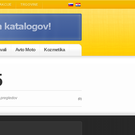
AKCIJE
TRGOVINE
vali
Avto Moto
Kozmetika
5
 pregledov
(0)