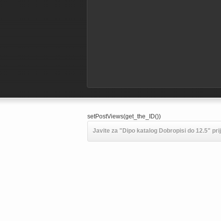
setPostViews(get_the_ID())
Javite za "Dipo katalog Dobropisi do 12.5" pri