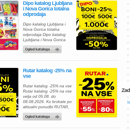
Dipo katalog Ljubljana
izbrane izdelke in
i Nova Gorica totalna
poskrbite za udobnejše
odprodaja
bivanje, lažje delo ter
brezskrbno preživljanje
Dipo katalog Ljubljana i
prostega časa. V Merkur
Nova Gorica totalna
ponudbi vas čakajo
odprodaja Dipo katalog
gospodinjski aparati,
Ljubljana i Nova Gorica
klimatske […]
totalna odprodaja velja od
05.08. do 08.08.2026.
Rutar katalog -25% na
vse
Rutar katalog -25% na vse
Zad
Rutar katalog -25% na vse
velja od 05.08. do
08.08.2026. Ko brskate po
k
aktualni ponudbi RUTAR,
vas čakajo številne
kakovostne rešitve za
opremo doma, ki
združujejo sodoben dizajn,