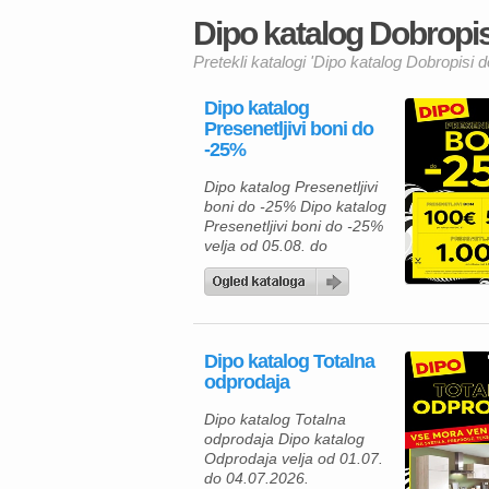
Dipo katalog Dobropisi
Pretekli katalogi 'Dipo katalog Dobropisi d
Dipo katalog
Presenetljivi boni do
-25%
Dipo katalog Presenetljivi
boni do -25% Dipo katalog
Presenetljivi boni do -25%
velja od 05.08. do
08.08.2026. Predstavljamo
vam privlačno ponudbo iz
kataloga Dipo, kjer lahko
izbirate med kakovostnim
pohištvom za spalnico in
Dipo katalog Totalna
mladinsko sobo ter hkrati
odprodaja
izkoristite odlične akcijske
ugodnosti. Ob nakupu nad
Dipo katalog Totalna
500 € vas lahko pričaka
odprodaja Dipo katalog
presenetljivi bon v
Odprodaja velja od 01.07.
vrednosti do 100 […]
do 04.07.2026.