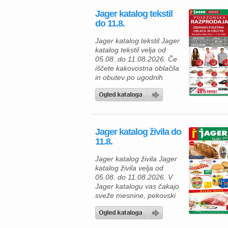
pohištvom za spalnico in
Jager katalog tekstil
mladinsko sobo ter hkrati
do 11.8.
izkoristite odlične akcijske
ugodnosti. Ob nakupu nad
Jager katalog tekstil Jager
500 € vas lahko pričaka
katalog tekstil velja od
presenetljivi bon v
05.08. do 11.08.2026. Če
vrednosti do 100 […]
iščete kakovostna oblačila
in obutev po ugodnih
cenah, vas v Jager
katalogu tekstila čaka
odlična posezonska
razprodaja. Izbrane
poletne izdelke lahko
Jager katalog živila do
kupite kar 35 % ugodneje,
11.8.
zato je zdaj pravi čas, da
osvežite svojo garderobo
Jager katalog živila Jager
in se pripravite na
katalog živila velja od
prihajajočo sezono. Za
05.08. do 11.08.2026. V
vsakodnevno […]
Jager katalogu vas čakajo
sveže mesnine, pekovski
izdelki, mlečni izdelki in
osvežilne pijače po
odličnih cenah, zato lahko