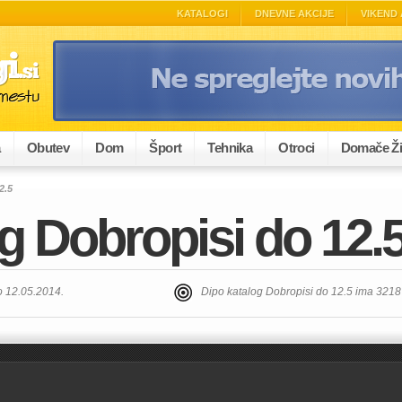
KATALOGI
DNEVNE AKCIJE
VIKEND 
a
Obutev
Dom
Šport
Tehnika
Otroci
Domače Ži
2.5
g Dobropisi do 12.
o 12.05.2014.
Dipo katalog Dobropisi do 12.5 ima 3218