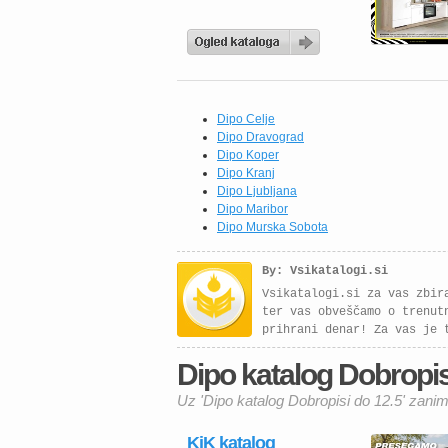
Dipo Celje
Dipo Dravograd
Dipo Koper
Dipo Kranj
Dipo Ljubljana
Dipo Maribor
Dipo Murska Sobota
By: Vsikatalogi.si
Vsikatalogi.si za vas zbir
ter vas obveščamo o trenut
prihrani denar! Za vas je 
Dipo katalog Dobropisi
Uz 'Dipo katalog Dobropisi do 12.5' zanim
KiK katalog