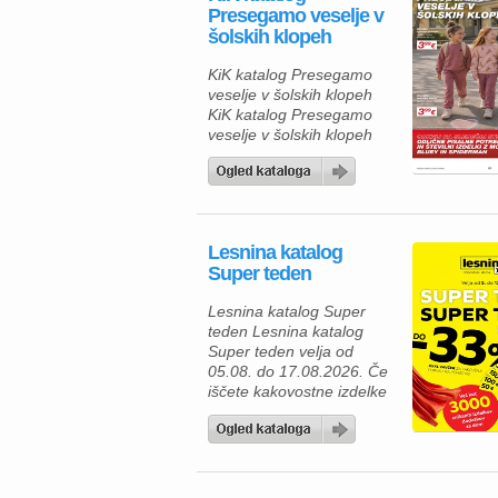
Presegamo veselje v
šolskih klopeh
KiK katalog Presegamo
veselje v šolskih klopeh
KiK katalog Presegamo
veselje v šolskih klopeh
vlja od 10.8.2026. do
prodaje zalog. V novem
KiK katalogu šola vas
čakajo udobna in cenovno
dostopna športna oblačila
Lesnina katalog
za otroke in odrasle, ki
Super teden
združujejo praktičnost,
sodoben videz in prijetne
Lesnina katalog Super
materiale. Tako lahko vsa
teden Lesnina katalog
družina uživa v
Super teden velja od
usklajenem športnem
05.08. do 17.08.2026. Če
slogu po […]
iščete kakovostne izdelke
za prijetnejši in lepše
urejen dom, vas bo
aktualna ponudba iz
Lesnina kataloga zagotovo
navdušila. Izkoristite