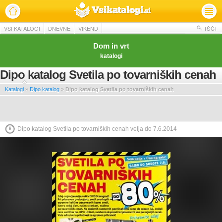
VSI KATALOGI
DNEVNE
VIKEND
IŠČI
Dom in vrt
katalogi
Dipo katalog Svetila po tovarniških cenah
Katalogi
»
Dipo katalog
»
Dipo katalog Svetila po tovarniških cenah
Dipo katalog Svetila po tovarniških cenah velja do 7.6.2014