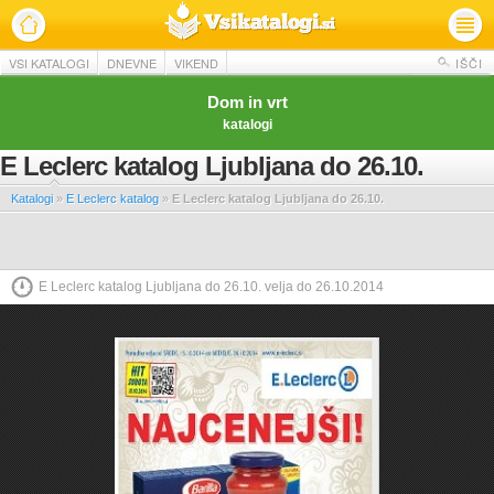
VSI KATALOGI
DNEVNE
VIKEND
IŠČI
Dom in vrt
katalogi
E Leclerc katalog Ljubljana do 26.10.
Katalogi
»
E Leclerc katalog
»
E Leclerc katalog Ljubljana do 26.10.
E Leclerc katalog Ljubljana do 26.10. velja do 26.10.2014