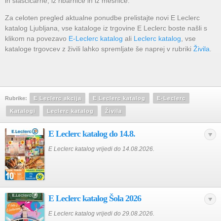
in slaščičarne, iz ribarnice in iz mesnice.
Za celoten pregled aktualne ponudbe prelistajte novi E Leclerc
katalog Ljubljana, vse kataloge iz trgovine E Leclerc boste našli s
klikom na povezavo
E-Leclerc katalog
ali
Leclerc katalog
, vse
kataloge trgovcev z živili lahko spremljate še naprej v rubriki
Živila
.
Rubrike:
E Leclerc akcija
E Leclerc katalog
E-Leclerc
Katalogi
Leclerc katalog
Živila
E Leclerc katalog do 14.8.
E Leclerc katalog vrijedi do 14.08.2026.
E Leclerc katalog Šola 2026
E Leclerc katalog vrijedi do 29.08.2026.