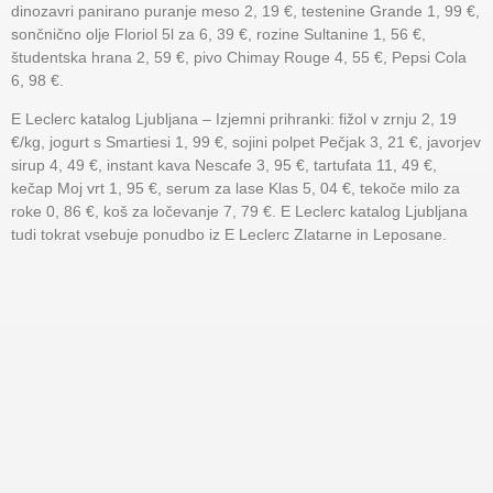
dinozavri panirano puranje meso 2, 19 €, testenine Grande 1, 99 €,
sončnično olje Floriol 5l za 6, 39 €, rozine Sultanine 1, 56 €,
študentska hrana 2, 59 €, pivo Chimay Rouge 4, 55 €, Pepsi Cola
6, 98 €.
E Leclerc katalog Ljubljana – Izjemni prihranki: fižol v zrnju 2, 19
€/kg, jogurt s Smartiesi 1, 99 €, sojini polpet Pečjak 3, 21 €, javorjev
sirup 4, 49 €, instant kava Nescafe 3, 95 €, tartufata 11, 49 €,
kečap Moj vrt 1, 95 €, serum za lase Klas 5, 04 €, tekoče milo za
roke 0, 86 €, koš za ločevanje 7, 79 €. E Leclerc katalog Ljubljana
tudi tokrat vsebuje ponudbo iz E Leclerc Zlatarne in Leposane.