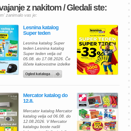
ajanje z nakitom / Gledali ste:
om' zanimalo vas je:
Lesnina katalog
Super teden
Lesnina katalog Super
teden Lesnina katalog
Super teden velja od
05.08. do 17.08.2026. Če
iščete kakovostne izdelke
za prijetnejši in lepše
urejen dom, vas bo
aktualna ponudba iz
Lesnina kataloga zagotovo
navdušila. Izkoristite
Mercator katalog do
odlične akcijske cene in
12.8.
bogato izbiro izdelkov za
spalnico, kopalnico,
Mercator katalog Mercator
kuhinjo in jedilnico ter svoj
katalog velja od 06.08. do
dom opremite po
12.08.2026. V Mercator
ugodnejših cenah. Poleg
katalogu boste našli
številnih […]