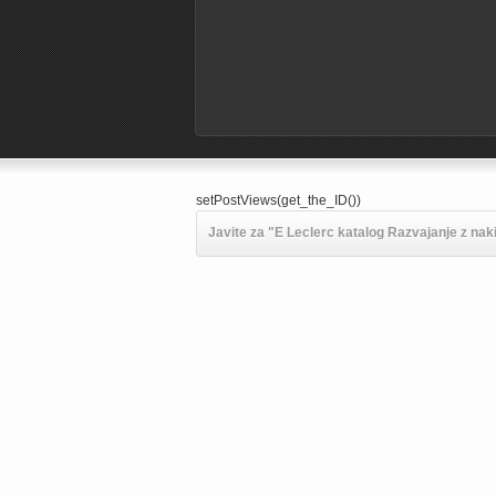
setPostViews(get_the_ID())
Javite za "E Leclerc katalog Razvajanje z naki