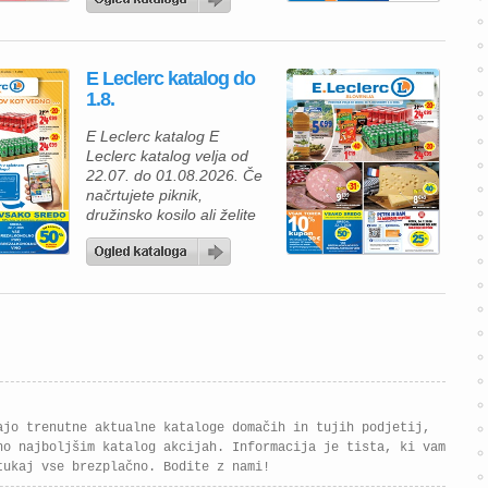
cenah, vas bo aktualna
ponudba E.Leclerca
zagotovo navdušila. V
katalogu vas čakajo
E Leclerc katalog do
odlične akcije na
1.8.
detergente, pijače, sveže
ribe, meso in druge
E Leclerc katalog E
priljubljene izdelke. Z
Leclerc katalog velja od
uporabo kartice E.Leclerc
22.07. do 01.08.2026. Če
lahko izkoristite dodatne
načrtujete piknik,
popuste in […]
družinsko kosilo ali želite
izkoristiti odlične akcijske
cene, vas bo nova
ponudba trgovine
E.Leclerc zagotovo
navdušila. V aktualnem
katalogu vas čaka pestra
izbira živil, izdelkov za žar
in priljubljenih pijač, številni
izdelki pa so ob uporabi
kartice E.Leclerc na voljo
ajo trenutne aktualne kataloge domačih in tujih podjetij,
po […]
no najboljšim katalog akcijah. Informacija je tista, ki vam
tukaj vse brezplačno. Bodite z nami!