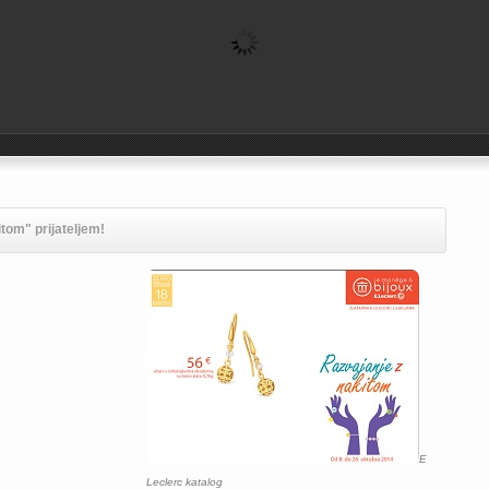
tom" prijateljem!
E
Leclerc katalog