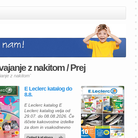
ajanje z nakitom / Prej
janje z nakitom'
E Leclerc katalog do
8.8.
E Leclerc katalog E
Leclerc katalog velja od
29.07. do 08.08.2026. Če
iščete kakovostne izdelke
za dom in vsakodnevno
uporabo po ugodnih