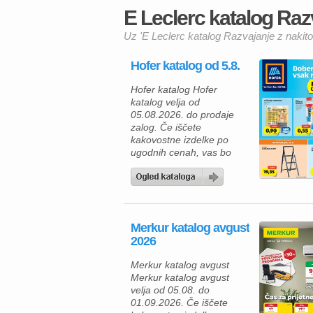
E Leclerc katalog Razv
Uz 'E Leclerc katalog Razvajanje z nakit
Hofer katalog od 5.8.
Hofer katalog Hofer
katalog velja od
05.08.2026. do prodaje
zalog. Če iščete
kakovostne izdelke po
ugodnih cenah, vas bo
aktualna ponudba HOFER
zagotovo navdušila. Med
izdelki za vsakodnevno
uporabo najdete številne
prehrambene izdelke,
Merkur katalog avgust
pijače, izdelke za dom in
2026
gospodinjstvo ter
uporabne pripomočke za
Merkur katalog avgust
različna opravila. Za hiter
Merkur katalog avgust
zajtrk ali malico lahko
velja od 05.08. do
izberete piščančje
01.09.2026. Če iščete
hrenovke 200 […]