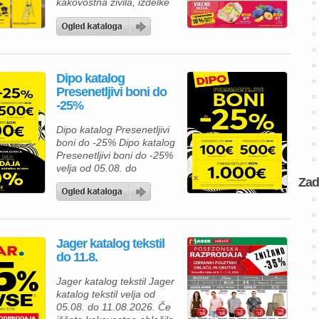
kakovostna živila, izdelke
za gospodinjstvo in
številne priljubljene
blagovne znamke po
ugodnih cenah. Zdaj je
pravi čas, da napolnite
Dipo katalog
svojo shrambo, hladilnik in
Presenetljivi boni do
zamrzovalnik ter pri tem
-25%
tudi prihranite. Za pripravo
okusnega kosila lahko
Dipo katalog Presenetljivi
izberete Premium
boni do -25% Dipo katalog
Mercator čevapčiče v
Presenetljivi boni do -25%
pakiranju 500 […]
velja od 05.08. do
08.08.2026. Predstavljamo
Zad
vam privlačno ponudbo iz
kataloga Dipo, kjer lahko
izbirate med kakovostnim
pohištvom za spalnico in
Jager katalog tekstil
mladinsko sobo ter hkrati
do 11.8.
izkoristite odlične akcijske
ugodnosti. Ob nakupu nad
Jager katalog tekstil Jager
500 € vas lahko pričaka
katalog tekstil velja od
presenetljivi bon v
05.08. do 11.08.2026. Če
vrednosti do 100 […]