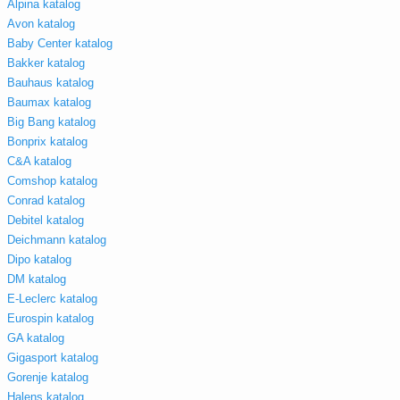
Alpina katalog
Avon katalog
Baby Center katalog
Bakker katalog
Bauhaus katalog
Baumax katalog
Big Bang katalog
Bonprix katalog
C&A katalog
Comshop katalog
Conrad katalog
Debitel katalog
Deichmann katalog
Dipo katalog
DM katalog
E-Leclerc katalog
Eurospin katalog
GA katalog
Gigasport katalog
Gorenje katalog
Halens katalog