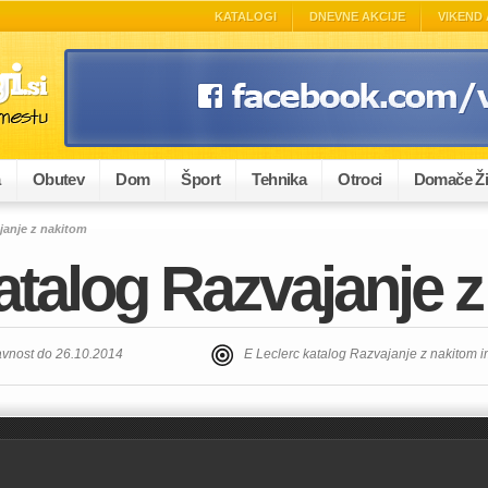
KATALOGI
DNEVNE AKCIJE
VIKEND 
a
Obutev
Dom
Šport
Tehnika
Otroci
Domače Ži
janje z nakitom
atalog Razvajanje 
javnost do 26.10.2014
E Leclerc katalog Razvajanje z nakitom 