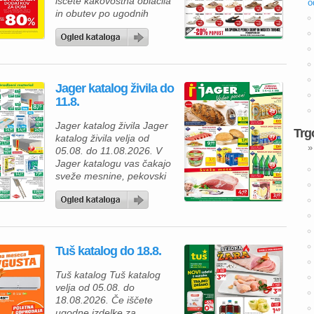
iščete kakovostna oblačila
o
in obutev po ugodnih
cenah, vas v Jager
katalogu tekstila čaka
odlična posezonska
razprodaja. Izbrane
poletne izdelke lahko
Jager katalog živila do
kupite kar 35 % ugodneje,
11.8.
zato je zdaj pravi čas, da
osvežite svojo garderobo
Jager katalog živila Jager
in se pripravite na
Trg
katalog živila velja od
prihajajočo sezono. Za
»
05.08. do 11.08.2026. V
vsakodnevno […]
Jager katalogu vas čakajo
sveže mesnine, pekovski
izdelki, mlečni izdelki in
osvežilne pijače po
odličnih cenah, zato lahko
na enem mestu nakupite
vse za družinsko kosilo ali
Tuš katalog do 18.8.
piknik. Za popoln žar si
privoščite sveže
Tuš katalog Tuš katalog
čevapčiče, pripravljene v
velja od 05.08. do
Jagerjevi mesnici, po ceni
18.08.2026. Če iščete
9,99 €/kg. […]
ugodne izdelke za