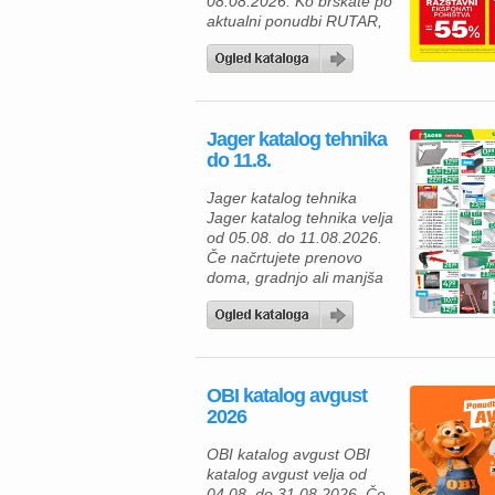
08.08.2026. Ko brskate po
aktualni ponudbi RUTAR,
vas čakajo številne
kakovostne rešitve za
opremo doma, ki
združujejo sodoben dizajn,
funkcionalnost in privlačne
Jager katalog tehnika
akcijske ugodnosti. Če
do 11.8.
načrtujete prenovo
kuhinje, jedilnice ali
Jager katalog tehnika
dnevne sobe, je zdaj
Jager katalog tehnika velja
odlična priložnost, da
od 05.08. do 11.08.2026.
izberete pohištvo, ki bo
Če načrtujete prenovo
[…]
doma, gradnjo ali manjša
obnovitvena dela, vas v
katalogu Jager Tehnika
čaka pestra ponudba
kakovostnega gradbenega
materiala in orodja po
OBI katalog avgust
ugodnih cenah. Z
2026
izbranimi izdelki boste
lahko svoje projekte izvedli
OBI katalog avgust OBI
hitreje, kakovostneje in
katalog avgust velja od
zanesljiveje. Za izdelavo
04.08. do 31.08.2026. Če