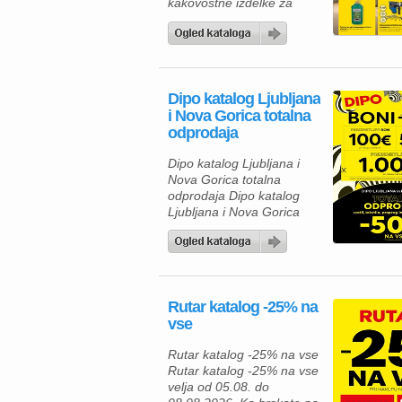
kakovostne izdelke za
dom, vrt in delavnico, vas
bo aktualna ponudba iz
Merkur kataloga zagotovo
navdušila. Izkoristite
odlične popuste na
Dipo katalog Ljubljana
izbrane izdelke in
i Nova Gorica totalna
poskrbite za udobnejše
odprodaja
bivanje, lažje delo ter
brezskrbno preživljanje
Dipo katalog Ljubljana i
prostega časa. V Merkur
Nova Gorica totalna
ponudbi vas čakajo
odprodaja Dipo katalog
gospodinjski aparati,
Ljubljana i Nova Gorica
klimatske […]
totalna odprodaja velja od
05.08. do 08.08.2026.
Rutar katalog -25% na
vse
Rutar katalog -25% na vse
Rutar katalog -25% na vse
velja od 05.08. do