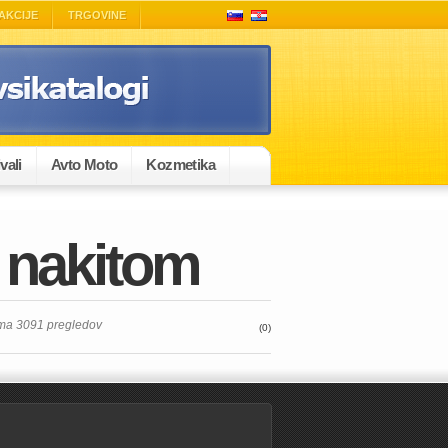
AKCIJE
TRGOVINE
vali
Avto Moto
Kozmetika
z nakitom
ima 3091 pregledov
(0)