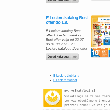
E.Leclerca zagotovo
navdušila. V katalogu
boste našli široko izbiro
kakovostnih šolskih
E Leclerc katalog Best
potrebščin po ugodnih
offer do 1.8.
cenah, s kartico E.Leclerc
pa lahko pri številnih
E Leclerc katalog Best
izdelkih prihranite še več.
offer E Leclerc katalog
Ponudba velja od srede,
Best offer velja od 22.07.
29. […]
do 01.08.2026. V E
Leclerc katalogu Best offer
vas čakajo odlične akcije
na živila in pijače, ob
uporabi kartice E.Leclerc
pa lahko pri številnih
izdelkih prihranite še več.
To je odlična priložnost, da
E-Leclerc Ljubljana
napolnite svojo shrambo z
E-Leclerc Maribor
izdelki za vsakodnevno
uporabo ali […]
By: Vsikatalogi.si
Vsikatalogi.si za vas zbir
ter vas obveščamo o trenut
prihrani denar! Za vas je 