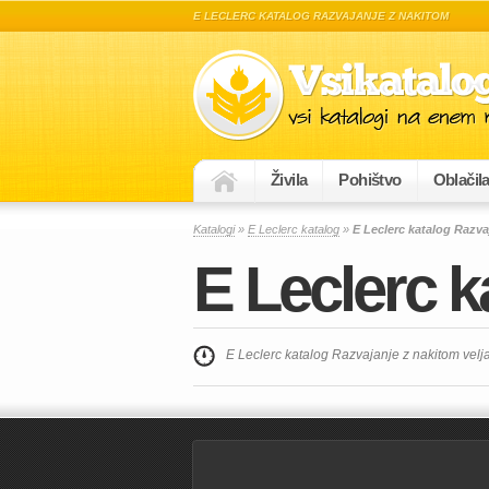
E LECLERC KATALOG RAZVAJANJE Z NAKITOM
Živila
Pohištvo
Oblačil
Katalogi
»
E Leclerc katalog
»
E Leclerc katalog Razva
E Leclerc k
E Leclerc katalog Razvajanje z nakitom vel