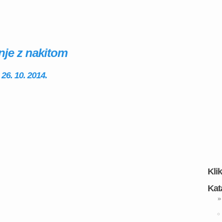
nje z nakitom
 26. 10. 2014.
Kli
Kat
»