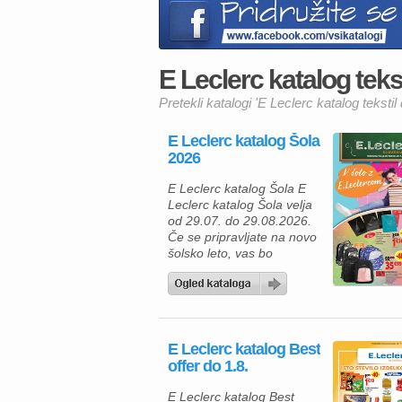
E Leclerc katalog teksti
Pretekli katalogi 'E Leclerc katalog tekstil 
E Leclerc katalog Šola
2026
E Leclerc katalog Šola E
Leclerc katalog Šola velja
od 29.07. do 29.08.2026.
Če se pripravljate na novo
šolsko leto, vas bo
aktualna ponudba
E.Leclerca zagotovo
navdušila. V katalogu
boste našli široko izbiro
kakovostnih šolskih
E Leclerc katalog Best
potrebščin po ugodnih
offer do 1.8.
cenah, s kartico E.Leclerc
pa lahko pri številnih
E Leclerc katalog Best
izdelkih prihranite še več.