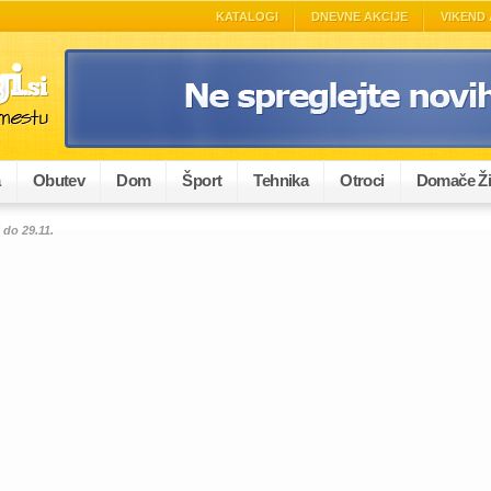
KATALOGI
DNEVNE AKCIJE
VIKEND 
a
Obutev
Dom
Šport
Tehnika
Otroci
Domače Ži
 do 29.11.