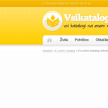
E LECLERC KATALOG TEKSTIL DO 29.11.
Živila
Pohištvo
Oblačil
Katalogi
»
E Leclerc katalog
»
E Leclerc katalog tekstil