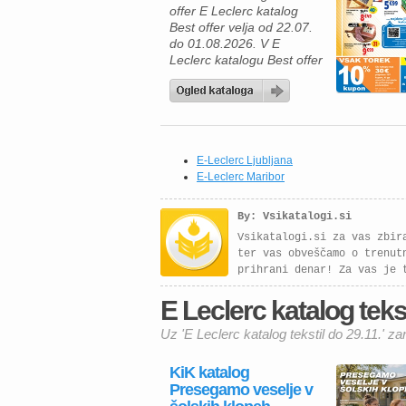
offer E Leclerc katalog
Ponudba velja od srede,
Best offer velja od 22.07.
29. […]
do 01.08.2026. V E
Leclerc katalogu Best offer
vas čakajo odlične akcije
na živila in pijače, ob
uporabi kartice E.Leclerc
pa lahko pri številnih
izdelkih prihranite še več.
To je odlična priložnost, da
E-Leclerc Ljubljana
napolnite svojo shrambo z
E-Leclerc Maribor
izdelki za vsakodnevno
uporabo ali […]
By: Vsikatalogi.si
Vsikatalogi.si za vas zbir
ter vas obveščamo o trenut
prihrani denar! Za vas je 
E Leclerc katalog teksti
Uz 'E Leclerc katalog tekstil do 29.11.' za
KiK katalog
Presegamo veselje v