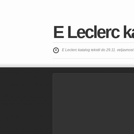
E Leclerc ka
E Leclerc katalog tekstil do 29.11. veljavnos