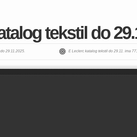
talog tekstil do 29.
t do 29.11.2025.
E Leclerc katalog tekstil do 29.11. ima 7