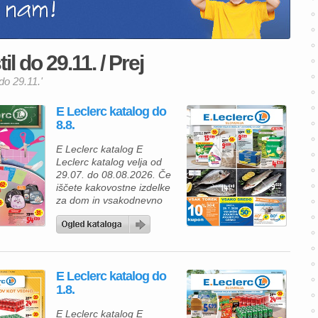
l do 29.11. / Prej
do 29.11.'
E Leclerc katalog do
8.8.
E Leclerc katalog E
Leclerc katalog velja od
29.07. do 08.08.2026. Če
iščete kakovostne izdelke
za dom in vsakodnevno
uporabo po ugodnih
cenah, vas bo aktualna
ponudba E.Leclerca
zagotovo navdušila. V
katalogu vas čakajo
E Leclerc katalog do
odlične akcije na
1.8.
detergente, pijače, sveže
ribe, meso in druge
E Leclerc katalog E
priljubljene izdelke. Z