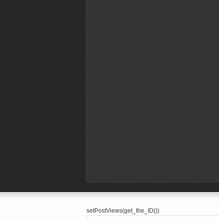
setPostViews(get_the_ID())