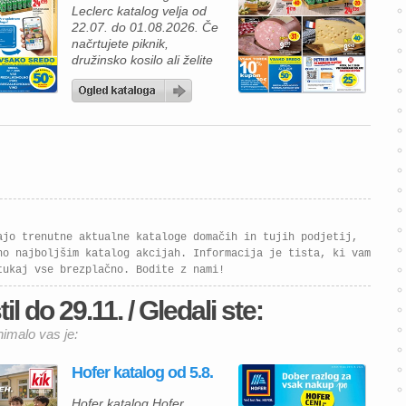
Leclerc katalog velja od
uporabo kartice E.Leclerc
22.07. do 01.08.2026. Če
lahko izkoristite dodatne
načrtujete piknik,
popuste in […]
družinsko kosilo ali želite
izkoristiti odlične akcijske
cene, vas bo nova
ponudba trgovine
E.Leclerc zagotovo
navdušila. V aktualnem
katalogu vas čaka pestra
izbira živil, izdelkov za žar
in priljubljenih pijač, številni
izdelki pa so ob uporabi
kartice E.Leclerc na voljo
ajo trenutne aktualne kataloge domačih in tujih podjetij,
po […]
no najboljšim katalog akcijah. Informacija je tista, ki vam
tukaj vse brezplačno. Bodite z nami!
l do 29.11. / Gledali ste:
nimalo vas je:
Hofer katalog od 5.8.
Hofer katalog Hofer