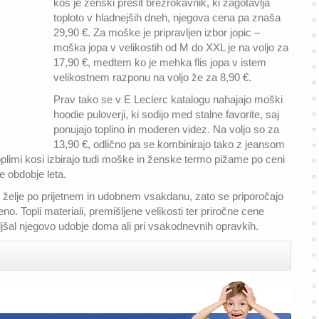
kos je ženski prešit brezrokavnik, ki zagotavlja
toploto v hladnejših dneh, njegova cena pa znaša
29,90 €. Za moške je pripravljen izbor jopic –
moška jopa v velikostih od M do XXL je na voljo za
17,90 €, medtem ko je mehka flis jopa v istem
velikostnem razponu na voljo že za 8,90 €.
Prav tako se v E Leclerc katalogu nahajajo moški
hoodie puloverji, ki sodijo med stalne favorite, saj
ponujajo toplino in moderen videz. Na voljo so za
13,90 €, odlično pa se kombinirajo tako z jeansom
plimi kosi izbirajo tudi moške in ženske termo pižame po ceni
e obdobje leta.
iz želje po prijetnem in udobnem vsakdanu, zato se priporočajo
o. Topli materiali, premišljene velikosti ter priročne cene
jšal njegovo udobje doma ali pri vsakodnevnih opravkih.