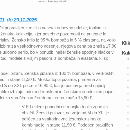
Leclerc katalog tekstil
.11. do 29.11.2025.
čil pripravljen z mislijo na vsakodnevno udobje, toplino in
a ženska kolekcija, kjer posebne pozornosti ne pritegne le
alov. Žensko krilo iz 95 % bombaža in 5 % elastana, na voljo
Kli
na izbira za vsakodnevno nošenje, njegova cena pa znaša 17,90
če udobno perilo, bo v ponudbi našel ženske spodnje hlačke v
Kat
 tudi modele z višjim pasom iz bombaža in elastana, ki so
»
.
 modeli pižam. Ženska pižama iz 100 % bombaža, v velikostih
nec in stane 11,90 €. Moška topla pižama, primerna za
 od S do XXL po ceni 16,90 €, kar jo postavlja med najbolj
ahko izbirajo tudi med moškimi in ženskimi enodelnimi pajaci,
alni za sproščen večer doma; cena znaša 15,90 €.
V E Leclerc ponudbi ne manjka toplih zgornjih
oblačil. Ženski pulover, na voljo od M do XL, je
odličen za vsakodnevne jesensko-zimske
kombinacije in stane 11,90 €. Podoben praktičen