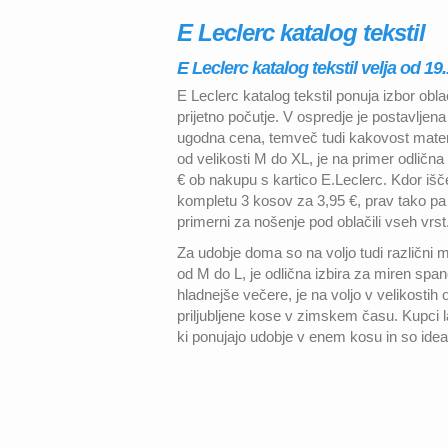
E Leclerc katalog tekstil
E Leclerc katalog tekstil velja od 19
E Leclerc katalog tekstil ponuja izbor obla
prijetno počutje. V ospredje je postavljen
ugodna cena, temveč tudi kakovost materi
od velikosti M do XL, je na primer odlič
€ ob nakupu s kartico E.Leclerc. Kdor iš
kompletu 3 kosov za 3,95 €, prav tako pa
primerni za nošenje pod oblačili vseh vrst
Za udobje doma so na voljo tudi različni
od M do L, je odlična izbira za miren spa
hladnejše večere, je na voljo v velikostih
priljubljene kose v zimskem času. Kupci l
ki ponujajo udobje v enem kosu in so ide