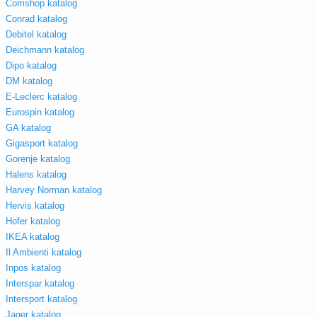
Comshop katalog
Conrad katalog
Debitel katalog
Deichmann katalog
Dipo katalog
DM katalog
E-Leclerc katalog
Eurospin katalog
GA katalog
Gigasport katalog
Gorenje katalog
Halens katalog
Harvey Norman katalog
Hervis katalog
Hofer katalog
IKEA katalog
Il Ambienti katalog
Inpos katalog
Interspar katalog
Intersport katalog
Jager katalog