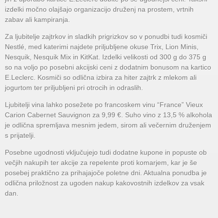
izdelki močno olajšajo organizacijo druženj na prostem, vrtnih
zabav ali kampiranja.
Za ljubitelje zajtrkov in sladkih prigrizkov so v ponudbi tudi kosmiči
Nestlé, med katerimi najdete priljubljene okuse Trix, Lion Minis,
Nesquik, Nesquik Mix in KitKat. Izdelki velikosti od 300 g do 375 g
so na voljo po posebni akcijski ceni z dodatnim bonusom na kartico
E.Leclerc. Kosmiči so odlična izbira za hiter zajtrk z mlekom ali
jogurtom ter priljubljeni pri otrocih in odraslih.
Ljubitelji vina lahko posežete po francoskem vinu “France” Vieux
Carion Cabernet Sauvignon za 9,99 €. Suho vino z 13,5 % alkohola
je odlična spremljava mesnim jedem, sirom ali večernim druženjem
s prijatelji.
Posebne ugodnosti vključujejo tudi dodatne kupone in popuste ob
večjih nakupih ter akcije za repelente proti komarjem, kar je še
posebej praktično za prihajajoče poletne dni. Aktualna ponudba je
odlična priložnost za ugoden nakup kakovostnih izdelkov za vsak
dan.