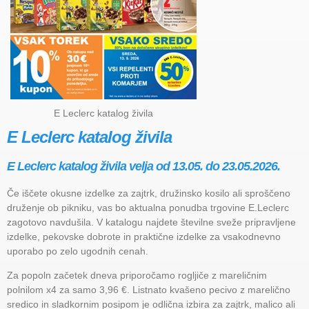
E Leclerc katalog živila
E Leclerc katalog živila
E Leclerc katalog živila velja od 13.05. do 23.05.2026.
Če iščete okusne izdelke za zajtrk, družinsko kosilo ali sproščeno
druženje ob pikniku, vas bo aktualna ponudba trgovine E.Leclerc
zagotovo navdušila. V katalogu najdete številne sveže pripravljene
izdelke, pekovske dobrote in praktične izdelke za vsakodnevno
uporabo po zelo ugodnih cenah.
Za popoln začetek dneva priporočamo rogljiče z mareličnim
polnilom x4 za samo 3,96 €. Listnato kvašeno pecivo z marelično
sredico in sladkornim posipom je odlična izbira za zajtrk, malico ali