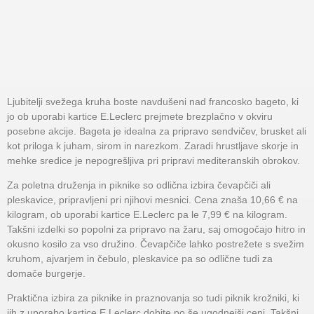
Ljubitelji svežega kruha boste navdušeni nad francosko bageto, ki
jo ob uporabi kartice E.Leclerc prejmete brezplačno v okviru
posebne akcije. Bageta je idealna za pripravo sendvičev, brusket ali
kot priloga k juham, sirom in narezkom. Zaradi hrustljave skorje in
mehke sredice je nepogrešljiva pri pripravi mediteranskih obrokov.
Za poletna druženja in piknike so odlična izbira čevapčiči ali
pleskavice, pripravljeni pri njihovi mesnici. Cena znaša 10,66 € na
kilogram, ob uporabi kartice E.Leclerc pa le 7,99 € na kilogram.
Takšni izdelki so popolni za pripravo na žaru, saj omogočajo hitro in
okusno kosilo za vso družino. Čevapčiče lahko postrežete s svežim
kruhom, ajvarjem in čebulo, pleskavice pa so odlične tudi za
domače burgerje.
Praktična izbira za piknike in praznovanja so tudi piknik krožniki, ki
jih z uporabo kartice E.Leclerc dobite po še ugodnejši ceni. Takšni