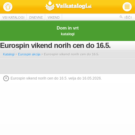
VSI KATALOGI
DNEVNE
VIKEND
IŠČI
Dom in vrt
katalogi
Eurospin vikend norih cen do 16.5.
Katalogi
»
Eurospin akcija
»
Eurospin vikend norih cen do 16.5.
Eurospin vikend norih cen do 16.5. velja do 16.05.2026.