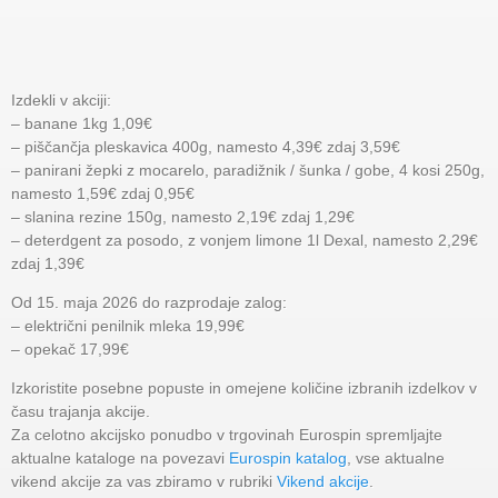
Izdekli v akciji:
– banane 1kg 1,09€
– piščančja pleskavica 400g, namesto 4,39€ zdaj 3,59€
– panirani žepki z mocarelo, paradižnik / šunka / gobe, 4 kosi 250g,
namesto 1,59€ zdaj 0,95€
– slanina rezine 150g, namesto 2,19€ zdaj 1,29€
– deterdgent za posodo, z vonjem limone 1l Dexal, namesto 2,29€
zdaj 1,39€
Od 15. maja 2026 do razprodaje zalog:
– električni penilnik mleka 19,99€
– opekač 17,99€
Izkoristite posebne popuste in omejene količine izbranih izdelkov v
času trajanja akcije.
Za celotno akcijsko ponudbo v trgovinah Eurospin spremljajte
aktualne kataloge na povezavi
Eurospin katalog
, vse aktualne
vikend akcije za vas zbiramo v rubriki
Vikend akcije
.