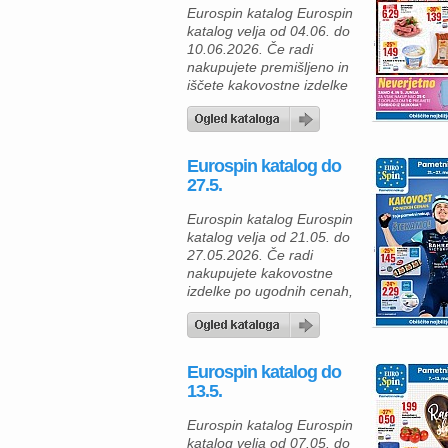
boste našli vse od svežih
Eurospin katalog Eurospin
živil do zamrznjenih
katalog velja od 04.06. do
izdelkov in osvežilnih pijač
10.06.2026. Če radi
za vso družino. […]
nakupujete premišljeno in
iščete kakovostne izdelke
po ugodnih cenah, vas v
Eurospinu od 4. do 10.
junija 2026 čaka privlačna
ponudba izdelkov za žar,
Eurospin katalog do
vsakodnevno kuhanje in
27.5.
osvežilne poletne obroke.
Tokratni katalog
Eurospin katalog Eurospin
izpostavlja predvsem
katalog velja od 21.05. do
izdelke blagovne znamke
27.05.2026. Če radi
Il Braciere, ki so odlična
nakupujete kakovostne
izbira za […]
izdelke po ugodnih cenah,
vas bo nova ponudba
trgovine Eurospin
zagotovo navdušila.
Tokratni katalog »Pametni
Eurospin katalog do
nakup« prinaša številne
13.5.
izdelke za vsakodnevno
kuhanje, piknike in sladke
Eurospin katalog Eurospin
trenutke, vse po zelo
katalog velja od 07.05. do