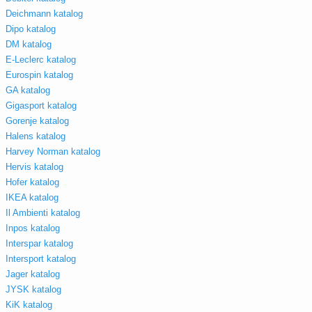
Deichmann katalog
Dipo katalog
DM katalog
E-Leclerc katalog
Eurospin katalog
GA katalog
Gigasport katalog
Gorenje katalog
Halens katalog
Harvey Norman katalog
Hervis katalog
Hofer katalog
IKEA katalog
Il Ambienti katalog
Inpos katalog
Interspar katalog
Intersport katalog
Jager katalog
JYSK katalog
KiK katalog