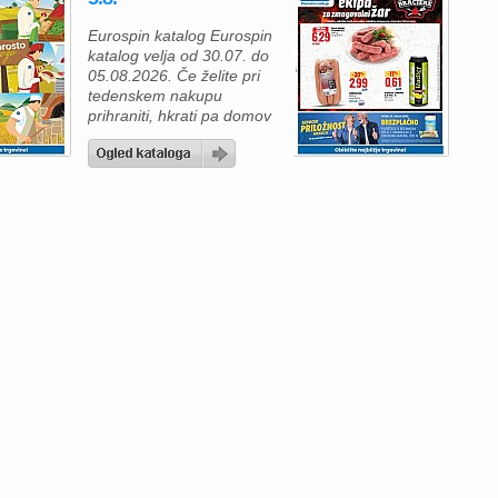
Eurospin katalog Eurospin
katalog velja od 30.07. do
05.08.2026. Če želite pri
tedenskem nakupu
prihraniti, hkrati pa domov
prinesti kakovostna živila
za vso družino, vas bo
ponudba Eurospina
zagotovo navdušila. V
akcijskem letaku vas
čakajo sveže sadje in
zelenjava, okusni pekovski
izdelki ter kakovostno
meso po zelo ugodnih
cenah. To je odlična
priložnost, da napolnite
[…]