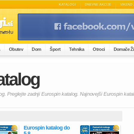
KATALOGI
DNEVNE AKCIJE
VIKEND 
a
Obutev
Dom
Šport
Tehnika
Otroci
Domače Ži
atalog
og. Preglejte zadnji Eurospin katalog. Najnovejši Eurospin kata
Eurospin katalog do
5.8.