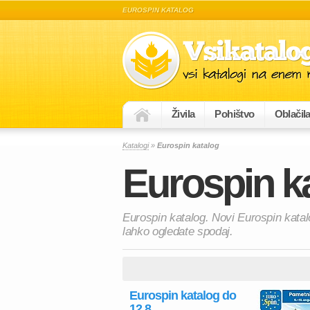
EUROSPIN KATALOG
Živila
Pohištvo
Oblačil
Katalogi
»
Eurospin katalog
Eurospin k
Eurospin katalog. Novi Eurospin katal
lahko ogledate spodaj.
Eurospin katalog do
12.8.