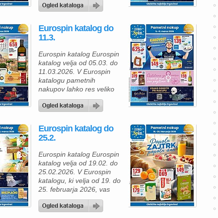
izdelkov po zelo ugodnih
cenah. Ponudba je
raznolika in vključuje
Eurospin katalog do
mesne izdelke, mlečne
11.3.
izdelke, testenine,
pripravljene jedi in
Eurospin katalog Eurospin
prigrizke, zato lahko z
katalog velja od 05.03. do
nekaj premišljenimi nakupi
11.03.2026. V Eurospin
pripravite okusne obroke
katalogu pametnih
za vsak dan. Če […]
nakupov lahko res veliko
prihranite, hkrati pa
poskrbite za pestro in
okusno ponudbo v svoji
kuhinji. Zato smo za vas
Eurospin katalog do
pripravili izbor izdelkov, ki
25.2.
jih boste z veseljem
vključili v svoje jedilnike,
Eurospin katalog Eurospin
sladke trenutke ali
katalog velja od 19.02. do
posebne priložnosti. Za
25.02.2026. V Eurospin
vse, ki radi ustvarjate […]
katalogu, ki velja od 19. do
25. februarja 2026, vas
čaka pestra izbira živil po
znižanih cenah, idealnih
za vsakodnevno kuhanje,