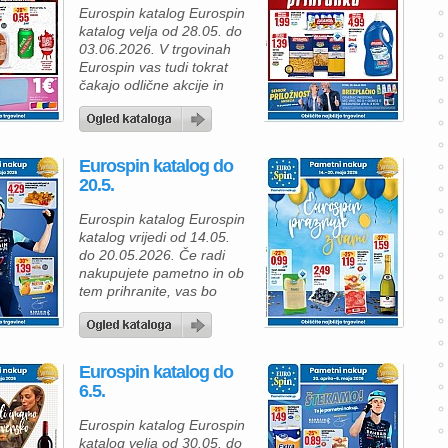
specialitete, zamrznjene
Eurospin katalog Eurospin
izdelke, mesnine, sire in
katalog velja od 28.05. do
sladolede. Za ljubitelje
03.06.2026. V trgovinah
morske hrane je na voljo
Eurospin vas tudi tokrat
očiščena hobotnica po
čakajo odlične akcije in
ceni 14,99 €, […]
velika pakiranja izdelkov, s
katerimi lahko prihranite
pri vsakodnevnem
nakupu. Nova ponudba
Eurospin katalog do
“Pametni nakup” prinaša
20.5.
izdelke za vso družino po
ugodnih cenah, zato je
Eurospin katalog Eurospin
idealna priložnost za večji
katalog vrijedi od 14.05.
tedenski nakup ali zalogo
do 20.05.2026. Če radi
priljubljenih živil za dom.
nakupujete pametno in ob
[…]
tem prihranite, vas bo
aktualna Eurospin
ponudba zagotovo
navdušila. V Eurospin
katalogu najdete številne
Eurospin katalog do
priljubljene prehranske
6.5.
izdelke po odličnih cenah,
primernih za vsakodnevne
Eurospin katalog Eurospin
obroke, sladke trenutke ali
katalog velja od 30.05. do