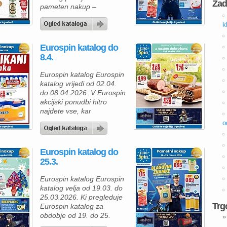
Zad
pameten nakup –
kakovostni izdelki po zelo
dostopnih cenah, idealni
k
za vsakodnevno uporabo.
Iz noveg Eurospin
Eurospin katalog do
kataloga lahko izberete
8.4.
fižol borlotti (400 g) za
samo 0,45 €, ki je odličen
Eurospin katalog Eurospin
za pripravo enolončnic,
katalog vrijedi od 02.04.
solat ali prilog. Prav tako
do 08.04.2026. V Eurospin
ne sme manjkati […]
akcijski ponudbi hitro
najdete vse, kar
potrebujete za okusno in
o
bogato velikonočno mizo.
Že na prvi pogled vas
pritegne odlična cena za
Eurospin katalog do
pečeno šunko v mreži, ki
25.3.
je na voljo za samo 4,69 €
na kg. Ta izdelek je
Eurospin katalog Eurospin
popolna izbira za glavno
katalog velja od 19.03. do
jed […]
25.03.2026. Ki pregleduje
Trg
Eurospin katalog za
obdobje od 19. do 25.
»
marca 2026, opazite veliko