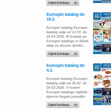
za pripravo velikonočne
mize in vsakodnevnih
obrokov. Že na začetku
Eurospin katalog do
vas pritegne dimljeni
18.3.
norveški losos (300 g) po
znižani ceni 6,69 €, ki je
Eurospin katalog Eurospin
popoln za pripravo
katalog velja od 12.03. do
elegantnih predjedi – na
18.03.2026. Ki brskate po
primer na […]
Eurospin katalogu in iščete
ideje za okusne obroke,
lahko hitro opazite, da je
ponudba polna zanimivih
izdelkov, ki vas popeljejo
na pravo kulinarično
Eurospin katalog do
potovanje po Italiji. Z nekaj
4.3.
izbranimi sestavinami
lahko doma pripravite
Eurospin katalog Eurospin
okusne jedi, ki spominjajo
katalog velja od 26.02. do
na tradicionalno italijansko
04.03.2026. V novem
kuhinjo, hkrati pa […]
Eurospin katalogu najdete
izjemno bogato ponudbo
izdelkov po ugodnih
cenah, ki velja od 26.
februarja do 4. marca