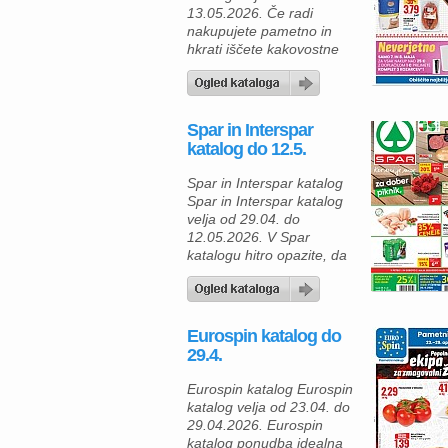
dostopnih cenah. Med
13.05.2026. Če radi
najbolj zanimivimi izdelki
nakupujete pametno in
so začinjene piščančje
hkrati iščete kakovostne
perutničke v večjem
izdelke po ugodnih cenah,
pakiranju […]
vas bo nova ponudba
Eurospin kataloga
zagotovo navdušila. Tokrat
Spar in Interspar
vas čakajo številni izdelki
katalog do 12.5.
za vsakdanjo kuhinjo,
pripravo okusnih obrokov
Spar in Interspar katalog
ter domača slovenska
Spar in Interspar katalog
živila po odličnih cenah. V
velja od 29.04. do
ponudbi so tako sveži
12.05.2026. V Spar
izdelki kot tudi […]
katalogu hitro opazite, da
je vse pripravljeno za
popoln piknik in sproščeno
druženje na prostem. Če
načrtujete družinsko kosilo
Eurospin katalog do
ali druženje s prijatelji, vas
29.4.
bo zagotovo pritegnila
ponudba BBQ čevapčičev
Eurospin katalog Eurospin
ali pleskavic (1 kg), ki so
katalog velja od 23.04. do
znižani na 8,99 €. […]
29.04.2026. Eurospin
katalog ponudba idealna