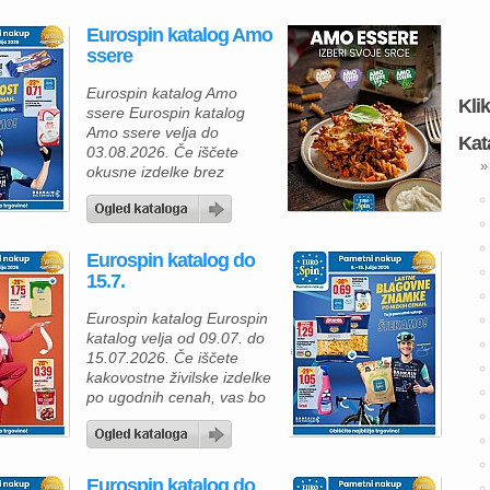
Eurospin katalog Amo
ssere
Eurospin katalog Amo
Kli
ssere Eurospin katalog
Amo ssere velja do
Kat
03.08.2026. Če iščete
»
okusne izdelke brez
glutena, vas bo ponudba
Eurospinove linije Amo
Essere Senza Glutine
zagotovo navdušila. Izdelki
Eurospin katalog do
so primerni za vse, ki se
15.7.
izogibajo glutenu, hkrati pa
ne želijo sklepati
Eurospin katalog Eurospin
kompromisov pri okusu.
katalog velja od 09.07. do
Linija vključuje sladke in
15.07.2026. Če iščete
slane dobrote ter izdelke
kakovostne živilske izdelke
za pripravo […]
po ugodnih cenah, vas bo
navdušila nova Eurospin
ponudba, polna
vsakodnevnih dobrot za
vso družino. Izkoristite
Eurospin katalog do