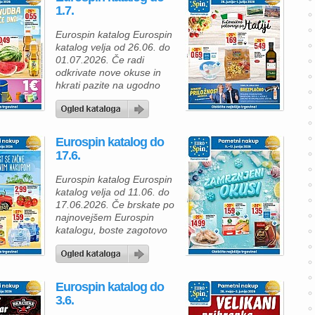
odlične Eurospin popuste
1.7.
in napolnite svojo shrambo
ter hladilnik z izdelki, ki jih
Eurospin katalog Eurospin
boste z veseljem
katalog velja od 26.06. do
uporabljali pri pripravi
01.07.2026. Če radi
okusnih obrokov. Za
odkrivate nove okuse in
pripravo testeninskih jedi
hkrati pazite na ugodno
[…]
porabo, vas bo aktualna
ponudba Eurospina
zagotovo navdušila. V
katalogu vas čakajo
Eurospin katalog do
številni italijanski izdelki, s
17.6.
katerimi lahko pripravite
okusna kosila, večerje ali
Eurospin katalog Eurospin
prigrizke za vso družino.
katalog velja od 11.06. do
Za začetek lahko izberete
17.06.2026. Če brskate po
kremasto rikoto (250 g), ki
najnovejšem Eurospin
[…]
katalogu, boste zagotovo
našli veliko zanimivih
izdelkov za vsakodnevne
obroke in poletno
razvajanje. Tokrat vas
Eurospin katalog do
čakajo privlačne akcijske
3.6.
cene za morske