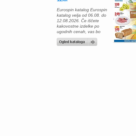
Eurospin katalog Eurospin
katalog velja od 06.08. do
12.08.2026. Če iščete
kakovostne izdelke po
ugodnih cenah, vas bo
aktualni Eurospin katalog
zagotovo navdušil. V
ponudbi boste našli sveže
sadje, zelenjavo, meso in
pekovske izdelke, ki so
odlična izbira za
vsakodnevno kuhanje ali
poletni piknik. S pametnim
nakupom lahko pripravite
okusne obroke za vso
družino in […]