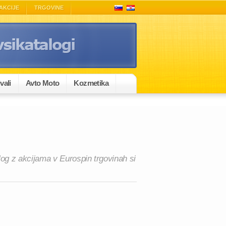
AKCIJE
TRGOVINE
vali
Avto Moto
Kozmetika
log z akcijama v Eurospin trgovinah si