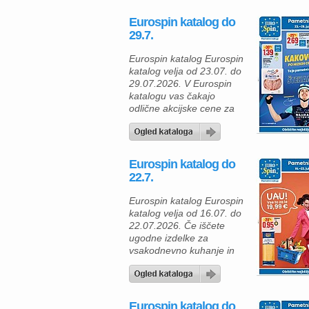
Eurospin katalog do
29.7.
Eurospin katalog Eurospin
katalog velja od 23.07. do
29.07.2026. V Eurospin
katalogu vas čakajo
odlične akcijske cene za
živila, ki bodo popestrila
zajtrke, kosila, večerje in
sladke trenutke z družino.
Za sladek začetek dneva
Eurospin katalog do
ali prijetno druženje ob
22.7.
kavi izberite napolitanke s
kakavovo kremo (900 g),
Eurospin katalog Eurospin
ki so na voljo za 2,69 €.
katalog velja od 16.07. do
Veliko družinsko […]
22.07.2026. Če iščete
ugodne izdelke za
vsakodnevno kuhanje in
oskrbo doma, vas bo
aktualni Eurospin katalog
navdušil z bogato izbiro
kakovostnih živil po
Eurospin katalog do