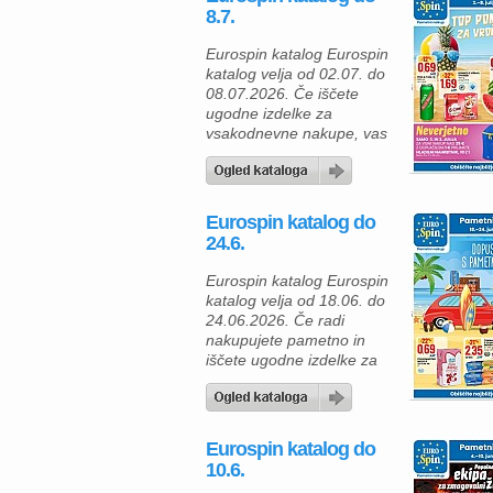
izjemno dostopnih cenah.
8.7.
Z izdelki iz ponudbe lahko
preprosto pripravite
Eurospin katalog Eurospin
okusne obroke za vso
katalog velja od 02.07. do
družino, obenem pa tudi
08.07.2026. Če iščete
prihranite pri
ugodne izdelke za
vsakodnevnem nakupu.
vsakodnevne nakupe, vas
Za pripravo […]
bo Eurospin ponudba
zagotovo navdušila. Med
2. in 8. julijem 2026 lahko
izkoristite številne akcijske
Eurospin katalog do
cene ter napolnite svojo
24.6.
shrambo s kakovostnimi
živili in osvežilnimi pijačami
Eurospin katalog Eurospin
po odličnih cenah. Za
katalog velja od 18.06. do
poletno osvežitev je
24.06.2026. Če radi
odlična izbira ledeni čaj
nakupujete pametno in
breskev […]
iščete ugodne izdelke za
vsakodnevno uporabo,
vas v trgovinah Eurospin
med 18. in 24. junijem
2026 čaka pestra ponudba
Eurospin katalog do
prehranskih izdelkov po
10.6.
odličnih cenah. V katalogu