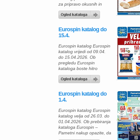
za pripravo okusnih in
svežih obrokov po
dostopnih cenah. Če
načrtujete kosilo ali piknik,
lahko začnete z osnovnimi
Eurospin katalog do
sestavinami – paradižnik v
15.4.
grozdu je na voljo za 2,29
€/kg, kar je odlična izbira
Eurospin katalog Eurospin
za solate ali kot priloga k
katalog vrijedi od 09.04.
jedem z žara. […]
do 15.04.2026. Ob
pregledu Eurospin
kataloga boste hitro
ugotovili, da lahko z
večjimi pakiranji prihranite
več, hkrati pa si zagotovite
zalogo za vsakodnevno
Eurospin katalog do
uporabo. Ponudba velja
1.4.
od 9. do 15. aprila 2026,
zato je to odlična
Eurospin katalog Eurospin
priložnost za pameten
katalog velja od 26.03. do
nakup. Za osnovo številnih
01.04.2026. Ob prebiranja
jedi lahko izberete
kataloga Eurospin –
peresnike (1,5 […]
Pametni nakup opazite, da
vas čakajo odlične akcije