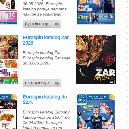
posebna druženja z
06.05.2026. Eurospin
družino in prijatelji. Za
katalog ponuja pametne
ljubitelje sirov je odlična
nakupe za vsakdanjo
izbira Tilsit […]
uporabo, vas bo ta
ponudba zagotovo
prepričala. V drugem
koraku nakupa si lahko
Eurospin katalog Žar
predstavljate, kako
2026
enostavno združite
ugodne izdelke v praktične
Eurospin katalog Žar
obroke za ves teden. Na
Eurospin katalog Žar velja
primer, papirnate brisače,
do 03.05.2026.
3-slojne (2 roli) so na voljo
za samo 1,49 €, […]
Eurospin katalog do
22.4.
Eurospin katalog Eurospin
katalog velja od 16.04. do
22.04.2026. Eurospin
katalog ponuja za res