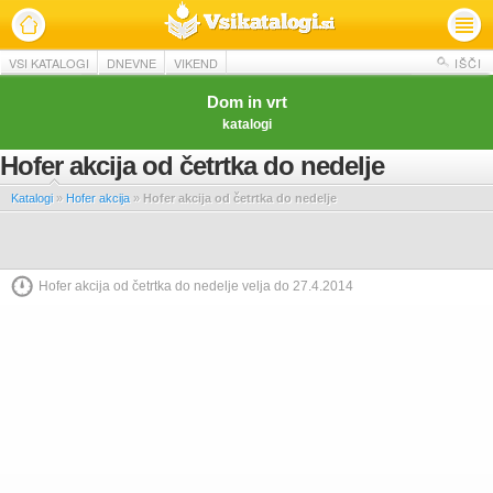
VSI KATALOGI
DNEVNE
VIKEND
IŠČI
Dom in vrt
katalogi
Hofer akcija od četrtka do nedelje
Katalogi
»
Hofer akcija
»
Hofer akcija od četrtka do nedelje
Hofer akcija od četrtka do nedelje velja do 27.4.2014