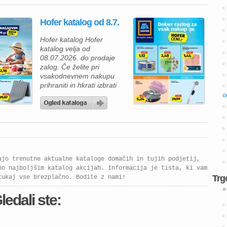
katalogu vas čakajo izdelki
za vsakodnevno uporabo,
Hofer katalog od 8.7.
okusne prehranske
dobrote in številni izdelki z
Hofer katalog Hofer
novimi, še nižjimi rednimi
katalog velja od
cenami. Tako lahko
08.07.2026. do prodaje
prihranite pri vsakem
zalog. Če želite pri
nakupu, ne da […]
vsakodnevnem nakupu
prihraniti in hkrati izbrati
kakovostne izdelke, vas bo
o
aktualni Hofer katalog
zagotovo navdušil. V
ponudbi vas čakajo živila
po ugodnih cenah, izdelki
za gospodinjstvo ter
posebne tedenske
ponudbe, s katerimi lahko
ajo trenutne aktualne kataloge domačih in tujih podjetij,
napolnite svojo shrambo in
no najboljšim katalog akcijah. Informacija je tista, ki vam
pripravite okusne obroke
Trg
tukaj vse brezplačno. Bodite z nami!
za vso […]
»
ledali ste: