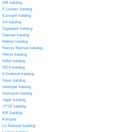
DM katalog
E-Leclerc katalog
Eurospin katalog
GA katalog
Gigasport katalog
Gorenje katalog
Halens katalog
Harvey Norman katalog
Hervis katalog
Hofer katalog
IKEA katalog
Il Ambienti katalog
Inpos katalog
Interspar katalog
Intersport katalog
Jager katalog
JYSK katalog
KiK katalog
Kompas
La Redoute katalog