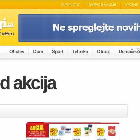
KATALOGI
DNEVNE AKCIJE
VIKEND 
a
Obutev
Dom
Šport
Tehnika
Otroci
Domače Ži
d akcija