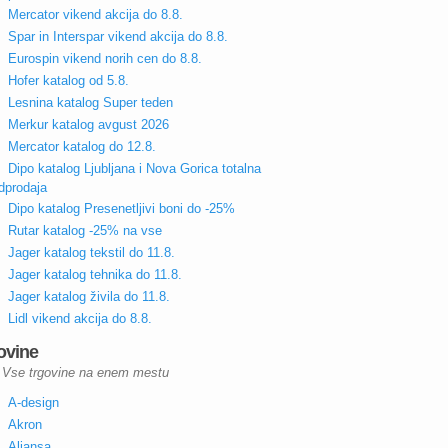
Mercator vikend akcija do 8.8.
Spar in Interspar vikend akcija do 8.8.
Eurospin vikend norih cen do 8.8.
Hofer katalog od 5.8.
Lesnina katalog Super teden
Merkur katalog avgust 2026
Mercator katalog do 12.8.
Dipo katalog Ljubljana i Nova Gorica totalna
dprodaja
Dipo katalog Presenetljivi boni do -25%
Rutar katalog -25% na vse
Jager katalog tekstil do 11.8.
Jager katalog tehnika do 11.8.
Jager katalog živila do 11.8.
Lidl vikend akcija do 8.8.
ovine
Vse trgovine na enem mestu
A-design
Akron
Aliansa