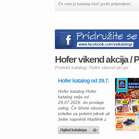
Če vam je katalog všeč javite prijateljem!
Hofer vikend akcija / P
Pretekli katalogi 'Hofer vikend akcija'
Hofer katalog od 29.7.
Hofer katalog Hofer
katalog velja od
29.07.2026. do prodaje
zalog. Če iščete okusne
izdelke za poletni piknik ali
želite napolniti hladilnik z
ugodnimi živili, vas bo
Hoferjeva ponudba,
veljavna od 29. 7. 2026,