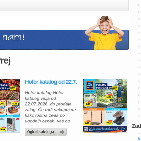
rej
Hofer katalog od 22.7.
Hofer katalog Hofer
katalog velja od
22.07.2026. do prodaje
zalog. Če radi nakupujete
kakovostna živila po
ugodnih cenah, vas bo
Zad
nova ponudba Hofer
kataloga zagotovo
navdušila. V Hofer
k