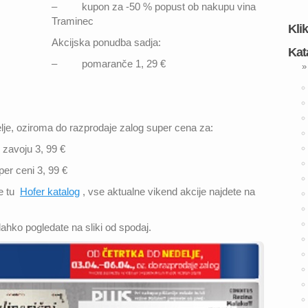
– kupon za -50 % popust ob nakupu vina
Traminec
Kli
Akcijska ponudba sadja:
Kat
– pomaranče 1, 29 €
»
delje, oziroma do razprodaje zalog super cena za:
 zavoju 3, 99 €
er ceni 3, 99 €
te tu
Hofer katalog
, vse aktualne vikend akcije najdete na
 lahko pogledate na sliki od spodaj.