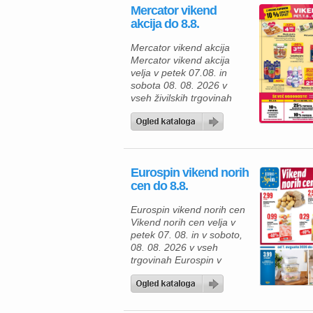
Mercator vikend
akcija do 8.8.
Mercator vikend akcija
Mercator vikend akcija
velja v petek 07.08. in
sobota 08. 08. 2026 v
vseh živilskih trgovinah
Mercator v Sloveniji. Ta
konec tedna vas v
trgovinah Mercator čaka
naslednja akcija: Piknik
plošča Weekend PP Piknik
Eurospin vikend norih
(Perutnina Ptuj) cena za
cen do 8.8.
kg 4,99 €/kg Piščančje prsi
Slim & Fit (Perutnina Ptuj)
Eurospin vikend norih cen
400 g 4,90 € […]
Vikend norih cen velja v
petek 07. 08. in v soboto,
08. 08. 2026 v vseh
trgovinah Eurospin v
Sloveniji. Ta konec tedna
vas v trgovinah Eurospin
čaka akcija naslednjih
izdelkov. Izdekli v akciji: –