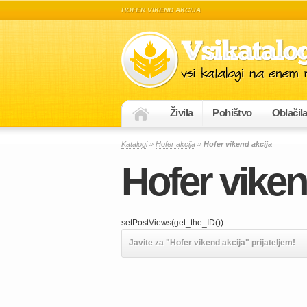
HOFER VIKEND AKCIJA
Živila
Pohištvo
Oblačil
Katalogi
»
Hofer akcija
»
Hofer vikend akcija
Hofer viken
setPostViews(get_the_ID())
Javite za "Hofer vikend akcija" prijateljem!