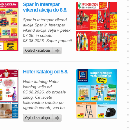
Spar in Interspar
vikend akcija do 8.8.
Spar in Interspar vikend
akcija Spar in Interspar
vikend akcija velja v petek
07.08. in sobotu
08.08.2026. Super popusti
za konec tedna v petek in
soboto: – 2+1 gratis
sladoled na palčki ali
kornet, promocija velja za
kos in ne velja na
Hofer katalog od 5.8.
multipakiranja oz. večja
pakiranja – 30% ceneje
Hofer katalog Hofer
gazirani napitki, Ne velja
katalog velja od
na energijske […]
05.08.2026. do prodaje
zalog. Če iščete
kakovostne izdelke po
ugodnih cenah, vas bo
aktualna ponudba HOFER
zagotovo navdušila. Med
izdelki za vsakodnevno
uporabo najdete številne