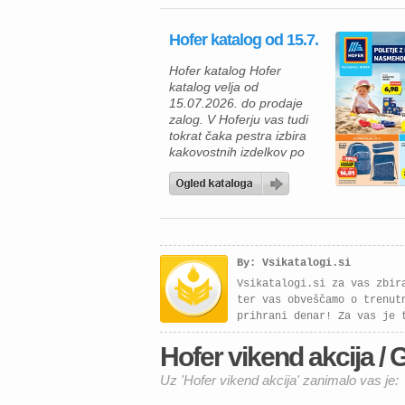
zagotovo navdušila. V
katalogu vas čakajo
Hofer katalog od 15.7.
kakovostni mesni izdelki
za žar, zamrznjene
Hofer katalog Hofer
dobrote, mlečni izdelki ter
katalog velja od
številni vsakodnevni izdelki
15.07.2026. do prodaje
po trajno znižanih […]
zalog. V Hoferju vas tudi
tokrat čaka pestra izbira
kakovostnih izdelkov po
odličnih cenah, zato je
zdaj pravi trenutek, da
napolnite svojo shrambo in
zamrzovalnik. Če radi
pripravljate okusne
domače obroke, vas bodo
By: Vsikatalogi.si
navdušili brokoli All
Seasons (750 g) po novi
Vsikatalogi.si za vas zbir
redni ceni 1,84 €,
ter vas obveščamo o trenut
testenine […]
prihrani denar! Za vas je 
Hofer vikend akcija / G
Uz 'Hofer vikend akcija' zanimalo vas je: