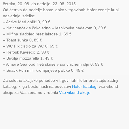
četrtka, 20. 08. do nedelje, 23. 08. 2015.
Od četrtka do nedelje boste lahko v trgovinah Hofer ceneje kupili
naslednje izdelke:
– Active Med obliži 0, 99 €
– Navihanček s čokoladno – lešnikovim nadevom 0, 39 €
– Milfina sladoled brez laktoze 1, 69 €
– Toast šunka 0, 89 €
– WC Fix čistilo za WC 0, 69 €
– Refošk Kavrečič 2, 99 €
– Bivolja mozzarella 1, 49 €
– Almare Seafood fileti skuše v sončničnem olju 0, 59 €
– Snack Fun mini krompirjeve palčke 0, 45 €
Za celotno akcijsko ponudbo v trgovinah Hofer prelistajte zadnji
katalog, ki ga boste našli na povezavi
Hofer katalog
, vse vikend
akcije za Vas zbiramo v rubriki
Vse vikend akcije
.