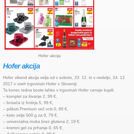
Hofer akcija
Hofer akcija
Hofer vikend akcija velja od v soboto, 23. 12. in v nedeljo, 24. 12.
2017 v vseh trgovinah Hofer v Sloveniji.
Ta konec tedna boste lahko v trgovinah Hofer ceneje kupili:
– komplet za šivanje 2, 99 €,
– brisača iz frotirja 5, 99 €,
– piškoti Premium več vrst 0, 89 €,
– kislo zelje 500 g za 0, 79 €,
– univerzalna moka brez glutena 2, 19 €,
– kremni gel za prhanje 0, 65 €,
– delikatesna solata 0, 99 €,