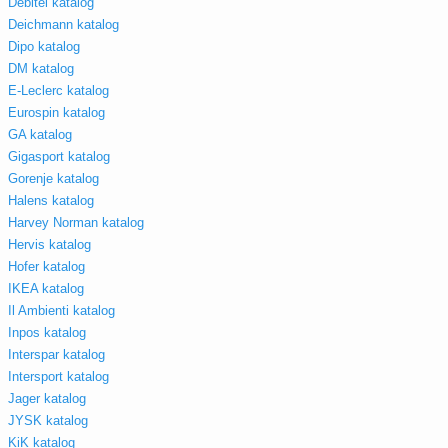
Debitel katalog
Deichmann katalog
Dipo katalog
DM katalog
E-Leclerc katalog
Eurospin katalog
GA katalog
Gigasport katalog
Gorenje katalog
Halens katalog
Harvey Norman katalog
Hervis katalog
Hofer katalog
IKEA katalog
Il Ambienti katalog
Inpos katalog
Interspar katalog
Intersport katalog
Jager katalog
JYSK katalog
KiK katalog