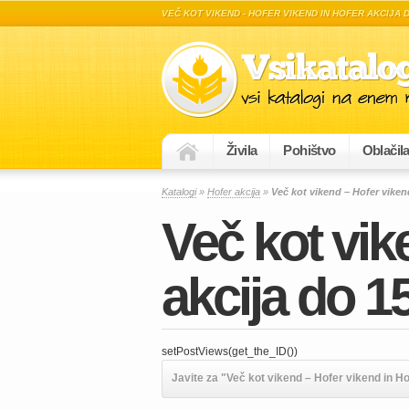
VEČ KOT VIKEND - HOFER VIKEND IN HOFER AKCIJA DO
Živila
Pohištvo
Oblačil
Katalogi
»
Hofer akcija
»
Več kot vikend – Hofer vikend
Več kot vik
akcija do 15
setPostViews(get_the_ID())
Javite za "Več kot vikend – Hofer vikend in Hof