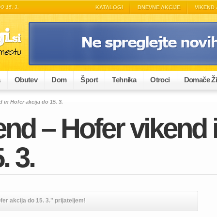
 15. 3.
KATALOGI
DNEVNE AKCIJE
VIKEND 
a
Obutev
Dom
Šport
Tehnika
Otroci
Domače Ži
 in Hofer akcija do 15. 3.
end – Hofer vikend 
. 3.
er akcija do 15. 3." prijateljem!