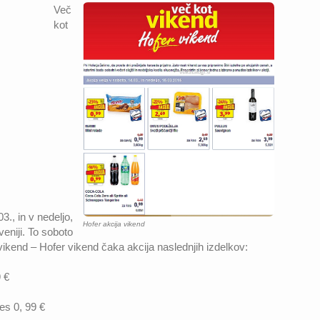
Več
kot
3., in v nedeljo,
Hofer akcija vikend
eniji. To soboto
vikend – Hofer vikend čaka akcija naslednjih izdelkov:
9 €
es 0, 99 €