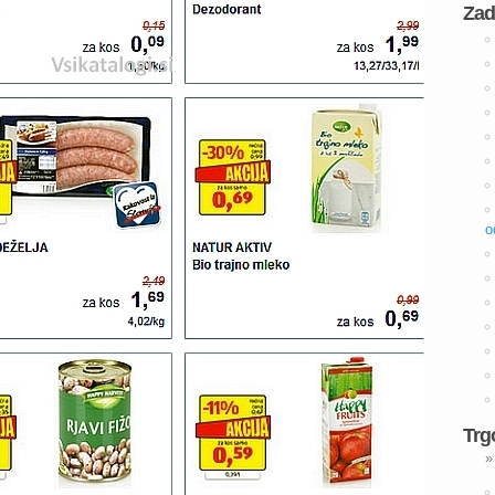
Zad
o
Trg
»