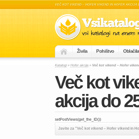
VEČ KOT VIKEND – HOFER VIKEND IN HOFER AKCIJA D
Živila
Pohištvo
Oblačil
Katalogi
»
Hofer akcija
»
Več kot vikend – Hofer vikend
Več kot vik
akcija do 25
setPostViews(get_the_ID())
Javite za "Več kot vikend – Hofer vikend in Hof