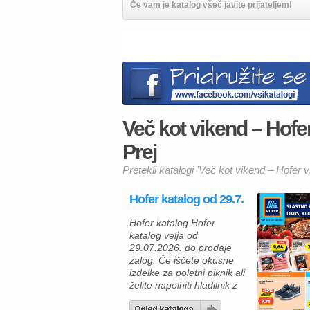
Če vam je katalog všeč javite prijateljem!
Več kot vikend – Hofer 
Prej
Pretekli katalogi 'Več kot vikend – Hofer v
Hofer katalog od 29.7.
Hofer katalog Hofer
katalog velja od
29.07.2026. do prodaje
zalog. Če iščete okusne
izdelke za poletni piknik ali
želite napolniti hladilnik z
ugodnimi živili, vas bo