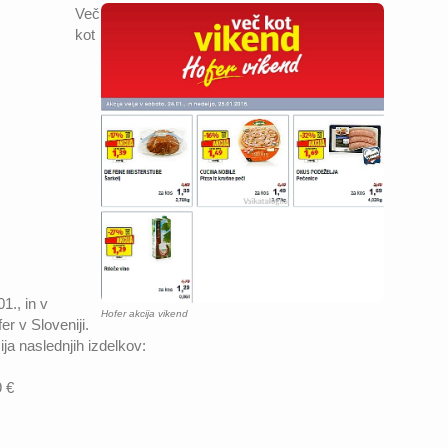
Več
kot
1., in v
Hofer akcija vikend
er v Sloveniji.
ija naslednjih izdelkov:
9 €