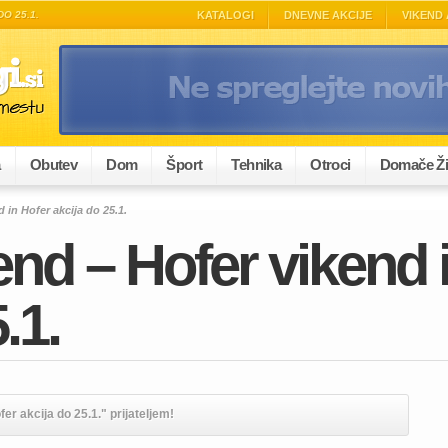
O 25.1.
KATALOGI
DNEVNE AKCIJE
VIKEND 
a
Obutev
Dom
Šport
Tehnika
Otroci
Domače Ži
 in Hofer akcija do 25.1.
end – Hofer vikend 
.1.
er akcija do 25.1." prijateljem!