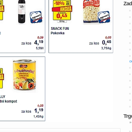
Zad
o
Trg
»