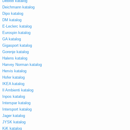
Debitel katalog
Deichmann katalog
Dipo katalog
DM katalog
E-Leclerc katalog
Eurospin katalog
GA katalog
Gigasport katalog
Gorenje katalog
Halens katalog
Harvey Norman katalog
Hervis katalog
Hofer katalog
IKEA katalog
Il Ambienti katalog
Inpos katalog
Interspar katalog
Intersport katalog
Jager katalog
JYSK katalog
KiK katalog