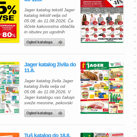
ugodnosti. Ob nakupu nad
Jager katalog tekstil Jager
500 € vas lahko pričaka
katalog tekstil velja od
presenetljivi bon v
05.08. do 11.08.2026. Če
vrednosti do 100 […]
iščete kakovostna oblačila
in obutev po ugodnih
cenah, vas v Jager
katalogu tekstila čaka
odlična posezonska
razprodaja. Izbrane
poletne izdelke lahko
Jager katalog živila do
kupite kar 35 % ugodneje,
11.8.
zato je zdaj pravi čas, da
osvežite svojo garderobo
Jager katalog živila Jager
in se pripravite na
katalog živila velja od
prihajajočo sezono. Za
05.08. do 11.08.2026. V
vsakodnevno […]
Jager katalogu vas čakajo
sveže mesnine, pekovski
izdelki, mlečni izdelki in
osvežilne pijače po
odličnih cenah, zato lahko
na enem mestu nakupite
vse za družinsko kosilo ali
Tuš katalog do 18.8.
piknik. Za popoln žar si