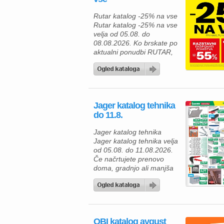
Rutar katalog -25% na vse
Rutar katalog -25% na vse
velja od 05.08. do
08.08.2026. Ko brskate po
aktualni ponudbi RUTAR,
vas čakajo številne
kakovostne rešitve za
opremo doma, ki
združujejo sodoben dizajn,
funkcionalnost in privlačne
Jager katalog tehnika
akcijske ugodnosti. Če
do 11.8.
načrtujete prenovo
kuhinje, jedilnice ali
Jager katalog tehnika
dnevne sobe, je zdaj
Jager katalog tehnika velja
odlična priložnost, da
od 05.08. do 11.08.2026.
izberete pohištvo, ki bo
Če načrtujete prenovo
[…]
doma, gradnjo ali manjša
obnovitvena dela, vas v
katalogu Jager Tehnika
čaka pestra ponudba
kakovostnega gradbenega
materiala in orodja po
OBI katalog avgust
ugodnih cenah. Z