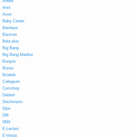
Aniles
Anni
Avon
Baby Center
Bauhaus
Baumax
Bela plus
Big Bang
Big Bang Maribor
Bonprix
Bonus
Brodnik
Collegium
Comshop
Debitel
Deichmann
Dipo
DM
DMž
E-Leclerc
E-misija