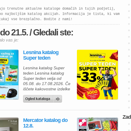
ajo trenutne aktualne kataloge domačih in tujih podjetij,
no najboljšim katalog akcijah. Informacija je tista, ki vam
tukaj vse brezplačno. Bodite z nami!
o 21.5. / Gledali ste:
lo vas je:
Lesnina katalog
Super teden
Lesnina katalog Super
teden Lesnina katalog
Super teden velja od
05.08. do 17.08.2026. Če
iščete kakovostne izdelke
za prijetnejši in lepše
urejen dom, vas bo
aktualna ponudba iz
Lesnina kataloga zagotovo
navdušila. Izkoristite
Zad
Mercator katalog do
odlične akcijske cene in
12.8.
bogato izbiro izdelkov za