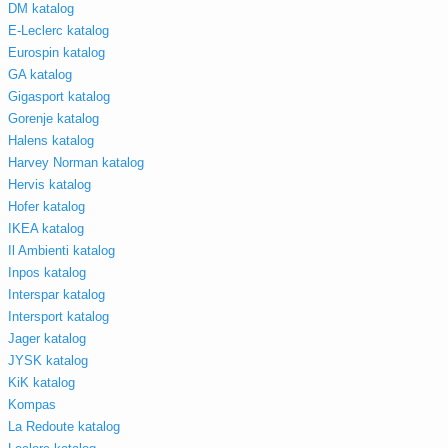
DM katalog
E-Leclerc katalog
Eurospin katalog
GA katalog
Gigasport katalog
Gorenje katalog
Halens katalog
Harvey Norman katalog
Hervis katalog
Hofer katalog
IKEA katalog
Il Ambienti katalog
Inpos katalog
Interspar katalog
Intersport katalog
Jager katalog
JYSK katalog
KiK katalog
Kompas
La Redoute katalog