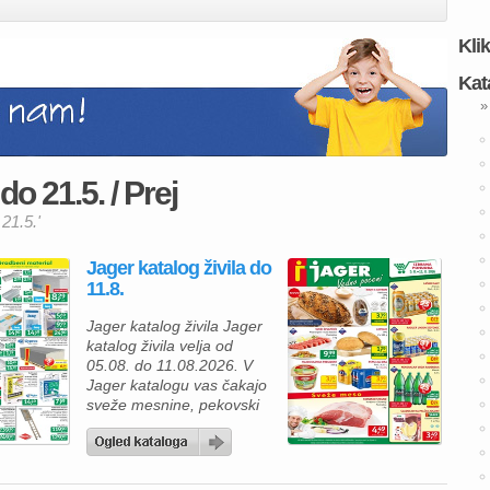
Kli
Kat
»
o 21.5. / Prej
 21.5.'
Jager katalog živila do
11.8.
Jager katalog živila Jager
katalog živila velja od
05.08. do 11.08.2026. V
Jager katalogu vas čakajo
sveže mesnine, pekovski
izdelki, mlečni izdelki in
osvežilne pijače po
odličnih cenah, zato lahko
na enem mestu nakupite