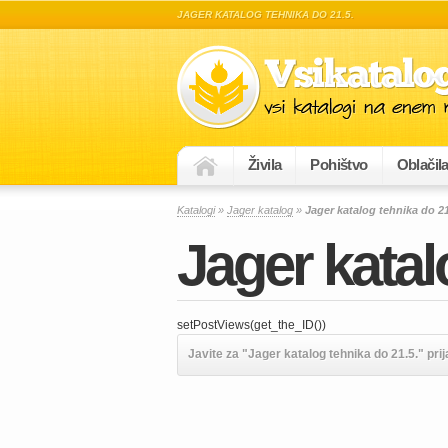
JAGER KATALOG TEHNIKA DO 21.5.
Živila
Pohištvo
Oblačil
Katalogi
»
Jager katalog
»
Jager katalog tehnika do 21
Jager katal
setPostViews(get_the_ID())
Javite za "Jager katalog tehnika do 21.5." prij