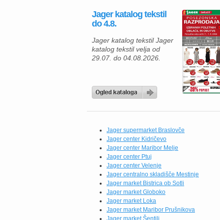
materiala in orodja po
Jager katalog tekstil
ugodnih cenah. Z
do 4.8.
izbranimi izdelki boste
lahko svoje projekte izvedli
Jager katalog tekstil Jager
hitreje, kakovostneje in
katalog tekstil velja od
zanesljiveje. Za izdelavo
29.07. do 04.08.2026.
predelnih sten ali
spuščenih stropov […]
Jager supermarket Braslovče
Jager center Kidričevo
Jager center Maribor Melje
Jager center Ptuj
Jager center Velenje
Jager centralno skladišče Mestinje
Jager market Bistrica ob Sotli
Jager market Globoko
Jager market Loka
Jager market Maribor Prušnikova
Jager market Šentilj