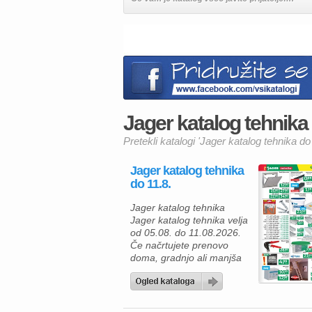
Jager katalog tehnika d
Pretekli katalogi 'Jager katalog tehnika do
Jager katalog tehnika
do 11.8.
Jager katalog tehnika
Jager katalog tehnika velja
od 05.08. do 11.08.2026.
Če načrtujete prenovo
doma, gradnjo ali manjša
obnovitvena dela, vas v
katalogu Jager Tehnika
čaka pestra ponudba
kakovostnega gradbenega