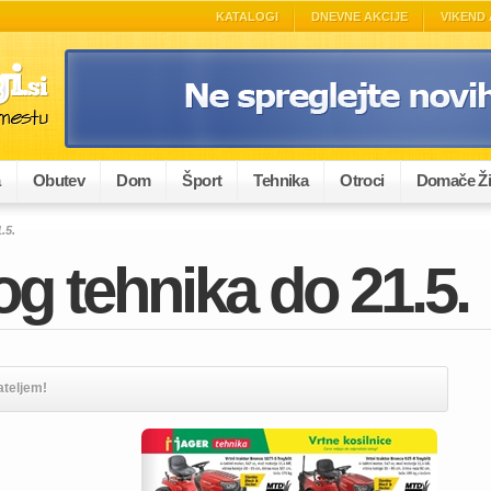
KATALOGI
DNEVNE AKCIJE
VIKEND 
a
Obutev
Dom
Šport
Tehnika
Otroci
Domače Ži
.5.
og tehnika do 21.5.
ateljem!