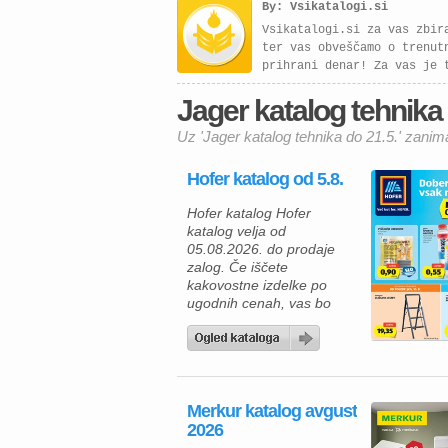
By: Vsikatalogi.si
Vsikatalogi.si za vas zbir
ter vas obveščamo o trenut
prihrani denar! Za vas je 
Jager katalog tehnika d
Uz 'Jager katalog tehnika do 21.5.' zanima
Hofer katalog od 5.8.
Hofer katalog Hofer
katalog velja od
05.08.2026. do prodaje
zalog. Če iščete
kakovostne izdelke po
ugodnih cenah, vas bo
aktualna ponudba HOFER
zagotovo navdušila. Med
izdelki za vsakodnevno
uporabo najdete številne
prehrambene izdelke,
Merkur katalog avgust
pijače, izdelke za dom in
2026
gospodinjstvo ter
uporabne pripomočke za