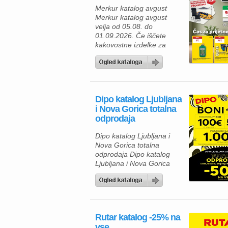
Merkur katalog avgust
različna opravila. Za hiter
Merkur katalog avgust
zajtrk ali malico lahko
velja od 05.08. do
izberete piščančje
01.09.2026. Če iščete
hrenovke 200 […]
kakovostne izdelke za
dom, vrt in delavnico, vas
bo aktualna ponudba iz
Merkur kataloga zagotovo
navdušila. Izkoristite
odlične popuste na
Dipo katalog Ljubljana
izbrane izdelke in
i Nova Gorica totalna
poskrbite za udobnejše
odprodaja
bivanje, lažje delo ter
brezskrbno preživljanje
Dipo katalog Ljubljana i
prostega časa. V Merkur
Nova Gorica totalna
ponudbi vas čakajo
odprodaja Dipo katalog
gospodinjski aparati,
Ljubljana i Nova Gorica
klimatske […]
totalna odprodaja velja od
05.08. do 08.08.2026.
Rutar katalog -25% na
vse