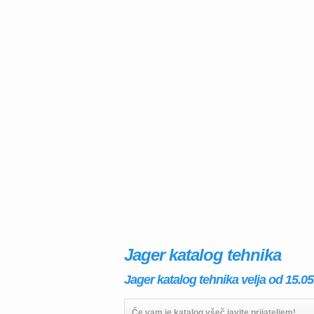
Jager katalog tehnika
Jager katalog tehnika velja od 15.05
Če vam je katalog všeč javite prijateljem!