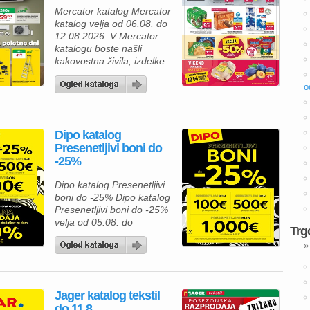
spalnico, kopalnico,
Mercator katalog Mercator
kuhinjo in jedilnico ter svoj
katalog velja od 06.08. do
dom opremite po
12.08.2026. V Mercator
ugodnejših cenah. Poleg
katalogu boste našli
številnih […]
kakovostna živila, izdelke
za gospodinjstvo in
številne priljubljene
o
blagovne znamke po
ugodnih cenah. Zdaj je
pravi čas, da napolnite
Dipo katalog
svojo shrambo, hladilnik in
Presenetljivi boni do
zamrzovalnik ter pri tem
-25%
tudi prihranite. Za pripravo
okusnega kosila lahko
Dipo katalog Presenetljivi
izberete Premium
boni do -25% Dipo katalog
Mercator čevapčiče v
Presenetljivi boni do -25%
pakiranju 500 […]
velja od 05.08. do
Trg
08.08.2026. Predstavljamo
»
vam privlačno ponudbo iz
kataloga Dipo, kjer lahko
izbirate med kakovostnim
pohištvom za spalnico in
Jager katalog tekstil
mladinsko sobo ter hkrati
do 11.8.
izkoristite odlične akcijske