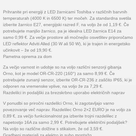
Prihranite pri energiji z LED žarnicami Toshiba v različnih barvnih
temperaturah (4000 K in 6500 K) ter močeh. Za standardna svetila
izberite žarnico E27, energijski razred F, na voljo že od 1,19 €. Če
potrebujete manjšo žarnico, pa je idealna LED žarnica E14 za
samo 0,99 €. Za večje prostore ali močnejšo osvetlitev priporočamo
LED reflektor Adviti Alled (30 W ali 50 W), ki je trajen in energetsko
učinkovit – že od 19,90 €.
Pametna oprema za dom
Za večjo varnost in udobje so na voljo različni senzorji gibanja
Orno, kot je model OR-CR-220 (160°) za samo 8,99 €. Če
potrebujete zunanji senzor, izberite OR-CR-236 z zaščito IP65, ki je
odporen na vremenske vplive, na voljo že za 7,29 €.
Razdelilci in podaljški za brezskrbno uporabo električnih naprav
V ponudbi so priročni razdelilci Orno, ki zagotavljajo varno
povezovanje več naprav. Razdelilec Orno 2×2 EURO je na voljo za
0,89 €, za večjo funkcionalnost pa izberite trojni razdelilec z
napetostjo 16A za samo 2,99 €. Potrebujete električni podaljšek?
Na voljo so različne dolžine s stikalom, že od 3,59 €.
Gradbeni materiali za elektro in suho montažo