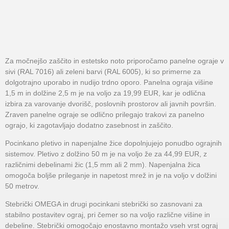
Za močnejšo zaščito in estetsko noto priporočamo panelne ograje v
sivi (RAL 7016) ali zeleni barvi (RAL 6005), ki so primerne za
dolgotrajno uporabo in nudijo trdno oporo. Panelna ograja višine
1,5 m in dolžine 2,5 m je na voljo za 19,99 EUR, kar je odlična
izbira za varovanje dvorišč, poslovnih prostorov ali javnih površin.
Zraven panelne ograje se odlično prilegajo trakovi za panelno
ograjo, ki zagotavljajo dodatno zasebnost in zaščito.
Pocinkano pletivo in napenjalne žice dopolnjujejo ponudbo ograjnih
sistemov. Pletivo z dolžino 50 m je na voljo že za 44,99 EUR, z
različnimi debelinami žic (1,5 mm ali 2 mm). Napenjalna žica
omogoča boljše prileganje in napetost mrež in je na voljo v dolžini
50 metrov.
Stebrički OMEGA in drugi pocinkani stebrički so zasnovani za
stabilno postavitev ograj, pri čemer so na voljo različne višine in
debeline. Stebrički omogočajo enostavno montažo vseh vrst ograj