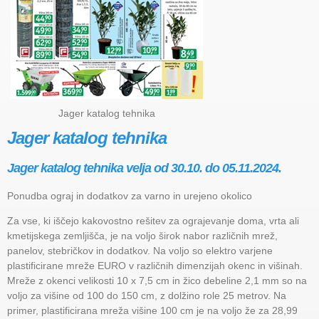
Jager katalog tehnika
Jager katalog tehnika
Jager katalog tehnika velja od 30.10. do 05.11.2024.
Ponudba ograj in dodatkov za varno in urejeno okolico
Za vse, ki iščejo kakovostno rešitev za ograjevanje doma, vrta ali
kmetijskega zemljišča, je na voljo širok nabor različnih mrež,
panelov, stebričkov in dodatkov. Na voljo so elektro varjene
plastificirane mreže EURO v različnih dimenzijah okenc in višinah.
Mreže z okenci velikosti 10 x 7,5 cm in žico debeline 2,1 mm so na
voljo za višine od 100 do 150 cm, z dolžino role 25 metrov. Na
primer, plastificirana mreža višine 100 cm je na voljo že za 28,99