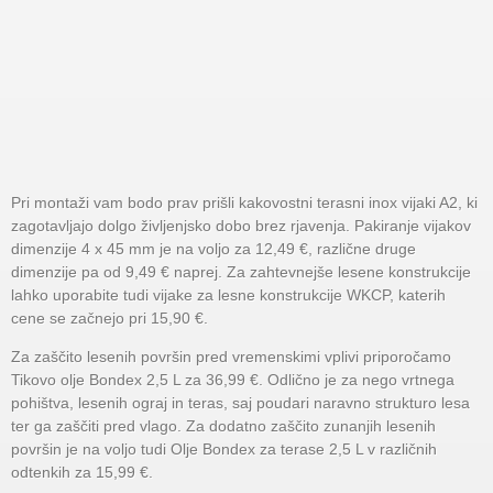
Pri montaži vam bodo prav prišli kakovostni terasni inox vijaki A2, ki
zagotavljajo dolgo življenjsko dobo brez rjavenja. Pakiranje vijakov
dimenzije 4 x 45 mm je na voljo za 12,49 €, različne druge
dimenzije pa od 9,49 € naprej. Za zahtevnejše lesene konstrukcije
lahko uporabite tudi vijake za lesne konstrukcije WKCP, katerih
cene se začnejo pri 15,90 €.
Za zaščito lesenih površin pred vremenskimi vplivi priporočamo
Tikovo olje Bondex 2,5 L za 36,99 €. Odlično je za nego vrtnega
pohištva, lesenih ograj in teras, saj poudari naravno strukturo lesa
ter ga zaščiti pred vlago. Za dodatno zaščito zunanjih lesenih
površin je na voljo tudi Olje Bondex za terase 2,5 L v različnih
odtenkih za 15,99 €.