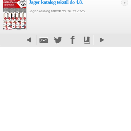
Jager katalog tekstil do 4.8.
Jager katalog vrijedi do 04.08.2026.