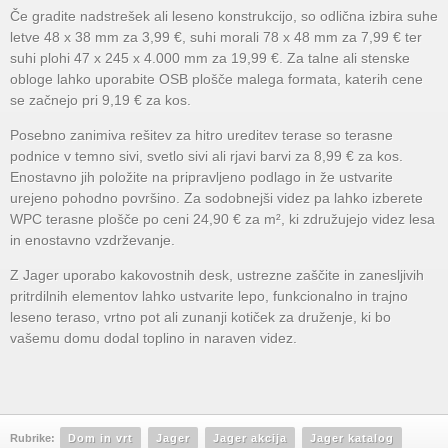
Če gradite nadstrešek ali leseno konstrukcijo, so odlična izbira suhe
letve 48 x 38 mm za 3,99 €, suhi morali 78 x 48 mm za 7,99 € ter
suhi plohi 47 x 245 x 4.000 mm za 19,99 €. Za talne ali stenske
obloge lahko uporabite OSB plošče malega formata, katerih cene
se začnejo pri 9,19 € za kos.
Posebno zanimiva rešitev za hitro ureditev terase so terasne
podnice v temno sivi, svetlo sivi ali rjavi barvi za 8,99 € za kos.
Enostavno jih položite na pripravljeno podlago in že ustvarite
urejeno pohodno površino. Za sodobnejši videz pa lahko izberete
WPC terasne plošče po ceni 24,90 € za m², ki združujejo videz lesa
in enostavno vzdrževanje.
Z Jager uporabo kakovostnih desk, ustrezne zaščite in zanesljivih
pritrdilnih elementov lahko ustvarite lepo, funkcionalno in trajno
leseno teraso, vrtno pot ali zunanji kotiček za druženje, ki bo
vašemu domu dodal toplino in naraven videz.
Rubrike:
Dom in vrt
Jager
Jager akcija
Jager katalog