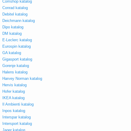
Comshop katalog
Conrad katalog
Debitel katalog
Deichmann katalog
Dipo katalog
DM katalog
E-Leclerc katalog
Eurospin katalog
GA katalog
Gigasport katalog
Gorenje katalog
Halens katalog
Harvey Norman katalog
Hervis katalog
Hofer katalog
IKEA katalog
Il Ambienti katalog
Inpos katalog
Interspar katalog
Intersport katalog
Jager katalog