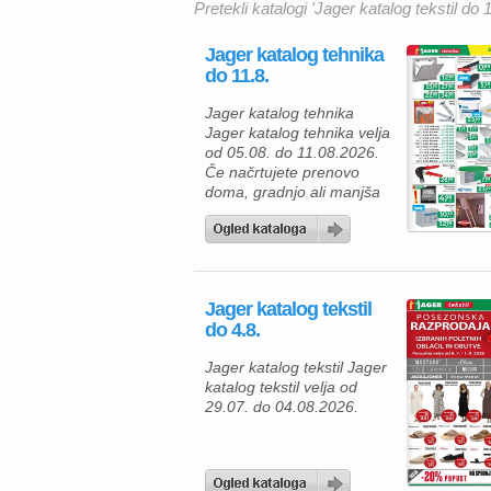
Pretekli katalogi 'Jager katalog tekstil do 1
Jager katalog tehnika
do 11.8.
Jager katalog tehnika
Jager katalog tehnika velja
od 05.08. do 11.08.2026.
Če načrtujete prenovo
doma, gradnjo ali manjša
obnovitvena dela, vas v
katalogu Jager Tehnika
čaka pestra ponudba
kakovostnega gradbenega
materiala in orodja po
Jager katalog tekstil
ugodnih cenah. Z
do 4.8.
izbranimi izdelki boste
lahko svoje projekte izvedli
Jager katalog tekstil Jager
hitreje, kakovostneje in
katalog tekstil velja od
zanesljiveje. Za izdelavo
29.07. do 04.08.2026.
predelnih sten ali
spuščenih stropov […]