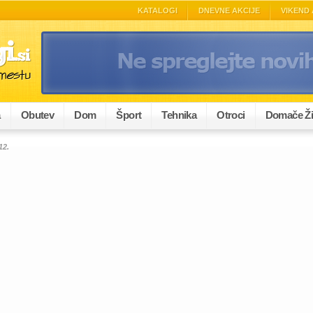
KATALOGI
DNEVNE AKCIJE
VIKEND 
a
Obutev
Dom
Šport
Tehnika
Otroci
Domače Ži
12.