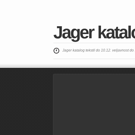
Jager katalo
Jager katalog tekstil do 10.12. veljavnost do