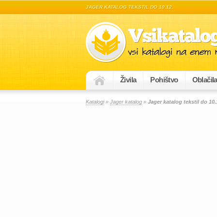
JAGER KATALOG TEKSTIL DO 10.12.
Živila
Pohištvo
Oblačil
Katalogi
»
Jager katalog
»
Jager katalog tekstil do 10.