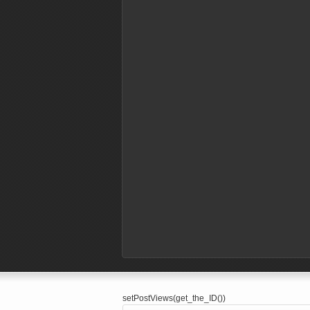
setPostViews(get_the_ID())