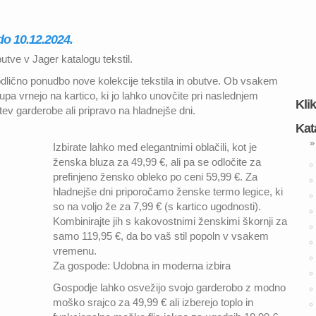
 do 10.12.2024.
utve v Jager katalogu tekstil.
odlično ponudbo nove kolekcije tekstila in obutve. Ob vsakem
a vrnejo na kartico, ki jo lahko unovčite pri naslednjem
Kli
tev garderobe ali pripravo na hladnejše dni.
Kat
»
Izbirate lahko med elegantnimi oblačili, kot je
ženska bluza za 49,99 €, ali pa se odločite za
prefinjeno žensko obleko po ceni 59,99 €. Za
hladnejše dni priporočamo ženske termo legice, ki
so na voljo že za 7,99 € (s kartico ugodnosti).
Kombinirajte jih s kakovostnimi ženskimi škornji za
samo 119,95 €, da bo vaš stil popoln v vsakem
vremenu.
Za gospode: Udobna in moderna izbira
Gospodje lahko osvežijo svojo garderobo z modno
moško srajco za 49,99 € ali izberejo toplo in