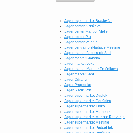
Jager supermarket Braslovče
Jager center Kidričevo
Jager center Maribor Melje
Jager center Ptuj
Jager center Velenje
Jager centralno skladišče Mestinje
Jager market Bistrica ob Sotli
Jager market Globoko
Jager market Loka
Jager market Maribor Prušnikova
Jager market Šentilj
Jager Odranci
Jager Pragersko
Jager Sladki Vrh
Jager supermarket Duplek
Jager supermarket Gorišnica
Jager supermarket Krško
Jager supermarket Majšperk
Jager supermarket Maribor Radvanje
Jager supermarket Mestinje
Jager supermarket Podčetrtek