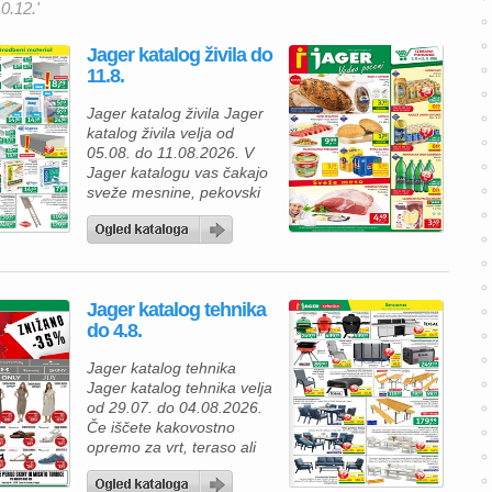
0.12.'
Jager katalog živila do
11.8.
Jager katalog živila Jager
katalog živila velja od
05.08. do 11.08.2026. V
Jager katalogu vas čakajo
sveže mesnine, pekovski
izdelki, mlečni izdelki in
osvežilne pijače po
odličnih cenah, zato lahko
na enem mestu nakupite
vse za družinsko kosilo ali
Jager katalog tehnika
piknik. Za popoln žar si
do 4.8.
privoščite sveže
čevapčiče, pripravljene v
Jager katalog tehnika
Jagerjevi mesnici, po ceni
Jager katalog tehnika velja
9,99 €/kg. […]
od 29.07. do 04.08.2026.
Če iščete kakovostno
opremo za vrt, teraso ali
kampiranje, vas bo
aktualna ponudba Jager