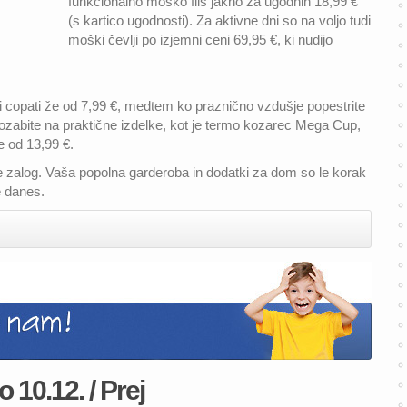
funkcionalno moško flis jakno za ugodnih 18,99 €
(s kartico ugodnosti). Za aktivne dni so na voljo tudi
moški čevlji po izjemni ceni 69,95 €, ki nudijo
i copati že od 7,99 €, medtem ko praznično vzdušje popestrite
zabite na praktične izdelke, kot je termo kozarec Mega Cup,
e od 13,99 €.
aje zalog. Vaša popolna garderoba in dodatki za dom so le korak
e danes.
o 10.12. / Prej