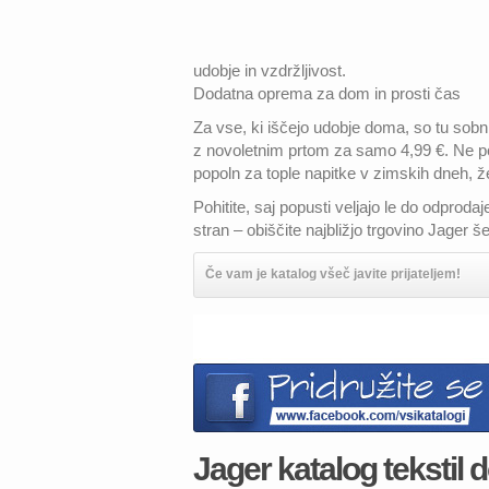
udobje in vzdržljivost.
Dodatna oprema za dom in prosti čas
Za vse, ki iščejo udobje doma, so tu sobn
z novoletnim prtom za samo 4,99 €. Ne po
popoln za tople napitke v zimskih dneh, ž
Pohitite, saj popusti veljajo le do odprod
stran – obiščite najbližjo trgovino Jager š
Če vam je katalog všeč javite prijateljem!
Jager katalog tekstil d