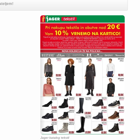
ateljem!
Jager katalog tekstil