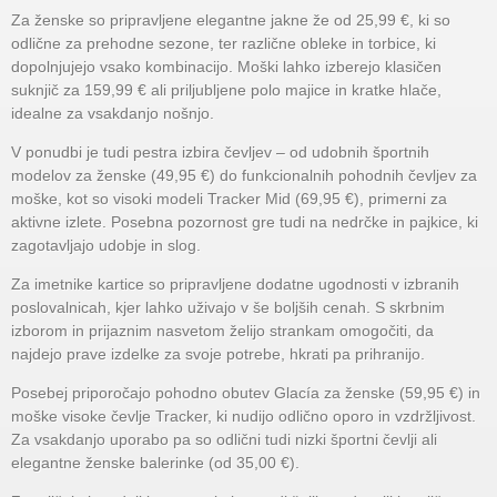
Za ženske so pripravljene elegantne jakne že od 25,99 €, ki so
odlične za prehodne sezone, ter različne obleke in torbice, ki
dopolnjujejo vsako kombinacijo. Moški lahko izberejo klasičen
suknjič za 159,99 € ali priljubljene polo majice in kratke hlače,
idealne za vsakdanjo nošnjo.
V ponudbi je tudi pestra izbira čevljev – od udobnih športnih
modelov za ženske (49,95 €) do funkcionalnih pohodnih čevljev za
moške, kot so visoki modeli Tracker Mid (69,95 €), primerni za
aktivne izlete. Posebna pozornost gre tudi na nedrčke in pajkice, ki
zagotavljajo udobje in slog.
Za imetnike kartice so pripravljene dodatne ugodnosti v izbranih
poslovalnicah, kjer lahko uživajo v še boljših cenah. S skrbnim
izborom in prijaznim nasvetom želijo strankam omogočiti, da
najdejo prave izdelke za svoje potrebe, hkrati pa prihranijo.
Posebej priporočajo pohodno obutev Glacía za ženske (59,95 €) in
moške visoke čevlje Tracker, ki nudijo odlično oporo in vzdržljivost.
Za vsakdanjo uporabo pa so odlični tudi nizki športni čevlji ali
elegantne ženske balerinke (od 35,00 €).