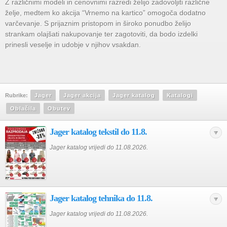
Z različnimi modeli in cenovnimi razredi želijo zadovoljiti različne
želje, medtem ko akcija “Vrnemo na kartico” omogoča dodatno
varčevanje. S prijaznim pristopom in široko ponudbo želijo
strankam olajšati nakupovanje ter zagotoviti, da bodo izdelki
prinesli veselje in udobje v njihov vsakdan.
Rubrike:
Jager
Jager akcija
Jager katalog
Katalogi
Oblačila
Obutev
Jager katalog tekstil do 11.8.
Jager katalog vrijedi do 11.08.2026.
Jager katalog tehnika do 11.8.
Jager katalog vrijedi do 11.08.2026.